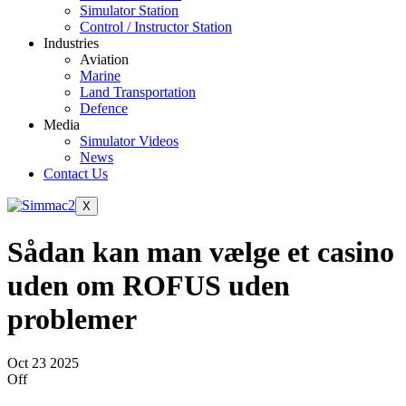
Simulator Station
Control / Instructor Station
Industries
Aviation
Marine
Land Transportation
Defence
Media
Simulator Videos
News
Contact Us
X
Sådan kan man vælge et casino
uden om ROFUS uden
problemer
Oct
23
2025
Off