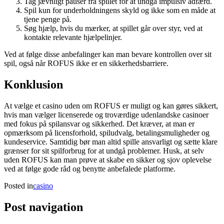
Tag jævnligt pauser fra spillet for at undgå impulsiv adfærd.
Spil kun for underholdningens skyld og ikke som en måde at
tjene penge på.
Søg hjælp, hvis du mærker, at spillet går over styr, ved at
kontakte relevante hjælpelinjer.
Ved at følge disse anbefalinger kan man bevare kontrollen over sit
spil, også når ROFUS ikke er en sikkerhedsbarriere.
Konklusion
At vælge et casino uden om ROFUS er muligt og kan gøres sikkert,
hvis man vælger licenserede og troværdige udenlandske casinoer
med fokus på spilansvar og sikkerhed. Det kræver, at man er
opmærksom på licensforhold, spiludvalg, betalingsmuligheder og
kundeservice. Samtidig bør man altid spille ansvarligt og sætte klare
grænser for sit spilforbrug for at undgå problemer. Husk, at selv
uden ROFUS kan man prøve at skabe en sikker og sjov oplevelse
ved at følge gode råd og benytte anbefalede platforme.
Posted in
casino
Post navigation