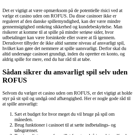
Det er vigtigt at være opmærksom på de potentielle risici ved at
vælge et casino uden om ROFUS. Da disse casinoer ikke er
reguleret af den danske spillemyndighed, kan der være mindre
gennemsigtighed omkring sikkerhed og kundebeskyttelse. Man
risikerer at komme til at spille på mindre seriøse sider, hvor
udbetalinger kan være forsinkede eller svære at få igennem.
Derudover tilbyder de ikke altid samme niveau af ansvarligt spil,
hvilket kan gøre det nemmere at spille uansvarligt. Derfor skal du
altid undersøge casinoet grundigt, inden du opretter en konto, og
aldrig spille for mere, end du har råd til at tabe.
Sådan sikrer du ansvarligt spil selv uden
ROFUS
Selvom du vælger et casino uden om ROFUS, er det vigtigt at holde
styr på sit spil og undgå ond afhængighed. Her er nogle gode råd til
at spille ansvarligt:
Sæt et budget for hvor meget du vil bruge på spil om
måneden.
Brug funktioner i casinoet til at sætte indbetalings- og
tabsgrænser.