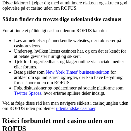
Disse faktorer hjælper dig med at minimere risikoen og sikre en god
oplevelse på et casino uden om ROFUS.
Sådan finder du troværdige udenlandske casinoer
For at finde et pålideligt casino udenom ROFUS kan du:
Læs anmeldelser på anerkendte websites, der fokuserer på
casinoreviews.
Undersøg, hvilken licens casinoet har, og om det er kendt for
at betale gevinster hurtigt og sikkert.
Tjek for brugerfeedback og klager online via sociale medier
eller forums.
Besøg sider som
New York Times’ business-sektion
for
artikler om spilindustrien og regler, der kan have betydning
for casinoer uden om ROFUS.
Følg diskussioner og opdateringer på sociale platforme som
Twitter Spaces
, hvor erfarne spillere deler indsigt.
Ved at følge disse råd kan man navigere sikkert i casinojunglen uden
om ROFUS uden problemer
udenlandske casinoer
.
Risici forbundet med casino uden om
ROFUS