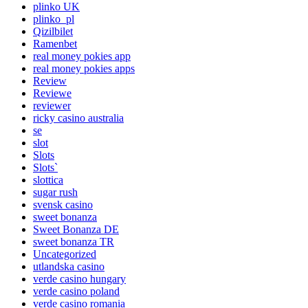
plinko UK
plinko_pl
Qizilbilet
Ramenbet
real money pokies app
real money pokies apps
Review
Reviewe
reviewer
ricky casino australia
se
slot
Slots
Slots`
slottica
sugar rush
svensk casino
sweet bonanza
Sweet Bonanza DE
sweet bonanza TR
Uncategorized
utlandska casino
verde casino hungary
verde casino poland
verde casino romania