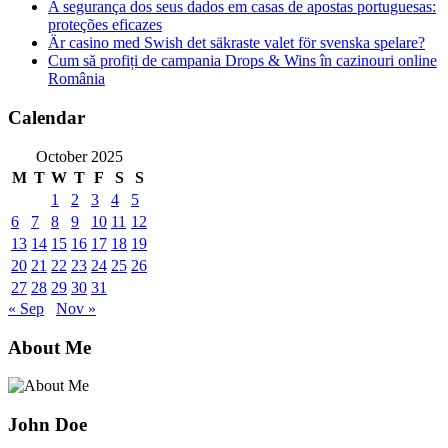
A segurança dos seus dados em casas de apostas portuguesas:
proteções eficazes
Är casino med Swish det säkraste valet för svenska spelare?
Cum să profiți de campania Drops & Wins în cazinouri online
România
Calendar
October 2025
M
T
W
T
F
S
S
1
2
3
4
5
6
7
8
9
10
11
12
13
14
15
16
17
18
19
20
21
22
23
24
25
26
27
28
29
30
31
« Sep
Nov »
About Me
John Doe