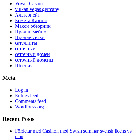
Vovan Casino
vulkan vegas germany
Альтернейт
Комета Казино
Макси-обзорник
Пролив мейнов
Пролив сетки
сателлиты
сеточный
сеточный домен
сеточный домены
Швеция
Meta
Log in
Entries feed
Comments feed
WordPress.org
Recent Posts
Fördelar med Casinon med Swish som har svensk licens vs.
utan