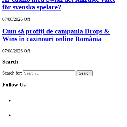
för svenska spelare?
07/08/2026
Off
Cum să profiți de campania Drops &
Wins în cazinouri online România
07/08/2026
Off
Search
Search for:
Follow Us