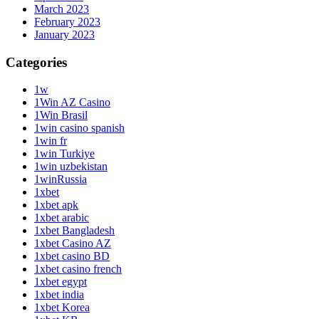
March 2023
February 2023
January 2023
Categories
1w
1Win AZ Casino
1Win Brasil
1win casino spanish
1win fr
1win Turkiye
1win uzbekistan
1winRussia
1xbet
1xbet apk
1xbet arabic
1xbet Bangladesh
1xbet Casino AZ
1xbet casino BD
1xbet casino french
1xbet egypt
1xbet india
1xbet Korea