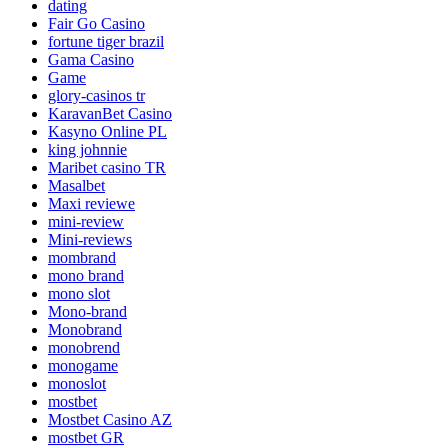
dating
Fair Go Casino
fortune tiger brazil
Gama Casino
Game
glory-casinos tr
KaravanBet Casino
Kasyno Online PL
king johnnie
Maribet casino TR
Masalbet
Maxi reviewe
mini-review
Mini-reviews
mombrand
mono brand
mono slot
Mono-brand
Monobrand
monobrend
monogame
monoslot
mostbet
Mostbet Casino AZ
mostbet GR