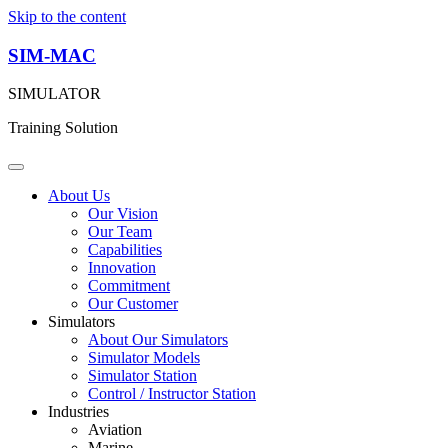
Skip to the content
SIM-MAC
SIMULATOR
Training Solution
About Us
Our Vision
Our Team
Capabilities
Innovation
Commitment
Our Customer
Simulators
About Our Simulators
Simulator Models
Simulator Station
Control / Instructor Station
Industries
Aviation
Marine