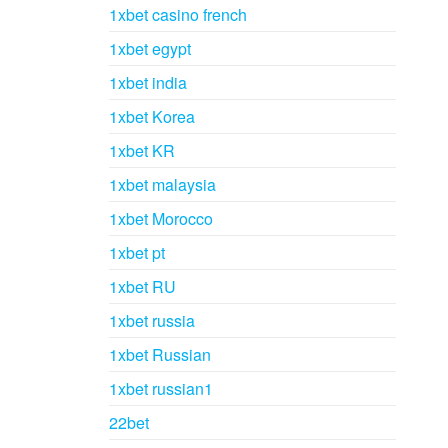
1xbet casino french
1xbet egypt
1xbet india
1xbet Korea
1xbet KR
1xbet malaysia
1xbet Morocco
1xbet pt
1xbet RU
1xbet russia
1xbet Russian
1xbet russian1
22bet