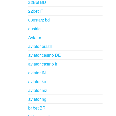
22Bet BD
22bet IT
888starz bd
austria
Aviator
aviator brazil
aviator casino DE
aviator casino fr
aviator IN
aviator ke
aviator mz
aviator ng
b1bet BR