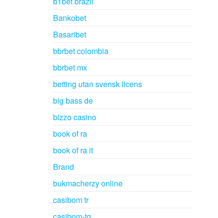
b1bet brazil
Bankobet
Basaribet
bbrbet colombia
bbrbet mx
betting utan svensk licens
big bass de
bizzo casino
book of ra
book of ra it
Brand
bukmacherzy online
casibom tr
casibom-tg