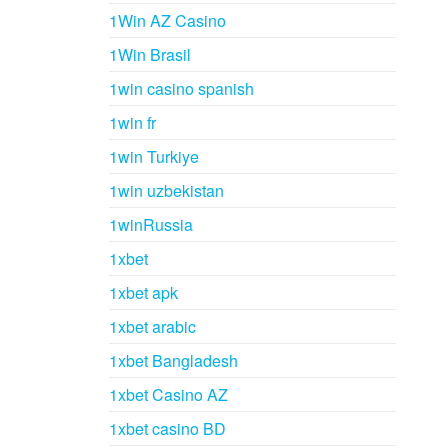
1Win AZ Casino
1Win Brasil
1win casino spanish
1win fr
1win Turkiye
1win uzbekistan
1winRussia
1xbet
1xbet apk
1xbet arabic
1xbet Bangladesh
1xbet Casino AZ
1xbet casino BD