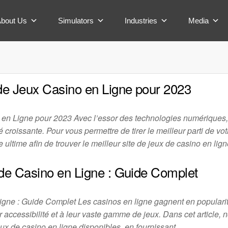
bout Us
Simulators
Industries
Media
 de Jeux Casino en Ligne pour 2023
 en Ligne pour 2023 Avec l’essor des technologies numériques,
croissante. Pour vous permettre de tirer le meilleur parti de vot
 ultime afin de trouver le meilleur site de jeux de casino en li
 de Casino en Ligne : Guide Complet
Ligne : Guide Complet Les casinos en ligne gagnent en populari
 accessibilité et à leur vaste gamme de jeux. Dans cet article, 
eux de casino en ligne disponibles, en fournissant…