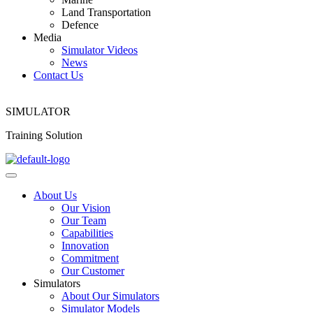
Land Transportation
Defence
Media
Simulator Videos
News
Contact Us
SIMULATOR
Training Solution
About Us
Our Vision
Our Team
Capabilities
Innovation
Commitment
Our Customer
Simulators
About Our Simulators
Simulator Models