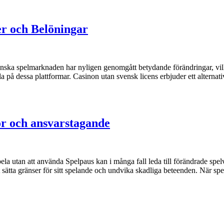
er och Belöningar
a spelmarknaden har nyligen genomgått betydande förändringar, vilket h
a på dessa plattformar. Casinon utan svensk licens erbjuder ett alterna
or och ansvarstagande
la utan att använda Spelpaus kan i många fall leda till förändrade spe
tt sätta gränser för sitt spelande och undvika skadliga beteenden. När spe