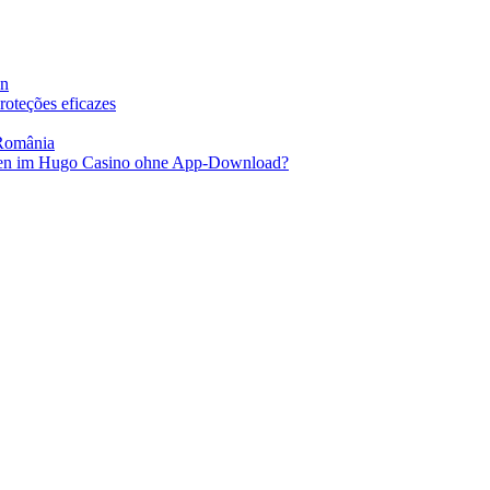
an
roteções eficazes
 România
ielen im Hugo Casino ohne App-Download?