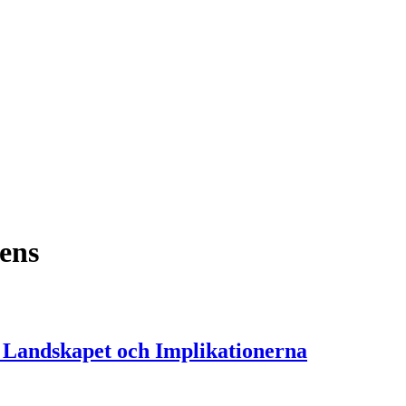
cens
a Landskapet och Implikationerna