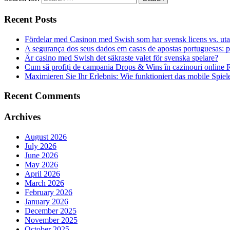
Recent Posts
Fördelar med Casinon med Swish som har svensk licens vs. ut
A segurança dos seus dados em casas de apostas portuguesas: p
Är casino med Swish det säkraste valet för svenska spelare?
Cum să profiți de campania Drops & Wins în cazinouri online
Maximieren Sie Ihr Erlebnis: Wie funktioniert das mobile Sp
Recent Comments
Archives
August 2026
July 2026
June 2026
May 2026
April 2026
March 2026
February 2026
January 2026
December 2025
November 2025
October 2025