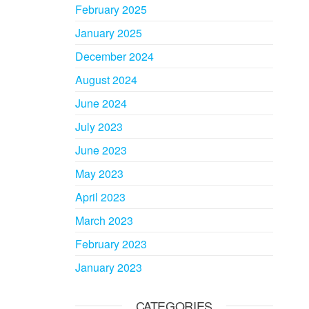
February 2025
January 2025
December 2024
August 2024
June 2024
July 2023
June 2023
May 2023
April 2023
March 2023
February 2023
January 2023
CATEGORIES