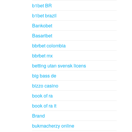
b1bet BR
b1bet brazil
Bankobet
Basaribet
bbrbet colombia
bbrbet mx
betting utan svensk licens
big bass de
bizzo casino
book of ra
book of ra it
Brand
bukmacherzy online