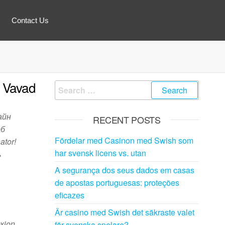
Contact Us
 Vavad
айн
RECENT POSTS
об
Fördelar med Casinon med Swish som
tor!
har svensk licens vs. utan
ь
A segurança dos seus dados em casas
de apostas portuguesas: proteções
eficazes
Är casino med Swish det säkraste valet
xion
för svenska spelare?