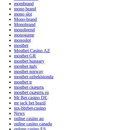
mombrand
mono brand
mono slot
Mono-brand
Monobrand
monobrend
monogame
monoslot
mostbet
Mostbet Casino AZ
mostbet GR
mostbet hungary
mostbet italy
mostbet norway
mostbet ozbekistonda
mostbet tr
mostbet скачать
mostbet скачать ru
Mr Bet casino DE
mr jack bet brazil
mx-bbrbet-casino
News
online casino au
online casino canada
onlone casino ES