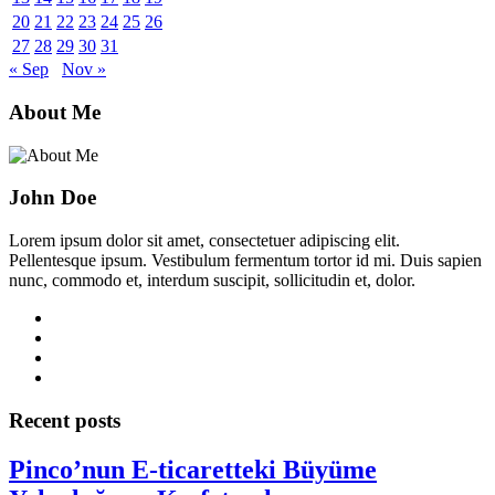
20
21
22
23
24
25
26
27
28
29
30
31
« Sep
Nov »
About Me
John Doe
Lorem ipsum dolor sit amet, consectetuer adipiscing elit.
Pellentesque ipsum. Vestibulum fermentum tortor id mi. Duis sapien
nunc, commodo et, interdum suscipit, sollicitudin et, dolor.
Recent posts
Pinco’nun E-ticaretteki Büyüme