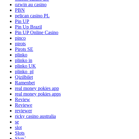
ozwin au casino
PBN
pelican casino PL
Pin UP
Pin Up Brazil
Pin UP Online Casino
pinco
pirots
Pirots SE
plinko
plinko in
plinko UK
plinko_pl
Qizilbilet
Ramenbet
real money pokies app
real money pokies apps
Review
Reviewe
reviewer
ricky casino australia
se
slot
Slots
Slots`