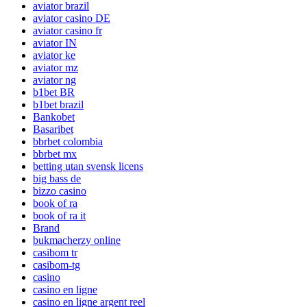
aviator brazil
aviator casino DE
aviator casino fr
aviator IN
aviator ke
aviator mz
aviator ng
b1bet BR
b1bet brazil
Bankobet
Basaribet
bbrbet colombia
bbrbet mx
betting utan svensk licens
big bass de
bizzo casino
book of ra
book of ra it
Brand
bukmacherzy online
casibom tr
casibom-tg
casino
casino en ligne
casino en ligne argent reel