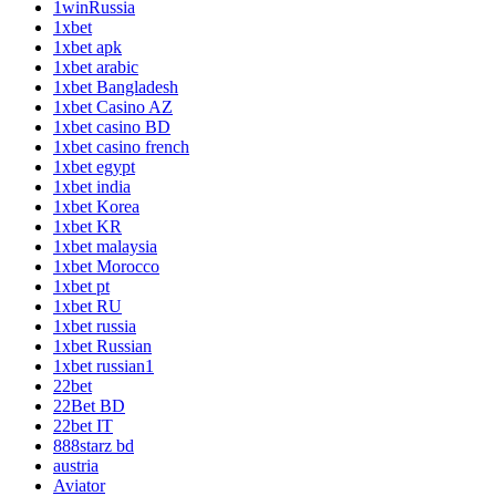
1winRussia
1xbet
1xbet apk
1xbet arabic
1xbet Bangladesh
1xbet Casino AZ
1xbet casino BD
1xbet casino french
1xbet egypt
1xbet india
1xbet Korea
1xbet KR
1xbet malaysia
1xbet Morocco
1xbet pt
1xbet RU
1xbet russia
1xbet Russian
1xbet russian1
22bet
22Bet BD
22bet IT
888starz bd
austria
Aviator