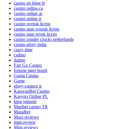
casino en ligne fr
casino onlina ca
casino online ar
casinò online it
casino svensk licens
casino utan svensk licens
casino utan svesk licens
casino zonder crucks netherlands
casino-glory india
crazy time
csdino
dating
Fair Go Casino
fortune tiger brazil
Gama Casino
Game
glory-casinos tr
KaravanBet Casino
Kasyno Online PL
king johnnie
Maribet casino TR
Masalbet
Maxi reviewe
mini-review
Mini-reviews