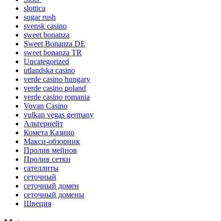
slottica
sugar rush
svensk casino
sweet bonanza
Sweet Bonanza DE
sweet bonanza TR
Uncategorized
utlandska casino
verde casino hungary
verde casino poland
verde casino romania
Vovan Casino
vulkan vegas germany
Альтернейт
Комета Казино
Макси-обзорник
Пролив мейнов
Пролив сетки
сателлиты
сеточный
сеточный домен
сеточный домены
Швеция