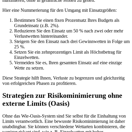
maximieren, ohne in gefährliche Höhen zu gehen.
Hier eine Nummerierung für den Umgang mit Einsatzgrößen:
Bestimmen Sie einen fixen Prozentsatz Ihres Budgets als
Grundeinsatz (z.B. 2%).
Reduzieren Sie den Einsatz um 50 % nach zwei oder mehr
Verlustwetten hintereinander.
Steigern Sie den Einsatz nach drei Gewinnwetten in Folge um
25 %.
Setzen Sie ein zehnprozentiges Limit als Höchstbetrag für
Einzelwetten.
Vermeiden Sie es, Ihren gesamten Einsatz auf eine einzige
Wette zu setzen.
Diese Strategie hilft Ihnen, Verluste zu begrenzen und gleichzeitig
von erfolgreichen Phasen zu profitieren.
Strategien zur Risikominimierung ohne
externe Limits (Oasis)
Ohne das Wie-Oasis-System sind Sie selbst für die Einhaltung von
Limits verantwortlich. Eine bewusste Risikominimierung ist daher
unabdingbar. Sie können verschiedene Wettarten kombinieren, die
weniger riskant sind, wie z. B. Einzelwetten mit hoher