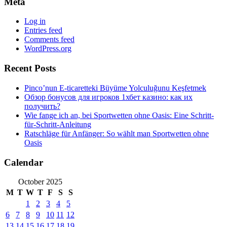
Meta
Log in
Entries feed
Comments feed
WordPress.org
Recent Posts
Pinco’nun E-ticaretteki Büyüme Yolculuğunu Keşfetmek
Обзор бонусов для игроков 1хбет казино: как их
получить?
Wie fange ich an, bei Sportwetten ohne Oasis: Eine Schritt-
für-Schritt-Anleitung
Ratschläge für Anfänger: So wählt man Sportwetten ohne
Oasis
Calendar
October 2025
M
T
W
T
F
S
S
1
2
3
4
5
6
7
8
9
10
11
12
13
14
15
16
17
18
19