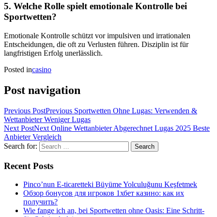
5. Welche Rolle spielt emotionale Kontrolle bei
Sportwetten?
Emotionale Kontrolle schützt vor impulsiven und irrationalen
Entscheidungen, die oft zu Verlusten führen. Disziplin ist für
langfristigen Erfolg unerlässlich.
Posted in
casino
Post navigation
Previous Post
Previous
Sportwetten Ohne Lugas: Verwenden &
Wettanbieter Weniger Lugas
Next Post
Next
Online Wettanbieter Abgerechnet Lugas 2025 Beste
Anbieter Vergleich
Search for:
Recent Posts
Pinco’nun E-ticaretteki Büyüme Yolculuğunu Keşfetmek
Обзор бонусов для игроков 1хбет казино: как их
получить?
Wie fange ich an, bei Sportwetten ohne Oasis: Eine Schritt-