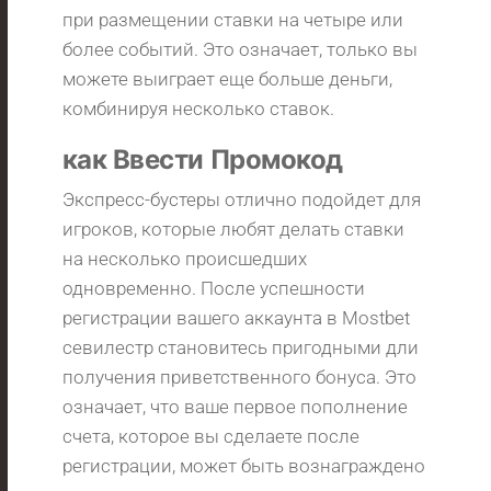
при размещении ставки на четыре или
более событий. Это означает, только вы
можете выиграет еще больше деньги,
комбинируя несколько ставок.
как Ввести Промокод
Экспресс-бустеры отлично подойдет для
игроков, которые любят делать ставки
на несколько происшедших
одновременно. После успешности
регистрации вашего аккаунта в Mostbet
севилестр становитесь пригодными дли
получения приветственного бонуса. Это
означает, что ваше первое пополнение
счета, которое вы сделаете после
регистрации, может быть вознаграждено