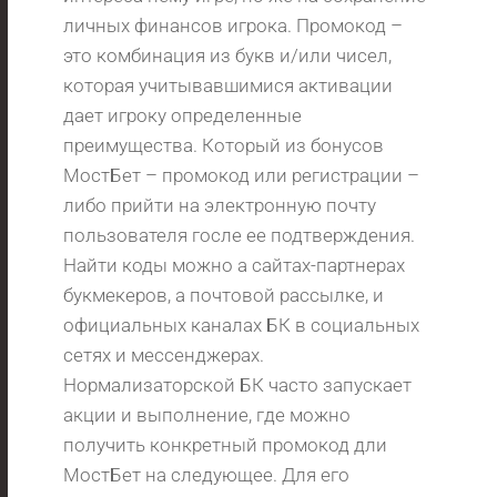
личных финансов игрока. Промокод –
это комбинация из букв и/или чисел,
которая учитывавшимися активации
дает игроку определенные
преимущества. Который из бонусов
МостБет – промокод или регистрации –
либо прийти на электронную почту
пользователя госле ее подтверждения.
Найти коды можно а сайтах-партнерах
букмекеров, а почтовой рассылке, и
официальных каналах БК в социальных
сетях и мессенджерах.
Нормализаторской БК часто запускает
акции и выполнение, где можно
получить конкретный промокод дли
МостБет на следующее. Для его