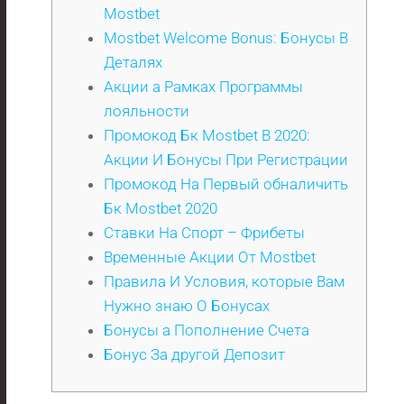
Mostbet
Mostbet Welcome Bonus: Бонусы В
Деталях
Акции а Рамках Программы
лояльности
Промокод Бк Mostbet В 2020:
Акции И Бонусы При Регистрации
Промокод На Первый обналичить
Бк Mostbet 2020
Ставки На Спорт – Фрибеты
Временные Акции От Mostbet
Правила И Условия, которые Вам
Нужно знаю О Бонусах
Бонусы а Пополнение Счета
Бонус За другой Депозит