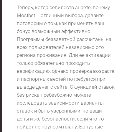
Теперь, когда севилестр знаете, почему
Mostbet – отличный выбора, давайте
поговорим о том, как применять ваш
бонус возможный эффективно.
Программы беззаветной рассчитаны на
всех пользователей независимо ото
региона проживания. Дли ее активации
только обязательно проходить
верификацию, однако проверка возрасте
и паспортных вестей потребуется при
выводе денег с сайта. С функцией ставок
без риска пребезбожно можете
исследовать зависимости варианты
ставок и быть уверенными, но ваши
деньги же безопасности, если что-то
пойдет не ноунсом плану. Бонусные