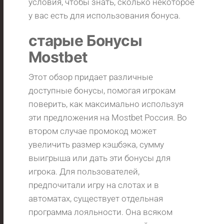
условия, чтобы знать, сколько некоторое
у вас есть для использования бонуса.
старые Бонусы
Mostbet
Этот обзор придает различные
доступные бонусы, помогая игрокам
поверить, как максимально используя
эти предложения на Mostbet Россия. Во
втором случае промокод может
увеличить размер кэшбэка, сумму
выигрыша или дать эти бонусы для
игрока. Для пользователей,
предпочитали игру на слотах и в
автоматах, существует отдельная
программа лояльности. Она всяком