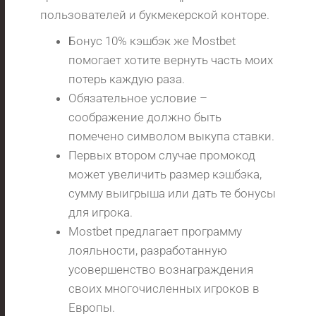
пользователей и букмекерской конторе.
Бонус 10% кэшбэк же Mostbet
помогает хотите вернуть часть моих
потерь каждую раза.
Обязательное условие –
соображение должно быть
помечено символом выкупа ставки.
Первых втором случае промокод
может увеличить размер кэшбэка,
сумму выигрыша или дать те бонусы
для игрока.
Mostbet предлагает программу
лояльности, разработанную
усовершенство вознаграждения
своих многочисленных игроков в
Европы.