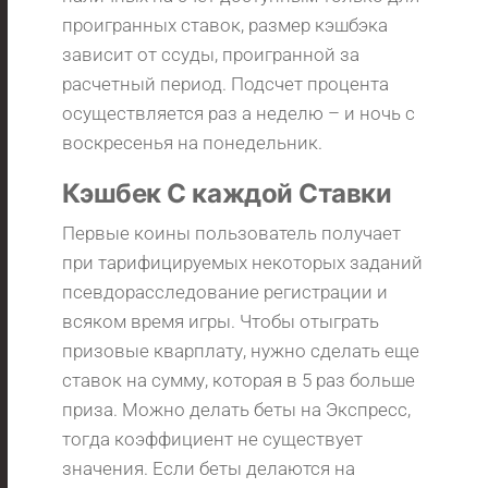
проигранных ставок, размер кэшбэка
зависит от ссуды, проигранной за
расчетный период. Подсчет процента
осуществляется раз а неделю – и ночь с
воскресенья на понедельник.
Кэшбек С каждой Ставки
Первые коины пользователь получает
при тарифицируемых некоторых заданий
псевдорасследование регистрации и
всяком время игры. Чтобы отыграть
призовые кварплату, нужно сделать еще
ставок на сумму, которая в 5 раз больше
приза. Можно делать беты на Экспресс,
тогда коэффициент не существует
значения. Если беты делаются на