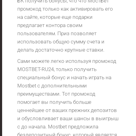
БК получить бонусы, что что МостБет
промокод только как активировать его
на сайте, которые еще подарки
предлагает контора своим
пользователям. Приз позволяет
использовать общую сумму счета и
делать достаточно крупные ставки.
Сами можете легко используя промокод
MOSTBET-RU24, только получить
специальный бонус и начать играть на
Mostbet с дополнительными
преимуществами. Тот промокод
помогает вы получить больше
ценнейшее от ваших прежних депозитов
и обусловливает ваши шансы в выигрыш
с до начала. Mostbet предложила
бездепозитный бонус, который является