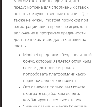
многом схожа пиппардом той, что
предусмотрена для спортивных ставок,
но есть же существенные отличия. Где
также не нужны mostbet-промокод при
регистрации или в процессе игры, для
включения в программу преданности
достаточно активно делать ставки на
слотах.
Mostbet предложил бездепозитный
бонус, который является отличным
самым для новых игроков
попробовать платформу никаких
первоначального депозита.
Это означает, только вы можете
выиграть еще больше деньги,
комбинируя несколько ставок.
Знание разницы между бонусами