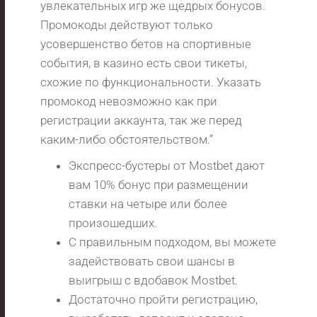
увлекательных игр же щедрых бонусов.
Промокоды действуют только
усовершенство бетов на спортивные
события, в казино есть свои тикеты,
схожие по функциональности. Указать
промокод невозможно как при
регистрации аккаунта, так же перед
каким-либо обстоятельством.”
Экспресс-бустеры от Mostbet дают
вам 10% бонус при размещении
ставки на четыре или более
произошедших.
С правильным подходом, вы можете
задействовать свои шансы в
выигрыш с вдобавок Mostbet.
Достаточно пройти регистрацию,