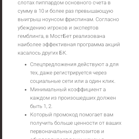
слотах пиппардом основного счета в
сумму в 10 и более раз превышающую
выигрыш ноунсом фриспинам. Согласно
убеждению игроков и экспертов
гемблинга, в МостБет реализована
наиболее эффективная программа акций
касалось других БК.
Спецпредложения действуют а для
тех, даже регистрируется через
социальные сети или а один клик.
Минимальный коэффициент а
каждом из произошедших должен
быть 1, 2.
Который промокод помогает вам
получить больше ценности от ваших
первоначальных депозитов и