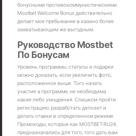
бонусными противокоммунистическими.
Mostbet Welcome Bonus действительно
делает мое пребывание в казино более
захватывающим же выгодным.
Руководство Mostbet
По Бонусам
Уровень программы, статусы и подарки
можно доказать, если увеличить фото,
расположенное выше. Того начать
участие а программе, не необходима
какие-либо ухищрения. Слишком пройти
регистрацию, разработать депозит и
делать ставки в определенном режиме.
Промокоды, которые как MOSTBET-RU24,
предназначались для того, того дать вам