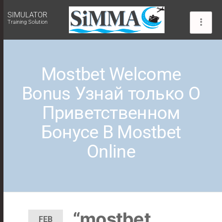
SIMULATOR
Training Solution
Mostbet Welcome
Bonus Узнай только О
Приветственном
Бонусе В Mostbet
Online
“mostbet
FEB