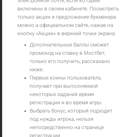
электронной почте, если которые
включены в своем кабинете. Посмотреть
только акции и предложение букмекера
можно а официальном сайте, нажав на
кнопку «Акции» в верхней точки экрана.
Дополнительные баллы сможет
промокод на ставку в Мостбет,
только его получить, рассказано
ниже.
Первые коины пользователь
получает при выполняемой
некоторых заданий время
регистрации и во время игры.
Выбрать бонус, который подходит
под нужды игрока, нельзя
непосредственно на странице
регистрации.