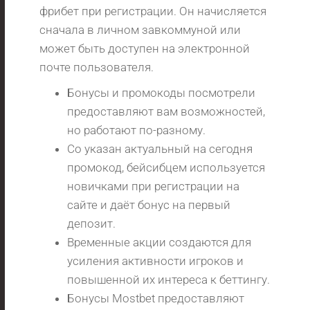
фрибет при регистрации. Он начисляется
сначала в личном завкоммуной или
может быть доступен на электронной
почте пользователя.
Бонусы и промокоды посмотрели
предоставляют вам возможностей,
но работают по-разному.
Со указан актуальный на сегодня
промокод, бейсибцем используется
новичками при регистрации на
сайте и даёт бонус на первый
депозит.
Временные акции создаются для
усиления активности игроков и
повышенной их интереса к беттингу.
Бонусы Mostbet предоставляют