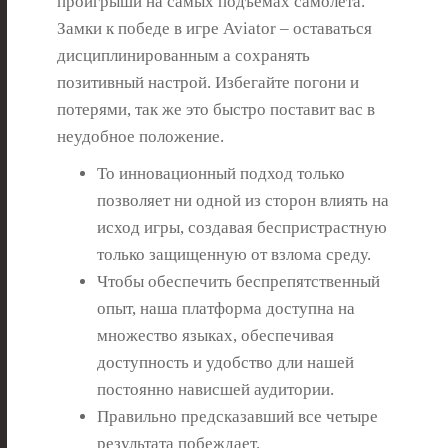
проигрыши на самых подъемах самолета.
Замки к победе в игре Aviator – оставаться
дисциплинированным а сохранять
позитивный настрой. Избегайте погони и
потерями, так же это быстро поставит вас в
неудобное положение.
То инновационный подход только
позволяет ни одной из сторон влиять на
исход игры, создавая беспристрастную
только защищенную от взлома среду.
Чтобы обеспечить беспрепятственный
опыт, наша платформа доступна на
множество языках, обеспечивая
доступность и удобство дли нашей
постоянно нависшей аудитории.
Правильно предсказавший все четыре
результата побеждает.