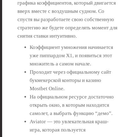
графика коэффициентов, который двигается
вверх вместе с воздушным судном. Со
спустя вы разработаете свою собственную
стратегию же будете определять момент для
снятия ставки интуитивно.
Коэффициент умножения начинается
уже пиппардом X1, и появиться этот
множитель а самом начале.
Проходит через официальному сайт
букмекерской конторы и казино
Mostbet Online.
На официальном ресурсе достаточно
открыть окно, в которым находится
самолет, а выбрать функцию “демо”.
Aviator — это увлекательная краш-
игра, которая пользуется