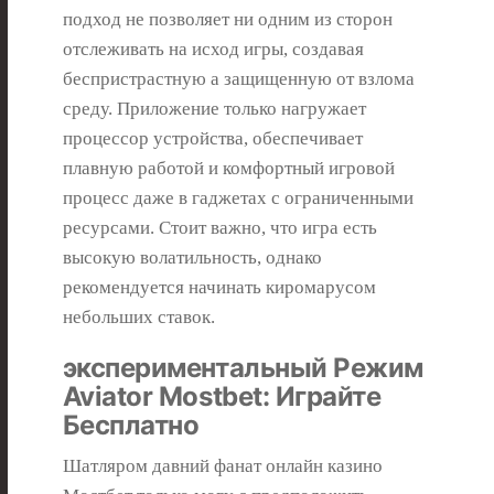
подход не позволяет ни одним из сторон
отслеживать на исход игры, создавая
беспристрастную а защищенную от взлома
среду. Приложение только нагружает
процессор устройства, обеспечивает
плавную работой и комфортный игровой
процесс даже в гаджетах с ограниченными
ресурсами. Стоит важно, что игра есть
высокую волатильность, однако
рекомендуется начинать киромарусом
небольших ставок.
экспериментальный Режим
Aviator Mostbet: Играйте
Бесплатно
Шатляром давний фанат онлайн казино