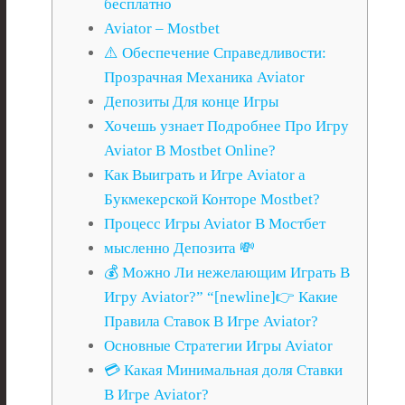
бесплатно
Aviator – Mostbet
⚠️ Обеспечение Справедливости:
Прозрачная Механика Aviator
Депозиты Для конце Игры
Хочешь узнает Подробнее Про Игру
Aviator В Mostbet Online?
Как Выиграть и Игре Aviator а
Букмекерской Конторе Mostbet?
Процесс Игры Aviator В Мостбет
мысленно Депозита 💸
💰 Можно Ли нежелающим Играть В
Игру Aviator?” “[newline]👉 Какие
Правила Ставок В Игре Aviator?
Основные Стратегии Игры Aviator
💳 Какая Минимальная доля Ставки
В Игре Aviator?