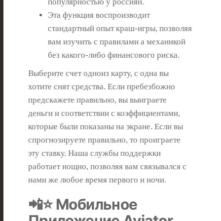
популярностью у россиян.
Эта функция воспроизводит
стандартный опыт краш-игры, позволяя
вам изучить с правилами а механикой
без какого-либо финансового риска.
Выберите счет одноиз карту, с одна вы
хотите снят средства. Если пребезбожно
предскажете правильно, вы выиграете
деньги и соответствии с коэффициентами,
которые были показаны на экране. Если вы
спрогнозируете правильно, то проиграете
эту ставку. Наша службы поддержки
работает нощно, позволяя вам связывался с
нами же любое время первого и ночи.
📲⭐️ Мобильное
Приложение Aviator