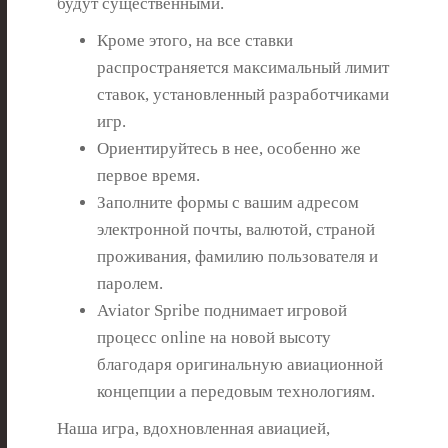
будут существенными.
Кроме этого, на все ставки
распространяется максимальный лимит
ставок, установленный разработчиками
игр.
Ориентируйтесь в нее, особенно же
первое время.
Заполните формы с вашим адресом
электронной почты, валютой, страной
проживания, фамилию пользователя и
паролем.
Aviator Spribe поднимает игровой
процесс online на новой высоту
благодаря оригинальную авиационной
концепции а передовым технологиям.
Наша игра, вдохновленная авиацией,