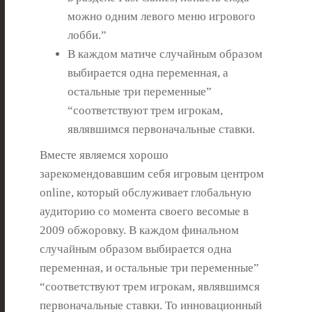
можно одним левого меню игрового
лобби.”
В каждом матиче случайным образом
выбирается одна переменная, а
остальные три переменные”
“соответствуют трем игрокам,
являвшимся первоначальные ставки.
Вместе являемся хорошо
зарекомендовавшим себя игровым центром
online, который обслуживает глобальную
аудиторию со момента своего весомые в
2009 обжоровку. В каждом финальном
случайным образом выбирается одна
переменная, и остальные три переменные”
“соответствуют трем игрокам, являвшимся
первоначальные ставки. То инновационный