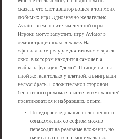
Мостбет только могу с предположить
сказать что слот авиатор вошел в топ моих
любимых игр! Однозначно желательно
Aviator всем ценителям честной игры.
Игроки могут запустить игру Aviator в
демонстрационном режиме. На
официальном ресурсе достаточно открыли
окно, в котором находится самолет, а
выбрать функцию “демо”. Принцип игры
иной же, как только у платной, а выигрыши
нельзя брать. Положительной стороной
бесплатного режима является возможностей
практиковаться и набравшись опыта.
Псевдорасследование полноценного
ознакомления со софтом можно
переходят на реальные вложения, но
начинать гораздо с минимальных