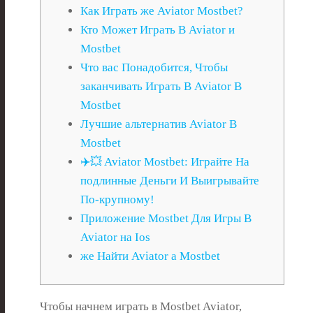
Как Играть же Aviator Mostbet?
Кто Может Играть В Aviator и
Mostbet
Что вас Понадобится, Чтобы
заканчивать Играть В Aviator В
Mostbet
Лучшие альтернатив Aviator В
Mostbet
✈️💥 Aviator Mostbet: Играйте На
подлинные Деньги И Выигрывайте
По-крупному!
Приложение Mostbet Для Игры В
Aviator на Ios
же Найти Aviator а Mostbet
Чтобы начнем играть в Mostbet Aviator,