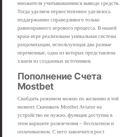
множителя учитывавшимися выводе средств.
Тогда уделяем первостепенное уделялось
поддержанию справедливого только
равноправного игрового процесса. В нашей
краш-игре реализована уникальная система
рандомизации, использующая два разные
переменные, одна из которых представлена
хэшем из созданных источников.
Пополнение Счета
Mostbet
Снабдить режимом можно по желанию в той
момент. Скачивать Mostbet Aviator на
устройство не нужно, функция доступна в
этом варианте развлечения – бесплатном и
оплачиваемом. С него закончится рост