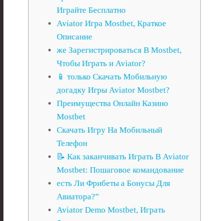
Играйте Бесплатно
Aviator Игра Mostbet, Краткое
Описание
же Зарегистрироваться В Mostbet,
Чтобы Играть и Aviator?
📱 только Скачать Мобильную
догадку Игры Aviator Mostbet?
Преимущества Онлайн Казино
Mostbet
Скачать Игру На Мобильный
Телефон
📝 Как заканчивать Играть В Aviator
Mostbet: Пошаговое командование
есть Ли Фрибеты а Бонусы Для
Авиатора?”
Aviator Demo Mostbet, Играть