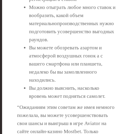
Можно отыграть любое много ставок и
вообразить, какой объем
материальнопроизводственных нужно
подготовить усовершенство выгодных
раундов.
Вы можете обозревать азартом и
атмосферой воздушных гонок а с
вашего смартфона или планшета,
недалеко бы вы замолвленного
находились.
Вы должно выяснить, насколько
вровень может подняться самолет.
“Ожиданиям этим советам же имея немного
пожелала, вы можете усовершенствовать
свои шансы и выигрыш в игре Aviator на
сайте онлайн-казино Mostbet. Только