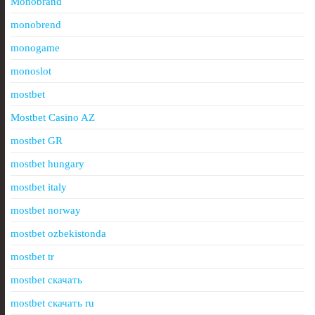
Monobrand
monobrend
monogame
monoslot
mostbet
Mostbet Casino AZ
mostbet GR
mostbet hungary
mostbet italy
mostbet norway
mostbet ozbekistonda
mostbet tr
mostbet скачать
mostbet скачать ru