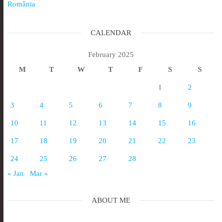
România
CALENDAR
February 2025
M
T
W
T
F
S
S
1
2
3
4
5
6
7
8
9
10
11
12
13
14
15
16
17
18
19
20
21
22
23
24
25
26
27
28
« Jan
Mar »
ABOUT ME