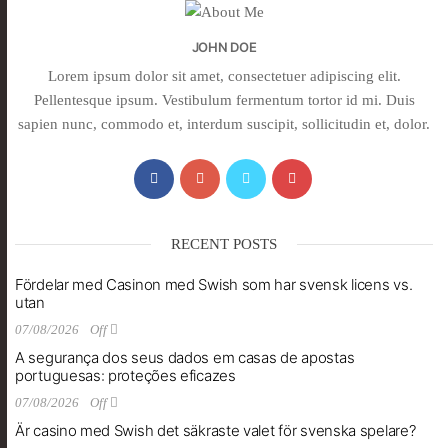
JOHN DOE
Lorem ipsum dolor sit amet, consectetuer adipiscing elit.
Pellentesque ipsum. Vestibulum fermentum tortor id mi. Duis
sapien nunc, commodo et, interdum suscipit, sollicitudin et, dolor.
RECENT POSTS
Fördelar med Casinon med Swish som har svensk licens vs.
utan
07/08/2026
Off
A segurança dos seus dados em casas de apostas
portuguesas: proteções eficazes
07/08/2026
Off
Är casino med Swish det säkraste valet för svenska spelare?