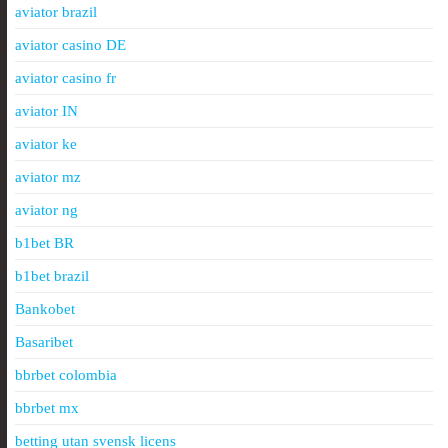
aviator brazil
aviator casino DE
aviator casino fr
aviator IN
aviator ke
aviator mz
aviator ng
b1bet BR
b1bet brazil
Bankobet
Basaribet
bbrbet colombia
bbrbet mx
betting utan svensk licens