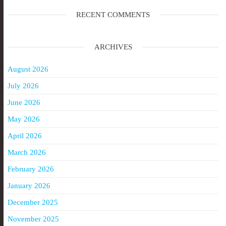
RECENT COMMENTS
ARCHIVES
August 2026
July 2026
June 2026
May 2026
April 2026
March 2026
February 2026
January 2026
December 2025
November 2025