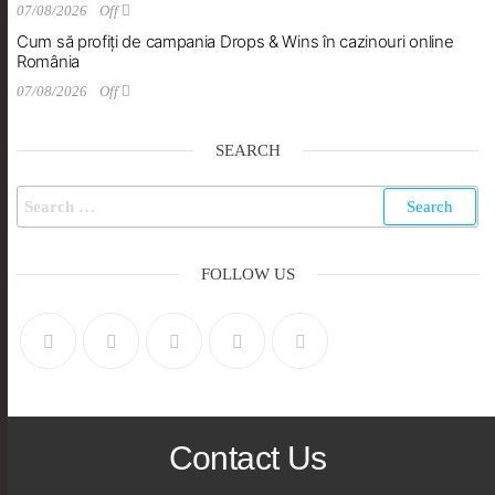
07/08/2026
Off
Cum să profiți de campania Drops & Wins în cazinouri online
România
07/08/2026
Off
SEARCH
FOLLOW US
Contact Us