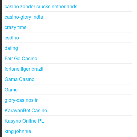
casino zonder crucks netherlands
casino-glory india
crazy time
csdino
dating
Fair Go Casino
fortune tiger brazil
Gama Casino
Game
glory-casinos tr
KaravanBet Casino
Kasyno Online PL
king johnnie