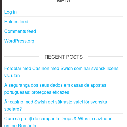
META
Log in
Entries feed
Comments feed
WordPress.org
RECENT POSTS
Fördelar med Casinon med Swish som har svensk licens
vs. utan
A segurança dos seus dados em casas de apostas
portuguesas: proteções eficazes
Är casino med Swish det säkraste valet för svenska
spelare?
Cum să profiți de campania Drops & Wins în cazinouri
online România