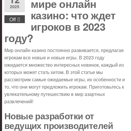
мире онлайн
2025
казино: что ждет
Off
игроков в 2023
году?
Мир онлайн казино постоянно развивается, предлагая
игрокам все новые и новые игры. В 2023 году
ожидается множество интересных новинок, каждый из
которых может стать хитом. В этой статье мы
рассмотрим самые ожидаемые игры, их особенности и
то, что они могут предложить игрокам. Приготовьтесь к
увлекательному путешествию в мир азартных
развлечений!
Новые разработки от
ведущих производителей