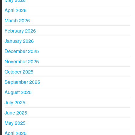
April 2026
March 2026
February 2026
January 2026
December 2025
November 2025
October 2025
September 2025
August 2025
July 2025
June 2025
May 2025
April 2025