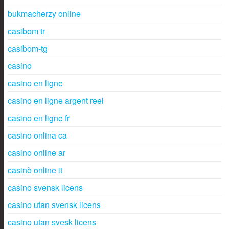
bukmacherzy online
casibom tr
casibom-tg
casino
casino en ligne
casino en ligne argent reel
casino en ligne fr
casino onlina ca
casino online ar
casinò online it
casino svensk licens
casino utan svensk licens
casino utan svesk licens