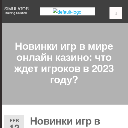
SIMULATOR
Training Solution
Новинки игр в мире
онлайн казино: что
ждет игроков в 2023
году?
Новинки игр в
FEB
12