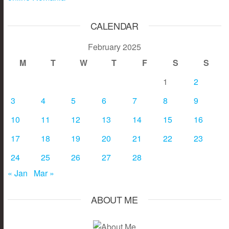
CALENDAR
February 2025
M
T
W
T
F
S
S
1
2
3
4
5
6
7
8
9
10
11
12
13
14
15
16
17
18
19
20
21
22
23
24
25
26
27
28
« Jan
Mar »
ABOUT ME