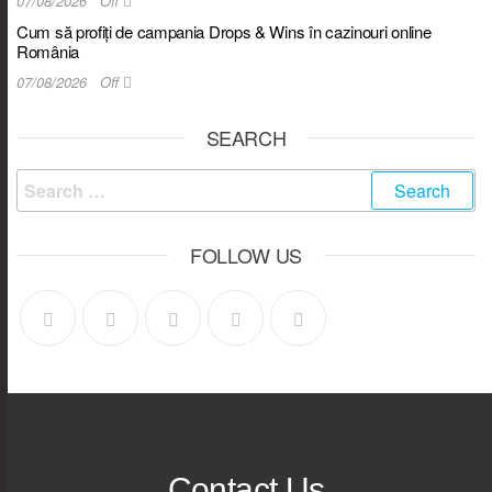
07/08/2026
Off
Cum să profiți de campania Drops & Wins în cazinouri online
România
07/08/2026
Off
SEARCH
FOLLOW US
Contact Us