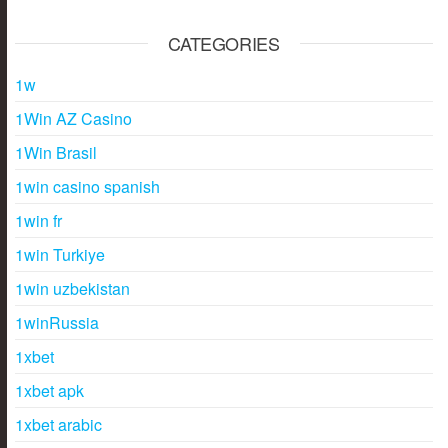
CATEGORIES
1w
1Win AZ Casino
1Win Brasil
1win casino spanish
1win fr
1win Turkiye
1win uzbekistan
1winRussia
1xbet
1xbet apk
1xbet arabic