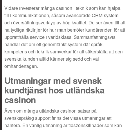
Vidare investerar många casinon i teknik som kan hjälpa
till i kommunikationen, såsom avancerade CRM-system
och översättningsverktyg av hög kvalitet. De ser även till att
ha tydliga riktlinjer för hur man bemöter kundärenden för att
upprätthålla service i världsklass. Sammanfattningsvis
handlar det om ett genomtänkt system där språk,
kompetens och teknik samverkar för att säkerställa att den
svenska kunden alltid känner sig sedd och väl
omhändertagen.
Utmaningar med svensk
kundtjänst hos utländska
casinon
Även om många utländska casinon satsar på
svenskspråkig support finns det vissa utmaningar att
hantera. En vanlig utmaning är tidszonskillnader som kan