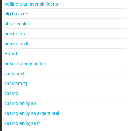
betting utan svensk licens
big bass de
bizzo casino
book of ra
book of ra it
Brand
bukmacherzy online
casibom tr
casibom-tg
casino
casino en ligne
casino en ligne argent reel
casino en ligne fr