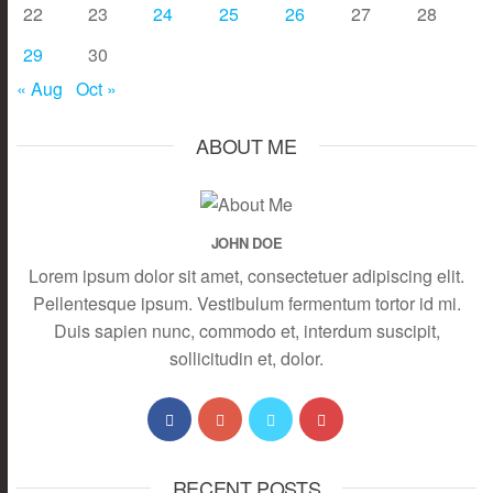
22
23
24
25
26
27
28
29
30
« Aug
Oct »
ABOUT ME
JOHN DOE
Lorem ipsum dolor sit amet, consectetuer adipiscing elit.
Pellentesque ipsum. Vestibulum fermentum tortor id mi.
Duis sapien nunc, commodo et, interdum suscipit,
sollicitudin et, dolor.
RECENT POSTS