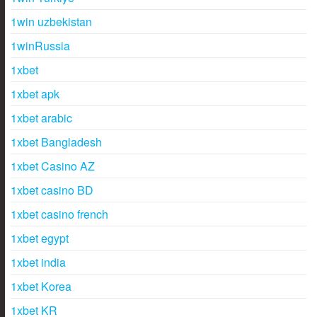
1win uzbekistan
1winRussia
1xbet
1xbet apk
1xbet arabic
1xbet Bangladesh
1xbet Casino AZ
1xbet casino BD
1xbet casino french
1xbet egypt
1xbet india
1xbet Korea
1xbet KR