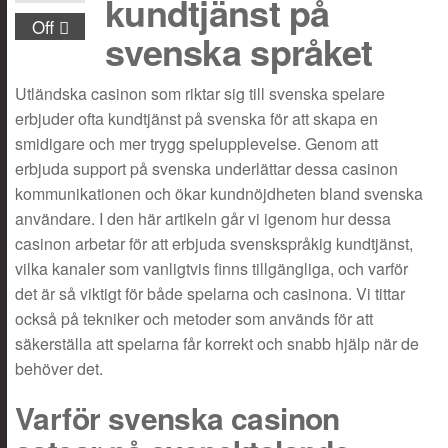
kundtjänst på
Off
svenska språket
Utländska casinon som riktar sig till svenska spelare
erbjuder ofta kundtjänst på svenska för att skapa en
smidigare och mer trygg spelupplevelse. Genom att
erbjuda support på svenska underlättar dessa casinon
kommunikationen och ökar kundnöjdheten bland svenska
användare. I den här artikeln går vi igenom hur dessa
casinon arbetar för att erbjuda svenskspråkig kundtjänst,
vilka kanaler som vanligtvis finns tillgängliga, och varför
det är så viktigt för både spelarna och casinona. Vi tittar
också på tekniker och metoder som används för att
säkerställa att spelarna får korrekt och snabb hjälp när de
behöver det.
Varför svenska casinon