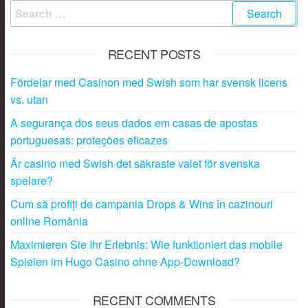
RECENT POSTS
Fördelar med Casinon med Swish som har svensk licens
vs. utan
A segurança dos seus dados em casas de apostas
portuguesas: proteções eficazes
Är casino med Swish det säkraste valet för svenska
spelare?
Cum să profiți de campania Drops & Wins în cazinouri
online România
Maximieren Sie Ihr Erlebnis: Wie funktioniert das mobile
Spielen im Hugo Casino ohne App-Download?
RECENT COMMENTS