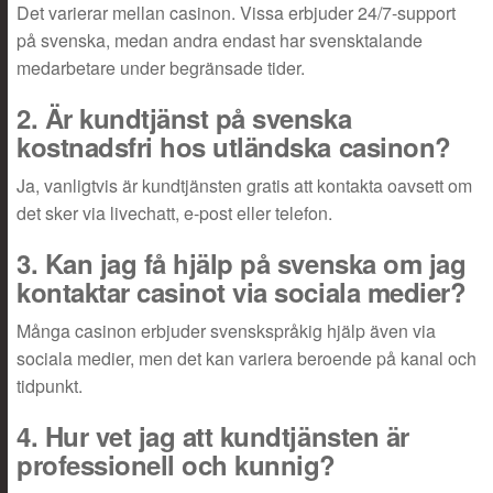
Det varierar mellan casinon. Vissa erbjuder 24/7-support
på svenska, medan andra endast har svensktalande
medarbetare under begränsade tider.
2. Är kundtjänst på svenska
kostnadsfri hos utländska casinon?
Ja, vanligtvis är kundtjänsten gratis att kontakta oavsett om
det sker via livechatt, e-post eller telefon.
3. Kan jag få hjälp på svenska om jag
kontaktar casinot via sociala medier?
Många casinon erbjuder svenskspråkig hjälp även via
sociala medier, men det kan variera beroende på kanal och
tidpunkt.
4. Hur vet jag att kundtjänsten är
professionell och kunnig?