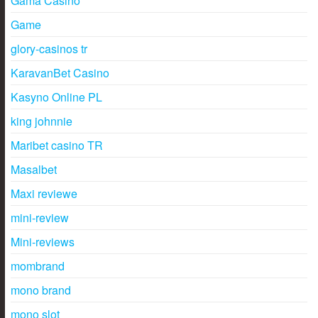
Gama Casino
Game
glory-casinos tr
KaravanBet Casino
Kasyno Online PL
king johnnie
Maribet casino TR
Masalbet
Maxi reviewe
mini-review
Mini-reviews
mombrand
mono brand
mono slot