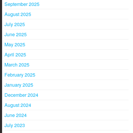
September 2025
August 2025
July 2025
June 2025
May 2025
April 2025
March 2025
February 2025
January 2025
December 2024
August 2024
June 2024
July 2023