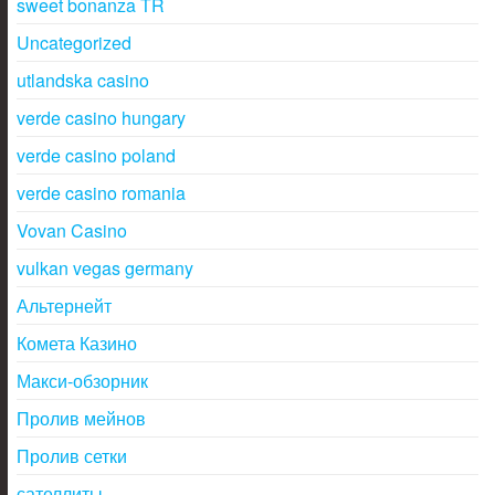
sweet bonanza TR
Uncategorized
utlandska casino
verde casino hungary
verde casino poland
verde casino romania
Vovan Casino
vulkan vegas germany
Альтернейт
Комета Казино
Макси-обзорник
Пролив мейнов
Пролив сетки
сателлиты