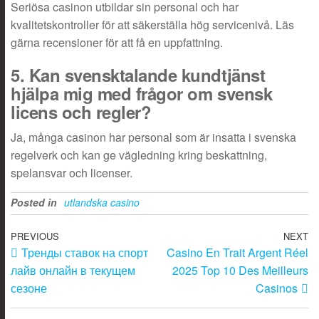
Seriösa casinon utbildar sin personal och har
kvalitetskontroller för att säkerställa hög servicenivå. Läs
gärna recensioner för att få en uppfattning.
5. Kan svensktalande kundtjänst
hjälpa mig med frågor om svensk
licens och regler?
Ja, många casinon har personal som är insatta i svenska
regelverk och kan ge vägledning kring beskattning,
spelansvar och licenser.
Posted in
utlandska casino
PREVIOUS
NEXT
Тренды ставок на спорт
Casino En Trait Argent Réel
лайв онлайн в текущем
2025 Top 10 Des Meilleurs
сезоне
Casinos