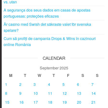
vs. utan
A segurança dos seus dados em casas de apostas
portuguesas: proteções eficazes
Är casino med Swish det säkraste valet för svenska
spelare?
Cum să profiți de campania Drops & Wins în cazinouri
online România
CALENDAR
September 2025
M
T
W
T
F
S
S
1
2
3
4
5
6
7
8
9
10
11
12
13
14
15
16
17
18
19
20
21