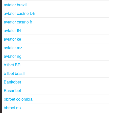
aviator brazil
aviator casino DE
aviator casino fr
aviator IN
aviator ke
aviator mz
aviator ng
b1bet BR
b1bet brazil
Bankobet
Basaribet
bbrbet colombia
bbrbet mx