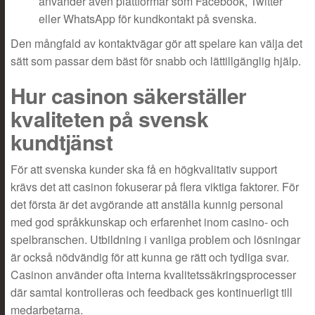
använder även plattformar som Facebook, Twitter
eller WhatsApp för kundkontakt på svenska.
Den mångfald av kontaktvägar gör att spelare kan välja det
sätt som passar dem bäst för snabb och lättillgänglig hjälp.
Hur casinon säkerställer
kvaliteten på svensk
kundtjänst
För att svenska kunder ska få en högkvalitativ support
krävs det att casinon fokuserar på flera viktiga faktorer. För
det första är det avgörande att anställa kunnig personal
med god språkkunskap och erfarenhet inom casino- och
spelbranschen. Utbildning i vanliga problem och lösningar
är också nödvändig för att kunna ge rätt och tydliga svar.
Casinon använder ofta interna kvalitetssäkringsprocesser
där samtal kontrolleras och feedback ges kontinuerligt till
medarbetarna.