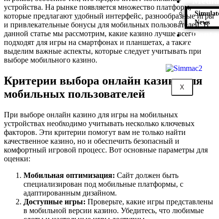
Media
устройства. На рынке появляется множество платформ,
Simulat
которые предлагают удобный интерфейс, разнообразные игры
News
и привлекательные бонусы для мобильных пользователей. В
Conta
данной статье мы рассмотрим, какие казино лучше всего
подходят для игры на смартфонах и планшетах, а также
Us
выделим важные аспекты, которые следует учитывать при
выборе мобильного казино.
Критерии выбора онлайн казино для
X
мобильных пользователей
При выборе онлайн казино для игры на мобильных
устройствах необходимо учитывать несколько ключевых
факторов. Эти критерии помогут вам не только найти
качественное казино, но и обеспечить безопасный и
комфортный игровой процесс. Вот основные параметры для
оценки:
Мобильная оптимизация:
Сайт должен быть
специализирован под мобильные платформы, с
адаптированным дизайном.
Доступные игры:
Проверьте, какие игры представлены
в мобильной версии казино. Убедитесь, что любимые