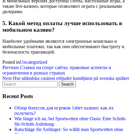
В мобильных версиях доступны слоты, настольные игры, а
также live-казино, которые позволяют играть с реальными
дилерами.
5. Какой метод оплаты лучше использовать в
мобильном казино?
Наиболее удобными являются электронные кошельки и
мобильные платежи, так как они обеспечивают быстроту и
безопасность транзакций.
Posted in
Uncategorized
Previous
Ставки на спорт сайты: правовые аспекты и
ограничения в разных странах
Next
Hur utländska casinon erbjuder kundtjänst på svenska språket
Recent Posts
Обзор бонусов для игроков 1хбет казино: как их
получить?
Wie fange ich an, bei Sportwetten ohne Oasis: Eine Schritt-
für-Schritt-Anleitung
Ratschläge für Anfänger: So wählt man Sportwetten ohne