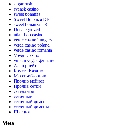
sugar rush
svensk casino
sweet bonanza
Sweet Bonanza DE
sweet bonanza TR
Uncategorized
utlandska casino
verde casino hungary
verde casino poland
verde casino romania
Vovan Casino
vulkan vegas germany
Альтернейт
Комета Казино
Макси-обзорник
Пролив мейнов
Пролив сетки
сателлиты
сеточный
сеточный домен
сеточный домены
Швеция
Meta