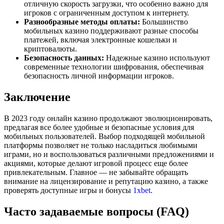
отличную скорость загрузки, что особенно важно для
игроков с ограниченным доступом к интернету.
Разнообразные методы оплаты:
Большинство
мобильных казино поддерживают разные способы
платежей, включая электронные кошельки и
криптовалюты.
Безопасность данных:
Надежные казино используют
современные технологии шифрования, обеспечивая
безопасность личной информации игроков.
Заключение
В 2023 году онлайн казино продолжают эволюционировать,
предлагая все более удобные и безопасные условия для
мобильных пользователей. Выбор подходящей мобильной
платформы позволяет не только насладиться любимыми
играми, но и воспользоваться различными предложениями и
акциями, которые делают игровой процесс еще более
привлекательным. Главное — не забывайте обращать
внимание на лицензирование и репутацию казино, а также
проверять доступные игры и бонусы
1xbet
.
Часто задаваемые вопросы (FAQ)