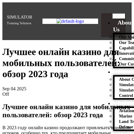
SIMULATOR
About
Training Solution
Us
Our Vis
Our Te
Capabili
Лучшее онлайн казино для
Innovat
Commit
мобильных пользователей:
Our Cu
Simul
обзор 2023 года
About O
Simulat
Sep
04
2025
Simulat
Off
Control 
Indust
Лучшее онлайн казино для мобильных
Aviatio
пользователей: обзор 2023 года
Marine
Land Tr
Defence
В 2023 году онлайн казино продолжают привлекать внимание
игроков, особенно тех, кто предпочитает мобильные