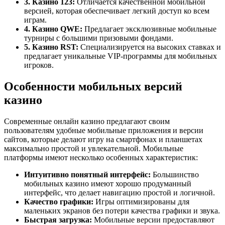
3. Казино 123:
Отличается качественной мобильной
версией, которая обеспечивает легкий доступ ко всем
играм.
4. Казино QWE:
Предлагает эксклюзивные мобильные
турниры с большими призовыми фондами.
5. Казино RST:
Специализируется на высоких ставках и
предлагает уникальные VIP-программы для мобильных
игроков.
Особенности мобильных версий
казино
Современные онлайн казино предлагают своим
пользователям удобные мобильные приложения и версии
сайтов, которые делают игру на смартфонах и планшетах
максимально простой и увлекательной. Мобильные
платформы имеют несколько особенных характеристик:
Интуитивно понятный интерфейс:
Большинство
мобильных казино имеют хорошо продуманный
интерфейс, что делает навигацию простой и логичной.
Качество графики:
Игры оптимизированы для
маленьких экранов без потери качества графики и звука.
Быстрая загрузка:
Мобильные версии предоставляют