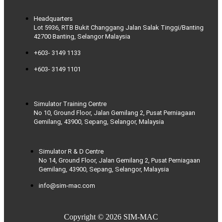
Headquarters
Lot 5936, RTB Bukit Changgang Jalan Salak Tinggi/Banting
42700 Banting, Selangor Malaysia
+603- 3149 1133
+603- 3149 1101
Simulator Training Centre
No 10, Ground Floor, Jalan Gemilang 2, Pusat Perniagaan
Gemilang, 43900, Sepang, Selangor, Malaysia
Simulator R & D Centre
No 14, Ground Floor, Jalan Gemilang 2, Pusat Perniagaan
Gemilang, 43900, Sepang, Selangor, Malaysia
info@sim-mac.com
Copyright © 2026 SIM-MAC