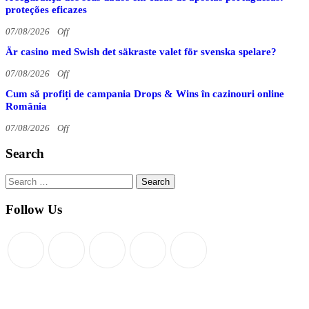
proteções eficazes
07/08/2026
Off
Är casino med Swish det säkraste valet för svenska spelare?
07/08/2026
Off
Cum să profiți de campania Drops & Wins în cazinouri online
România
07/08/2026
Off
Search
Follow Us