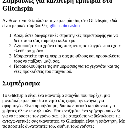
Συμβουλές για καλύτερη εμπειρία στο
Glitchspin
Αν θέλετε να βελτιώσετε την εμπειρία σας στο Glitchspin, εδώ
είναι μερικές συμβουλές:
glitchspin casino
Δοκιμάστε διαφορετικές στρατηγικές περιστροφής για να
δείτε ποια σας ταιριάζει καλύτερα.
Αξιοποιήστε το χρόνο σας, παίζοντας σε στιγμές που έχετε
ελεύθερο χρόνο.
Μοιραστείτε την εμπειρία σας με φίλους και προσκαλέστε
τους να παίξουν μαζί σας.
Παρακολουθήστε τις ενημερώσεις για τα γεγονότα και τις
νέες προκλήσεις του παιχνιδιού.
Συμπέρασμα
Το Glitchspin είναι ένα καινοτόμο παιχνίδι που παρέχει μια
μοναδική εμπειρία στο κινητό σας χωρίς την ανάγκη για
εφαρμογές. Είναι προσβάσιμο, διασκεδαστικό και ιδανικό για
χρήστες όλων των ηλικιών. Είτε αναζητάτε ένα γρήγορο παιχνίδι
για να περάσετε τον χρόνο σας, είτε στοχεύετε να βελτιώσετε τις
ανταγωνιστικές σας ικανότητες, το Glitchspin είναι η απάντηση. Με
τις προσιτές δυνατότητές του, αφήνει τους χρήστες