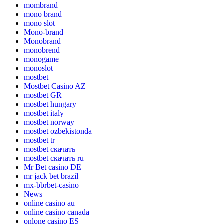
mombrand
mono brand
mono slot
Mono-brand
Monobrand
monobrend
monogame
monoslot
mostbet
Mostbet Casino AZ
mostbet GR
mostbet hungary
mostbet italy
mostbet norway
mostbet ozbekistonda
mostbet tr
mostbet скачать
mostbet скачать ru
Mr Bet casino DE
mr jack bet brazil
mx-bbrbet-casino
News
online casino au
online casino canada
onlone casino ES