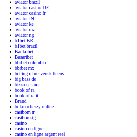
aviator brazil
aviator casino DE
aviator casino fr
aviator IN
aviator ke
aviator mz
aviator ng
b1bet BR
b1bet brazil
Bankobet
Basaribet
bbrbet colombia
bbrbet mx
betting utan svensk licens
big bass de
bizzo casino
book of ra
book of ra it
Brand
bukmacherzy online
casibom tr
casibom-tg
casino
casino en ligne
casino en ligne argent reel