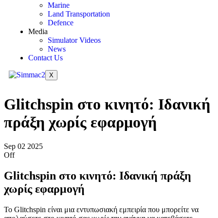
Marine
Land Transportation
Defence
Media
Simulator Videos
News
Contact Us
X
Glitchspin στο κινητό: Ιδανική
πράξη χωρίς εφαρμογή
Sep
02
2025
Off
Glitchspin στο κινητό: Ιδανική πράξη
χωρίς εφαρμογή
Το Glitchspin είναι μια εντυπωσιακή εμπειρία που μπορείτε να