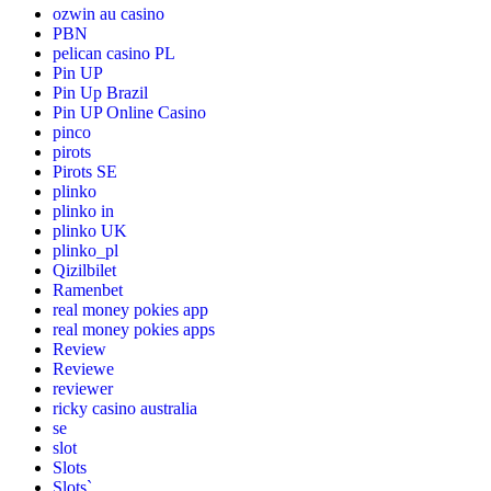
ozwin au casino
PBN
pelican casino PL
Pin UP
Pin Up Brazil
Pin UP Online Casino
pinco
pirots
Pirots SE
plinko
plinko in
plinko UK
plinko_pl
Qizilbilet
Ramenbet
real money pokies app
real money pokies apps
Review
Reviewe
reviewer
ricky casino australia
se
slot
Slots
Slots`