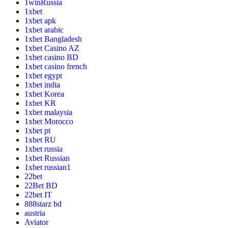
1winRussia
1xbet
1xbet apk
1xbet arabic
1xbet Bangladesh
1xbet Casino AZ
1xbet casino BD
1xbet casino french
1xbet egypt
1xbet india
1xbet Korea
1xbet KR
1xbet malaysia
1xbet Morocco
1xbet pt
1xbet RU
1xbet russia
1xbet Russian
1xbet russian1
22bet
22Bet BD
22bet IT
888starz bd
austria
Aviator