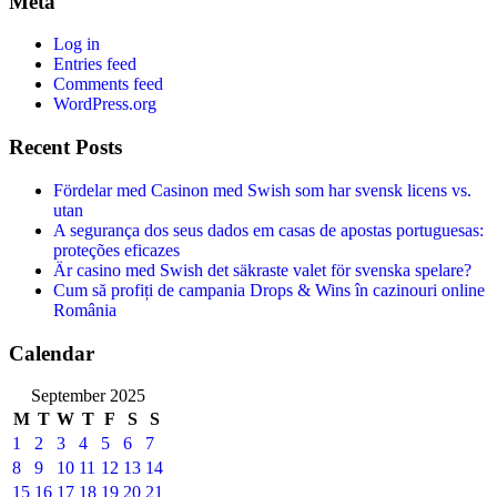
Meta
Log in
Entries feed
Comments feed
WordPress.org
Recent Posts
Fördelar med Casinon med Swish som har svensk licens vs.
utan
A segurança dos seus dados em casas de apostas portuguesas:
proteções eficazes
Är casino med Swish det säkraste valet för svenska spelare?
Cum să profiți de campania Drops & Wins în cazinouri online
România
Calendar
September 2025
M
T
W
T
F
S
S
1
2
3
4
5
6
7
8
9
10
11
12
13
14
15
16
17
18
19
20
21