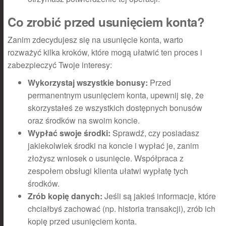
Co zrobić przed usunięciem konta?
Zanim zdecydujesz się na usunięcie konta, warto
rozważyć kilka kroków, które mogą ułatwić ten proces i
zabezpieczyć Twoje interesy:
Wykorzystaj wszystkie bonusy:
Przed
permanentnym usunięciem konta, upewnij się, że
skorzystałeś ze wszystkich dostępnych bonusów
oraz środków na swoim koncie.
Wypłać swoje środki:
Sprawdź, czy posiadasz
jakiekolwiek środki na koncie i wypłać je, zanim
złożysz wniosek o usunięcie. Współpraca z
zespołem obsługi klienta ułatwi wypłatę tych
środków.
Zrób kopię danych:
Jeśli są jakieś informacje, które
chciałbyś zachować (np. historia transakcji), zrób ich
kopię przed usunięciem konta.