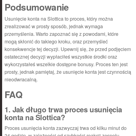
Podsumowanie
Usunięcie konta na Slottica to proces, który można
zrealizować w prosty sposób, jednak wymaga
przemyślenia. Warto zapoznać się z powodami, które
mogą skłonić do takiego kroku, oraz przemyśleć
konsekwencje tej decyzji. Upewnij się, że przed podjęciem
ostatecznej decyzji wypłaciłeś wszystkie środki oraz
wykorzystałeś wszelkie dostępne bonusy. Proces ten jest
prosty, jednak pamiętaj, że usunięcie konta jest czynnością
nieodwracalną.
FAQ
1. Jak długo trwa proces usunięcia
konta na Slottica?
Proces usunięcia konta zazwyczaj trwa od kilku minut do
24 godzin, w zależności od szybkości reakcji zespołu