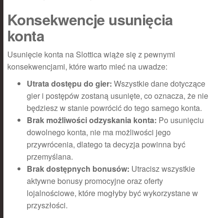
Konsekwencje usunięcia
konta
Usunięcie konta na Slottica wiąże się z pewnymi
konsekwencjami, które warto mieć na uwadze:
Utrata dostępu do gier:
Wszystkie dane dotyczące
gier i postępów zostaną usunięte, co oznacza, że nie
będziesz w stanie powrócić do tego samego konta.
Brak możliwości odzyskania konta:
Po usunięciu
dowolnego konta, nie ma możliwości jego
przywrócenia, dlatego ta decyzja powinna być
przemyślana.
Brak dostępnych bonusów:
Utracisz wszystkie
aktywne bonusy promocyjne oraz oferty
lojalnościowe, które mogłyby być wykorzystane w
przyszłości.