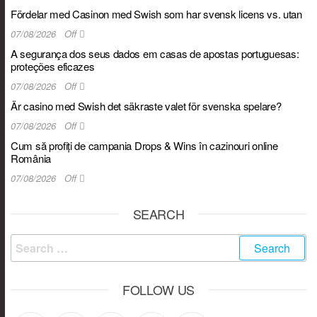
Fördelar med Casinon med Swish som har svensk licens vs. utan
07/08/2026
Off
A segurança dos seus dados em casas de apostas portuguesas:
proteções eficazes
07/08/2026
Off
Är casino med Swish det säkraste valet för svenska spelare?
07/08/2026
Off
Cum să profiți de campania Drops & Wins în cazinouri online
România
07/08/2026
Off
SEARCH
FOLLOW US