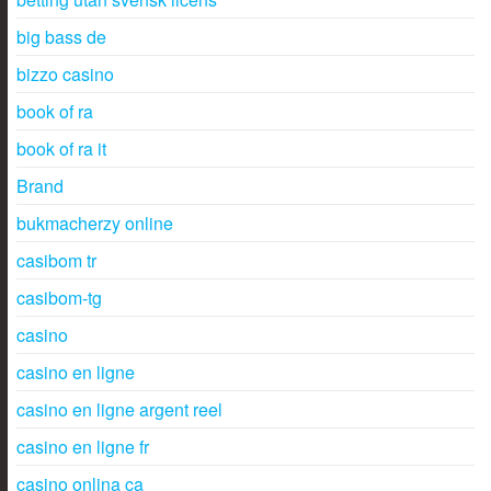
big bass de
bizzo casino
book of ra
book of ra it
Brand
bukmacherzy online
casibom tr
casibom-tg
casino
casino en ligne
casino en ligne argent reel
casino en ligne fr
casino onlina ca