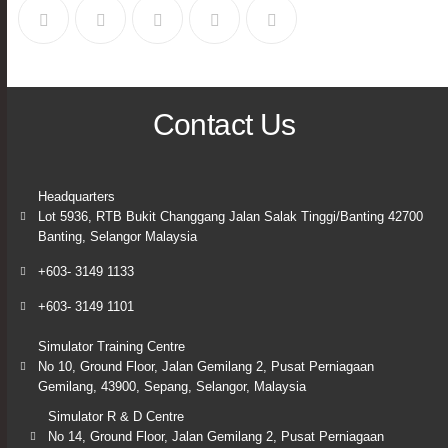
Contact Us
Headquarters
Lot 5936, RTB Bukit Changgang Jalan Salak Tinggi/Banting 42700
Banting, Selangor Malaysia
+603- 3149 1133
+603- 3149 1101
Simulator Training Centre
No 10, Ground Floor, Jalan Gemilang 2, Pusat Perniagaan
Gemilang, 43900, Sepang, Selangor, Malaysia
Simulator R & D Centre
No 14, Ground Floor, Jalan Gemilang 2, Pusat Perniagaan