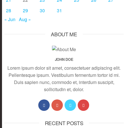
28
29
30
31
« Jun
Aug »
ABOUT ME
JOHN DOE
Lorem ipsum dolor sit amet, consectetuer adipiscing elit.
Pellentesque ipsum. Vestibulum fermentum tortor id mi.
Duis sapien nunc, commodo et, interdum suscipit,
sollicitudin et, dolor.
RECENT POSTS