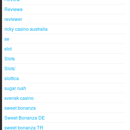
Reviewe
reviewer
ricky casino australia
se
slot
Slots
Slots`
slottica
sugar rush
svensk casino
sweet bonanza
Sweet Bonanza DE
sweet bonanza TR