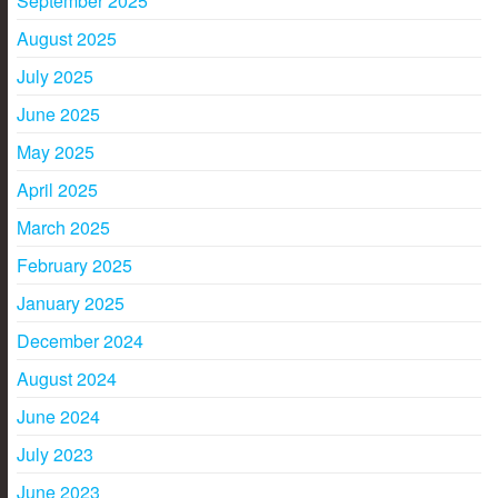
September 2025
August 2025
July 2025
June 2025
May 2025
April 2025
March 2025
February 2025
January 2025
December 2024
August 2024
June 2024
July 2023
June 2023