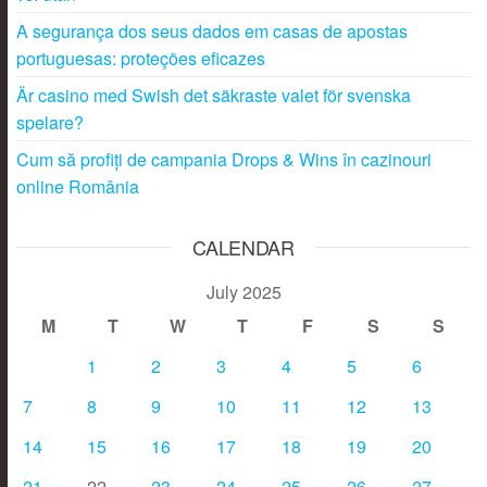
A segurança dos seus dados em casas de apostas
portuguesas: proteções eficazes
Är casino med Swish det säkraste valet för svenska
spelare?
Cum să profiți de campania Drops & Wins în cazinouri
online România
CALENDAR
July 2025
M
T
W
T
F
S
S
1
2
3
4
5
6
7
8
9
10
11
12
13
14
15
16
17
18
19
20
21
22
23
24
25
26
27