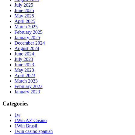
July 2025
June 2025
May 2025
April 2025
March 2025
February 2025
January 2025
December 2024
August 2024
June 2024
July 2023
June 2023
May 2023
April 2023
March 2023
February 2023
January 2023
Categories
1w
1Win AZ Casino
1Win Brasil
1win casino spanish