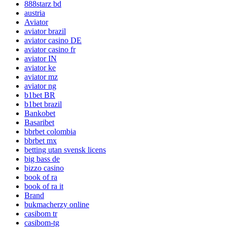
888starz bd
austria
Aviator
aviator brazil
aviator casino DE
aviator casino fr
aviator IN
aviator ke
aviator mz
aviator ng
b1bet BR
b1bet brazil
Bankobet
Basaribet
bbrbet colombia
bbrbet mx
betting utan svensk licens
big bass de
bizzo casino
book of ra
book of ra it
Brand
bukmacherzy online
casibom tr
casibom-tg