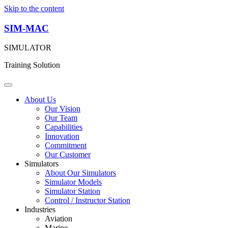
Skip to the content
SIM-MAC
SIMULATOR
Training Solution
About Us
Our Vision
Our Team
Capabilities
Innovation
Commitment
Our Customer
Simulators
About Our Simulators
Simulator Models
Simulator Station
Control / Instructor Station
Industries
Aviation
Marine