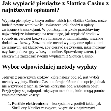
Jak wypłacić pieniądze z Slottica Casino z
najniższymi opłatami?
Wypłata pieniędzy z kasyn online, takich jak Slottica Casino, może
budzić pewne wątpliwości, zwłaszcza jeśli chodzi o opłaty
związane z transakcjami. W poniższym artykule przedstawimy
najważniejsze informacje na temat tego, jak wypłacić środki w
sposób najbardziej korzystny finansowo, minimalizując wszelkie
dodatkowe koszty. Zrozumienie metod wypłaty oraz opłat z nimi
związanych jest kluczowe, aby cieszyć się zyskami, jakie możemy
uzyskać podczas gry w kasynie online. Sprawdźmy zatem, jak
efektywnie zarządzać swoimi wypłatami z Slottica Casino.
Wybór odpowiedniej metody wypłaty
Jednym z pierwszych kroków, które należy podjąć, jest wybór
metody wypłaty. Slottica Casino oferuje różnorodne opcje, jednak
nie wszystkie z nich są równie korzystne pod względem opłat.
Przyjrzyjmy się najpopularniejszym metodom, które mogą pomóc
zminimalizować koszty:
Portfele elektroniczne
– korzystanie z portfeli takich jak
Skrill czy Neteller zazwyczaj wiąże się z najniższymi