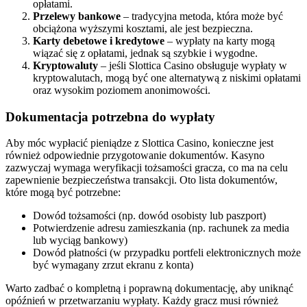
opłatami.
Przelewy bankowe
– tradycyjna metoda, która może być
obciążona wyższymi kosztami, ale jest bezpieczna.
Karty debetowe i kredytowe
– wypłaty na karty mogą
wiązać się z opłatami, jednak są szybkie i wygodne.
Kryptowaluty
– jeśli Slottica Casino obsługuje wypłaty w
kryptowalutach, mogą być one alternatywą z niskimi opłatami
oraz wysokim poziomem anonimowości.
Dokumentacja potrzebna do wypłaty
Aby móc wypłacić pieniądze z Slottica Casino, konieczne jest
również odpowiednie przygotowanie dokumentów. Kasyno
zazwyczaj wymaga weryfikacji tożsamości gracza, co ma na celu
zapewnienie bezpieczeństwa transakcji. Oto lista dokumentów,
które mogą być potrzebne:
Dowód tożsamości (np. dowód osobisty lub paszport)
Potwierdzenie adresu zamieszkania (np. rachunek za media
lub wyciąg bankowy)
Dowód płatności (w przypadku portfeli elektronicznych może
być wymagany zrzut ekranu z konta)
Warto zadbać o kompletną i poprawną dokumentację, aby uniknąć
opóźnień w przetwarzaniu wypłaty. Każdy gracz musi również