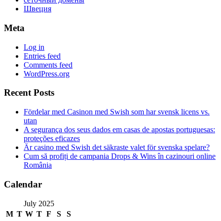
Швеция
Meta
Log in
Entries feed
Comments feed
WordPress.org
Recent Posts
Fördelar med Casinon med Swish som har svensk licens vs.
utan
A segurança dos seus dados em casas de apostas portuguesas:
proteções eficazes
Är casino med Swish det säkraste valet för svenska spelare?
Cum să profiți de campania Drops & Wins în cazinouri online
România
Calendar
July 2025
M
T
W
T
F
S
S