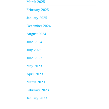
March 2025
February 2025
January 2025
December 2024
August 2024
June 2024
July 2023
June 2023
May 2023
April 2023
March 2023
February 2023
January 2023