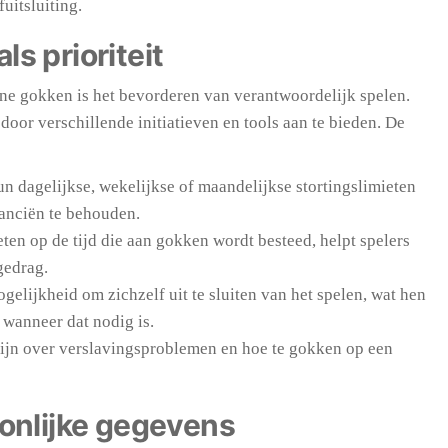
fuitsluiting.
s prioriteit
ine gokken is het bevorderen van verantwoordelijk spelen.
oor verschillende initiatieven en tools aan te bieden. De
n dagelijkse, wekelijkse of maandelijkse stortingslimieten
nanciën te behouden.
eten op de tijd die aan gokken wordt besteed, helpt spelers
gedrag.
elijkheid om zichzelf uit te sluiten van het spelen, wat hen
 wanneer dat nodig is.
jn over verslavingsproblemen en hoe te gokken op een
oonlijke gegevens