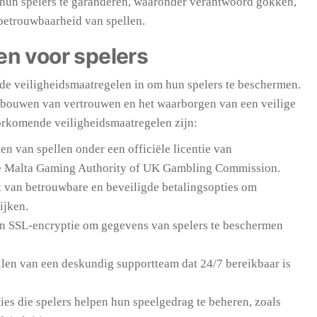
 hun spelers te garanderen, waaronder verantwoord gokken,
betrouwbaarheid van spellen.
en voor spelers
de veiligheidsmaatregelen in om hun spelers te beschermen.
opbouwen van vertrouwen en het waarborgen van een veilige
orkomende veiligheidsmaatregelen zijn:
n van spellen onder een officiële licentie van
de Malta Gaming Authority of UK Gambling Commission.
 van betrouwbare en beveiligde betalingsopties om
ijken.
n SSL-encryptie om gegevens van spelers te beschermen
llen van een deskundig supportteam dat 24/7 bereikbaar is
ies die spelers helpen hun speelgedrag te beheren, zoals