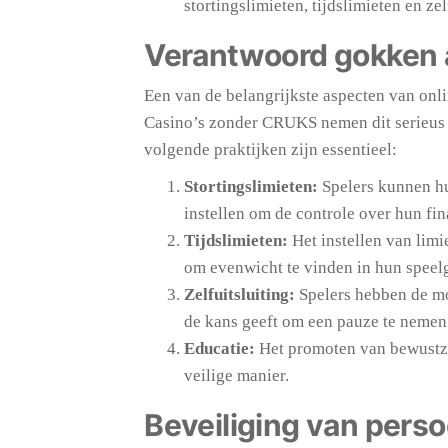
stortingslimieten, tijdslimieten en zel
Verantwoord gokken al
Een van de belangrijkste aspecten van onl
Casino’s zonder CRUKS nemen dit serieus d
volgende praktijken zijn essentieel:
Stortingslimieten:
Spelers kunnen hu
instellen om de controle over hun fi
Tijdslimieten:
Het instellen van limi
om evenwicht te vinden in hun speel
Zelfuitsluiting:
Spelers hebben de mog
de kans geeft om een pauze te nemen
Educatie:
Het promoten van bewustzi
veilige manier.
Beveiliging van pers