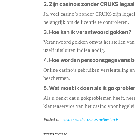
2. Zijn casino’s zonder CRUKS legaal
Ja, veel casino’s zonder CRUKS zijn legaal 
belangrijk om de licentie te controleren.
3. Hoe kan ik verantwoord gokken?
Verantwoord gokken omvat het stellen van
uzelf uitsluiten indien nodig.
4. Hoe worden persoonsgegevens bev
Online casino’s gebruiken versleuteling 
beschermen.
5. Wat moet ik doen als ik gokprobl
Als u denkt dat u gokproblemen heeft, nee
klantenservice van het casino voor begele
Posted in
casino zonder crucks netherlands