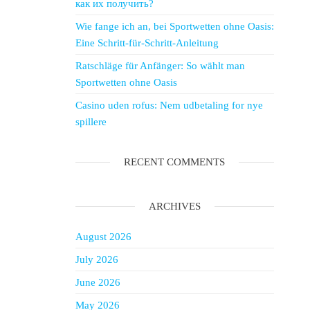
как их получить?
Wie fange ich an, bei Sportwetten ohne Oasis:
Eine Schritt-für-Schritt-Anleitung
Ratschläge für Anfänger: So wählt man
Sportwetten ohne Oasis
Casino uden rofus: Nem udbetaling for nye
spillere
RECENT COMMENTS
ARCHIVES
August 2026
July 2026
June 2026
May 2026