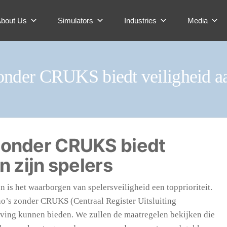
bout Us
Simulators
Industries
Media
onder CRUKS biedt veiligheid aan
zonder CRUKS biedt
n zijn spelers
 is het waarborgen van spelersveiligheid een topprioriteit.
ino’s zonder CRUKS (Centraal Register Uitsluiting
eving kunnen bieden. We zullen de maatregelen bekijken die