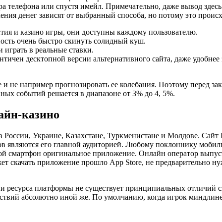
а телефона или спустя имейл. Примечательно, даже вывод здесь 
ения денег зависят от выбранный способа, но потому это проис
тия и казино игры, они доступны каждому пользователю.
ость очень быстро скинуть солидный куш.
 играть в реальные ставки.
тичен десктопной версии альтернативного сайта, даже удобнее
ке и не например прогнозировать ее колебания. Поэтому перед 
ных событий решается в диапазоне от 3% до 4, 5%.
айн-казино
 России, Украине, Казахстане, Туркменистане и Молдове. Сайт 
в являются его главной аудиторией. Любому поклоннику мобиль
свой смартфон оригинальное приложение. Онлайн оператор выпу
жет скачать приложение прошло App Store, не предварительно н
и ресурса платформы не существует принципиальных отличий сп
йствий абсолютно иной же. По умолчанию, когда игрок миндлине