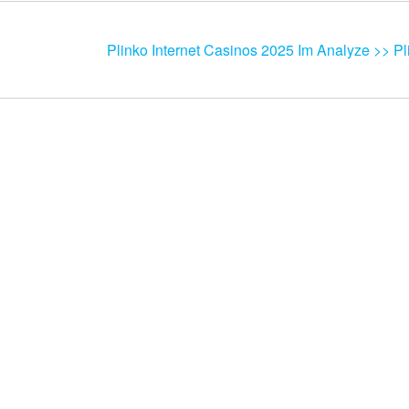
Plinko Internet Casinos 2025 Im Analyze >> Pl