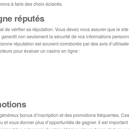
rons à faire des choix éclairés.
gne réputés
ial de vérifier sa réputation. Vous devez vous assurer que le site
a garantit non seulement la sécurité de vos informations personn
bonne réputation est souvent corroborée par des avis d’utilisate
cteurs pour évaluer un casino en ligne :
motions
 généreux bonus d’inscription et des promotions fréquentes. Ces
et vous donner plus d’opportunités de gagner. Il est important 