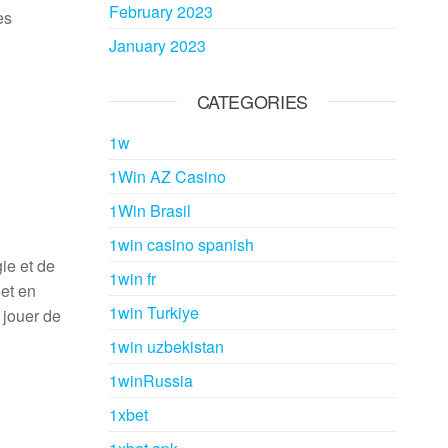
February 2023
es
January 2023
CATEGORIES
1w
1Win AZ Casino
1Win Brasil
1win casino spanish
ie et de
1win fr
 et en
1win Turkiye
 jouer de
1win uzbekistan
1winRussia
1xbet