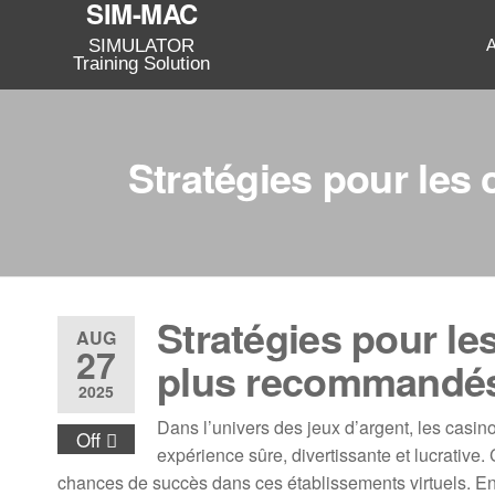
SIM-MAC
A
SIMULATOR
Training Solution
Stratégies pour les
Stratégies pour les
AUG
27
plus recommandé
2025
Dans l’univers des jeux d’argent, les casi
Off
expérience sûre, divertissante et lucrative. 
chances de succès dans ces établissements virtuels. En 