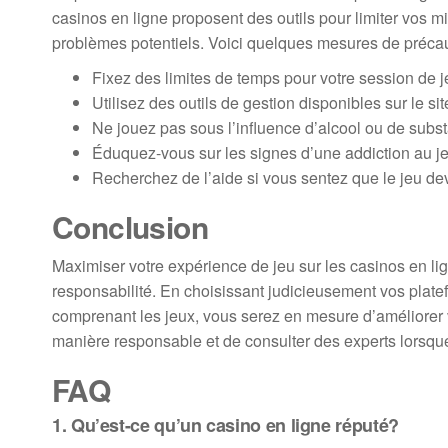
casinos en ligne proposent des outils pour limiter vos m
problèmes potentiels. Voici quelques mesures de préca
Fixez des limites de temps pour votre session de j
Utilisez des outils de gestion disponibles sur le sit
Ne jouez pas sous l’influence d’alcool ou de subs
Éduquez-vous sur les signes d’une addiction au je
Recherchez de l’aide si vous sentez que le jeu de
Conclusion
Maximiser votre expérience de jeu sur les casinos en li
responsabilité. En choisissant judicieusement vos platefo
comprenant les jeux, vous serez en mesure d’améliorer
manière responsable et de consulter des experts lorsque
FAQ
1. Qu’est-ce qu’un casino en ligne réputé?