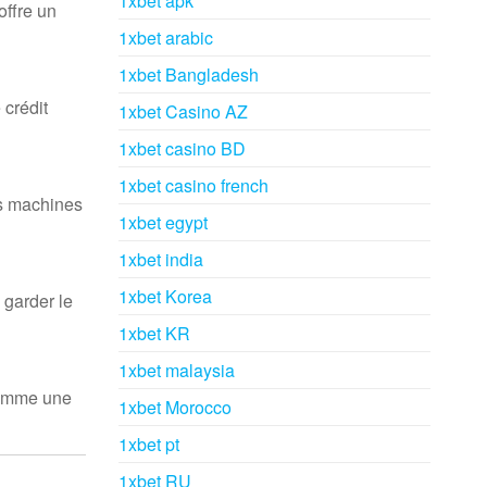
1xbet apk
offre un
1xbet arabic
1xbet Bangladesh
 crédit
1xbet Casino AZ
1xbet casino BD
1xbet casino french
es machines
1xbet egypt
1xbet india
1xbet Korea
 garder le
1xbet KR
1xbet malaysia
 comme une
1xbet Morocco
1xbet pt
1xbet RU