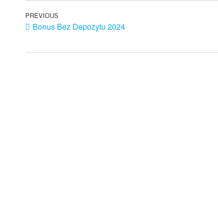
PREVIOUS
Bonus Bez Depozytu 2024