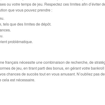
ises ou votre temps de jeu. Respectez ces limites afin d’éviter d
ution que vous pouvez prendre :
eu.
e, tels que des limites de dépôt.
tances.
u.
vient problématique.
gne français nécessite une combinaison de recherche, de stratég
rmes de jeu, en tirant parti des bonus, en gérant votre bankroll
 vos chances de succès tout en vous amusant. N’oubliez pas de
 cela est nécessaire.