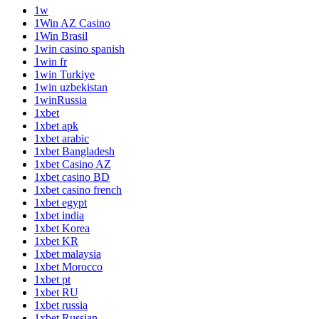
1w
1Win AZ Casino
1Win Brasil
1win casino spanish
1win fr
1win Turkiye
1win uzbekistan
1winRussia
1xbet
1xbet apk
1xbet arabic
1xbet Bangladesh
1xbet Casino AZ
1xbet casino BD
1xbet casino french
1xbet egypt
1xbet india
1xbet Korea
1xbet KR
1xbet malaysia
1xbet Morocco
1xbet pt
1xbet RU
1xbet russia
1xbet Russian