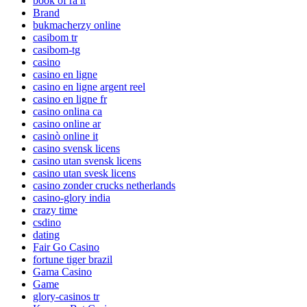
book of ra it
Brand
bukmacherzy online
casibom tr
casibom-tg
casino
casino en ligne
casino en ligne argent reel
casino en ligne fr
casino onlina ca
casino online ar
casinò online it
casino svensk licens
casino utan svensk licens
casino utan svesk licens
casino zonder crucks netherlands
casino-glory india
crazy time
csdino
dating
Fair Go Casino
fortune tiger brazil
Gama Casino
Game
glory-casinos tr