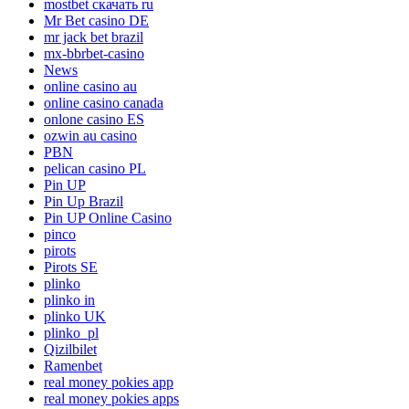
mostbet скачать ru
Mr Bet casino DE
mr jack bet brazil
mx-bbrbet-casino
News
online casino au
online casino canada
onlone casino ES
ozwin au casino
PBN
pelican casino PL
Pin UP
Pin Up Brazil
Pin UP Online Casino
pinco
pirots
Pirots SE
plinko
plinko in
plinko UK
plinko_pl
Qizilbilet
Ramenbet
real money pokies app
real money pokies apps