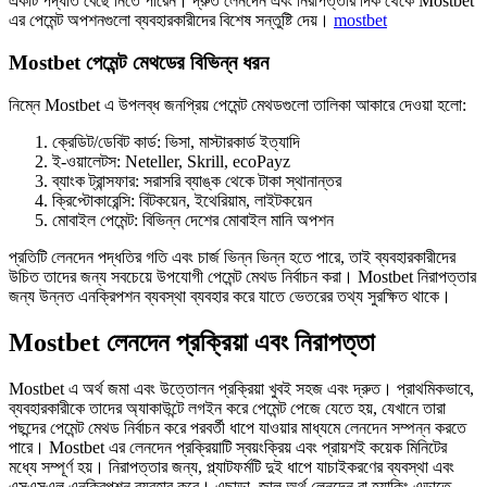
একটি পদ্ধতি বেছে নিতে পারেন। দ্রুত লেনদেন এবং নিরাপত্তার দিক থেকে Mostbet
এর পেমেন্ট অপশনগুলো ব্যবহারকারীদের বিশেষ সন্তুষ্টি দেয়।
mostbet
Mostbet পেমেন্ট মেথডের বিভিন্ন ধরন
নিম্নে Mostbet এ উপলব্ধ জনপ্রিয় পেমেন্ট মেথডগুলো তালিকা আকারে দেওয়া হলো:
ক্রেডিট/ডেবিট কার্ড: ভিসা, মাস্টারকার্ড ইত্যাদি
ই-ওয়ালেটস: Neteller, Skrill, ecoPayz
ব্যাংক ট্রান্সফার: সরাসরি ব্যাঙ্ক থেকে টাকা স্থানান্তর
ক্রিপ্টোকারেন্সি: বিটকয়েন, ইথেরিয়াম, লাইটকয়েন
মোবাইল পেমেন্ট: বিভিন্ন দেশের মোবাইল মানি অপশন
প্রতিটি লেনদেন পদ্ধতির গতি এবং চার্জ ভিন্ন ভিন্ন হতে পারে, তাই ব্যবহারকারীদের
উচিত তাদের জন্য সবচেয়ে উপযোগী পেমেন্ট মেথড নির্বাচন করা। Mostbet নিরাপত্তার
জন্য উন্নত এনক্রিপশন ব্যবস্থা ব্যবহার করে যাতে ভেতরের তথ্য সুরক্ষিত থাকে।
Mostbet লেনদেন প্রক্রিয়া এবং নিরাপত্তা
Mostbet এ অর্থ জমা এবং উত্তোলন প্রক্রিয়া খুবই সহজ এবং দ্রুত। প্রাথমিকভাবে,
ব্যবহারকারীকে তাদের অ্যাকাউন্টে লগইন করে পেমেন্ট পেজে যেতে হয়, যেখানে তারা
পছন্দের পেমেন্ট মেথড নির্বাচন করে পরবর্তী ধাপে যাওয়ার মাধ্যমে লেনদেন সম্পন্ন করতে
পারে। Mostbet এর লেনদেন প্রক্রিয়াটি স্বয়ংক্রিয় এবং প্রায়শই কয়েক মিনিটের
মধ্যে সম্পূর্ণ হয়। নিরাপত্তার জন্য, প্ল্যাটফর্মটি দুই ধাপে যাচাইকরণের ব্যবস্থা এবং
এসএসএল এনক্রিপশন ব্যবহার করে। এছাড়া, জাল অর্থ লেনদেন বা হ্যাকিং এড়াতে