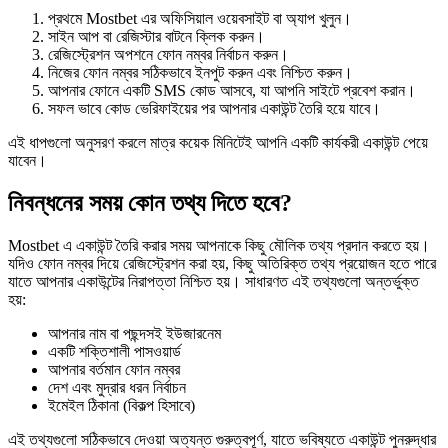
প্রথমে Mostbet এর অফিসিয়াল ওয়েবসাইট বা অ্যাপ খুলুন।
সাইন আপ বা রেজিস্টার বাটনে ক্লিক করুন।
রেজিস্ট্রেশন অপশনে ফোন নম্বর নির্বাচন করুন।
নিজের ফোন নম্বর সঠিকভাবে ইনপুট করুন এবং নিশ্চিত করুন।
আপনার ফোনে একটি SMS কোড আসবে, যা আপনি সাইটে প্রবেশ করান।
সফল ভাবে কোড ভেরিফাইয়ের পর আপনার একাউন্ট তৈরি হয়ে যাবে।
এই ধাপগুলো অনুসরণ করলে মাত্র কয়েক মিনিটেই আপনি একটি কার্যকরী একাউন্ট পেয়ে
যাবেন।
নিবন্ধনের সময় কোন তথ্য দিতে হবে?
Mostbet এ একাউন্ট তৈরি করার সময় আপনাকে কিছু মৌলিক তথ্য প্রদান করতে হয়।
যদিও ফোন নম্বর দিয়ে রেজিস্ট্রেশন করা হয়, কিছু অতিরিক্ত তথ্য প্রয়োজন হতে পারে
যাতে আপনার একাউন্টের নিরাপত্তা নিশ্চিত হয়। সাধারণত এই তথ্যগুলো অন্তর্ভুক্ত
হয়:
আপনার নাম বা পছন্দসই ইউজারনেম
একটি শক্তিশালী পাসওয়ার্ড
আপনার বর্তমান ফোন নম্বর
দেশ এবং মুদ্রার ধরন নির্বাচন
ইমেইল ঠিকানা (বিকল্প হিসাবে)
এই তথ্যগুলো সঠিকভাবে দেওয়া অত্যন্ত গুরুত্বপূর্ণ, যাতে ভবিষ্যতে একাউন্ট পুনরুদ্ধার