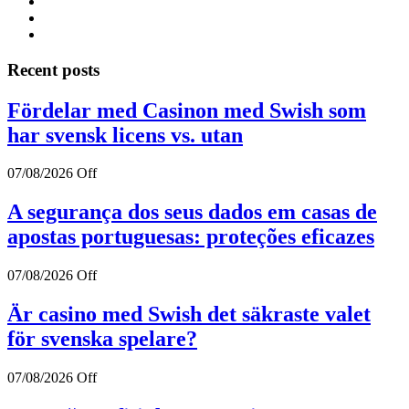
Recent posts
Fördelar med Casinon med Swish som
har svensk licens vs. utan
07/08/2026
Off
A segurança dos seus dados em casas de
apostas portuguesas: proteções eficazes
07/08/2026
Off
Är casino med Swish det säkraste valet
för svenska spelare?
07/08/2026
Off