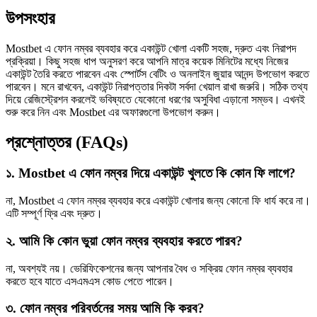
উপসংহার
Mostbet এ ফোন নম্বর ব্যবহার করে একাউন্ট খোলা একটি সহজ, দ্রুত এবং নিরাপদ
প্রক্রিয়া। কিছু সহজ ধাপ অনুসরণ করে আপনি মাত্র কয়েক মিনিটের মধ্যে নিজের
একাউন্ট তৈরি করতে পারবেন এবং স্পোর্টস বেটিং ও অনলাইন জুয়ার আনন্দ উপভোগ করতে
পারবেন। মনে রাখবেন, একাউন্ট নিরাপত্তার দিকটা সর্বদা খেয়াল রাখা জরুরি। সঠিক তথ্য
দিয়ে রেজিস্ট্রেশন করলেই ভবিষ্যতে যেকোনো ধরণের অসুবিধা এড়ানো সম্ভব। এখনই
শুরু করে নিন এবং Mostbet এর অফারগুলো উপভোগ করুন।
প্রশ্নোত্তর (FAQs)
১. Mostbet এ ফোন নম্বর দিয়ে একাউন্ট খুলতে কি কোন ফি লাগে?
না, Mostbet এ ফোন নম্বর ব্যবহার করে একাউন্ট খোলার জন্য কোনো ফি ধার্য করে না।
এটি সম্পূর্ণ ফ্রি এবং দ্রুত।
২. আমি কি কোন ভুয়া ফোন নম্বর ব্যবহার করতে পারব?
না, অবশ্যই নয়। ভেরিফিকেশনের জন্য আপনার বৈধ ও সক্রিয় ফোন নম্বর ব্যবহার
করতে হবে যাতে এসএমএস কোড পেতে পারেন।
৩. ফোন নম্বর পরিবর্তনের সময় আমি কি করব?