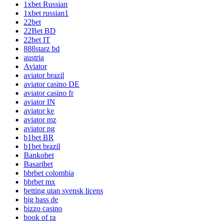
1xbet Russian
1xbet russian1
22bet
22Bet BD
22bet IT
888starz bd
austria
Aviator
aviator brazil
aviator casino DE
aviator casino fr
aviator IN
aviator ke
aviator mz
aviator ng
b1bet BR
b1bet brazil
Bankobet
Basaribet
bbrbet colombia
bbrbet mx
betting utan svensk licens
big bass de
bizzo casino
book of ra