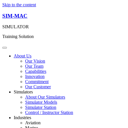
Skip to the content
SIM-MAC
SIMULATOR
Training Solution
About Us
Our Vision
Our Team
Capabilities
Innovation
Commitment
Our Customer
Simulators
About Our Simulators
Simulator Models
Simulator Station
Control / Instructor Station
Industries
Aviation
Marine