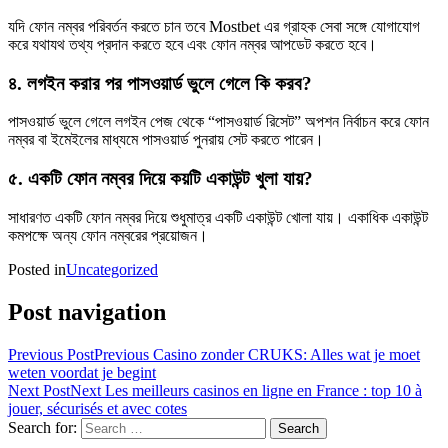
যদি ফোন নম্বর পরিবর্তন করতে চান তবে Mostbet এর গ্রাহক সেবা সঙ্গে যোগাযোগ
করে যথাযথ তথ্য প্রদান করতে হবে এবং ফোন নম্বর আপডেট করতে হবে।
৪. লগইন করার পর পাসওয়ার্ড ভুলে গেলে কি করব?
পাসওয়ার্ড ভুলে গেলে লগইন পেজ থেকে “পাসওয়ার্ড রিসেট” অপশন নির্বাচন করে ফোন
নম্বর বা ইমেইলের মাধ্যমে পাসওয়ার্ড পুনরায় সেট করতে পারেন।
৫. একটি ফোন নম্বর দিয়ে কয়টি একাউন্ট খুলা যায়?
সাধারণত একটি ফোন নম্বর দিয়ে শুধুমাত্র একটি একাউন্ট খোলা যায়। একাধিক একাউন্ট
কমপক্ষে অন্য ফোন নম্বরের প্রয়োজন।
Posted in
Uncategorized
Post navigation
Previous Post
Previous
Casino zonder CRUKS: Alles wat je moet
weten voordat je begint
Next Post
Next
Les meilleurs casinos en ligne en France : top 10 à
jouer, sécurisés et avec cotes
Search for: