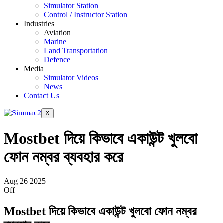
Simulator Station
Control / Instructor Station
Industries
Aviation
Marine
Land Transportation
Defence
Media
Simulator Videos
News
Contact Us
X
Mostbet দিয়ে কিভাবে একাউন্ট খুলবো
ফোন নম্বর ব্যবহার করে
Aug
26
2025
Off
Mostbet দিয়ে কিভাবে একাউন্ট খুলবো ফোন নম্বর