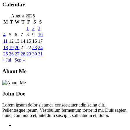
Calendar
August 2025
M
T
W
T
F
S
S
1
2
3
4
5
6
7
8
9
10
11
12
13
14
15
16
17
18
19
20
21
22
23
24
25
26
27
28
29
30
31
« Jul
Sep »
About Me
John Doe
Lorem ipsum dolor sit amet, consectetuer adipiscing elit.
Pellentesque ipsum. Vestibulum fermentum tortor id mi. Duis sapien
nunc, commodo et, interdum suscipit, sollicitudin et, dolor.