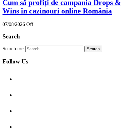
Cum să profiți de campania Drops &
Wins în cazinouri online România
07/08/2026
Off
Search
Search for:
Follow Us