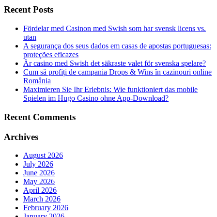
Recent Posts
Fördelar med Casinon med Swish som har svensk licens vs.
utan
A segurança dos seus dados em casas de apostas portuguesas:
proteções eficazes
Är casino med Swish det säkraste valet för svenska spelare?
Cum să profiți de campania Drops & Wins în cazinouri online
România
Maximieren Sie Ihr Erlebnis: Wie funktioniert das mobile
Spielen im Hugo Casino ohne App-Download?
Recent Comments
Archives
August 2026
July 2026
June 2026
May 2026
April 2026
March 2026
February 2026
January 2026