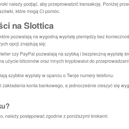
 kroki należy podjąć, aby przeprowadzić transakcję. Poniżej pr
azówki, które mogą Ci pomóc.
ci na Slottica
, które pozwalają na wygodną wypłatę pieniędzy bez koniecznoś
ch opcji znajdują się:
Neteller czy PayPal pozwalają na szybką i bezpieczną wypłatę ś
na użycie bitcoinów oraz innych kryptowalut do przeprowadzan
iają szybkie wypłaty w oparciu o Twoje numery telefonu.
i zakładania konta bankowego, a jednocześnie cieszyć się wy
ku?
go, należy postępować zgodnie z poniższymi krokami: