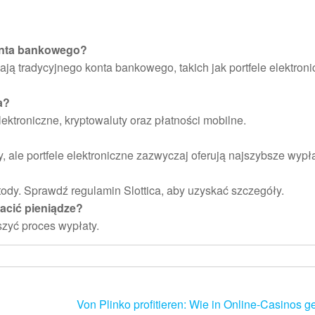
konta bankowego?
gają tradycyjnego konta bankowego, takich jak portfele elektron
a?
lektroniczne, kryptowaluty oraz płatności mobilne.
, ale portfele elektroniczne zazwyczaj oferują najszybsze wypła
tody. Sprawdź regulamin Slottica, aby uzyskać szczegóły.
acić pieniądze?
szyć proces wypłaty.
Von Plinko profitieren: Wie in Online-Casinos 