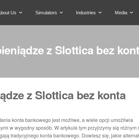
bout Us
Simulators
Industries
Media
ieniądze z Slottica bez k
ądze z Slottica bez konta
dania konta bankowego jest możliwe, a wiele opcji umożliwia
nymi w wygodny sposób. W artykule tym przyjrzymy się różny
agają tradycyjnego konta bankowego. Dowiesz się, jakie altern