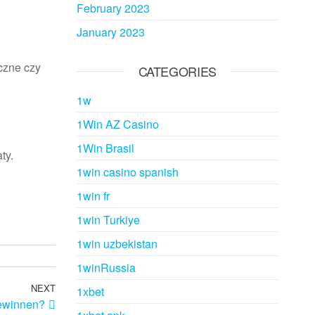
February 2023
January 2023
iczne czy
CATEGORIES
1w
1Win AZ Casino
1Win Brasil
ty.
1win casino spanish
1win fr
1win Turkiye
1win uzbekistan
1winRussia
NEXT
1xbet
gewinnen?