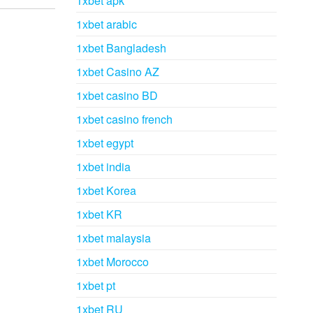
1xbet apk
1xbet arabic
1xbet Bangladesh
1xbet Casino AZ
1xbet casino BD
1xbet casino french
1xbet egypt
1xbet india
1xbet Korea
1xbet KR
1xbet malaysia
1xbet Morocco
1xbet pt
1xbet RU