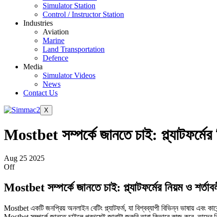
Simulator Station
Control / Instructor Station
Industries
Aviation
Marine
Land Transportation
Defence
Media
Simulator Videos
News
Contact Us
X
Mostbet সম্পর্কে জানতে চাই: প্ল্যাটফর্মের 
Aug
25
2025
Off
Mostbet সম্পর্কে জানতে চাই: প্ল্যাটফর্মের নিয়ম ও শর্তাব
Mostbet একটি জনপ্রিয় অনলাইন বেটিং প্ল্যাটফর্ম, যা বিশ্বব্যাপী বিভিন্ন ভাষায় এবং কারে
Mostbet সম্পর্কে জানতে চাইলে প্রথমেই জানাটা জরুরি তারা কিভাবে কাজ করে, তাদের নিয়ম