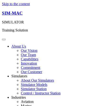
Skip to the content
SIM-MAC
SIMULATOR
Training Solution
About Us
Our Vision
Our Team
Capabilities
Innovation
Commitment
Our Customer
Simulators
About Our Simulators
Simulator Models
Simulator Station
Control / Instructor Station
Industries
Aviation
Marine