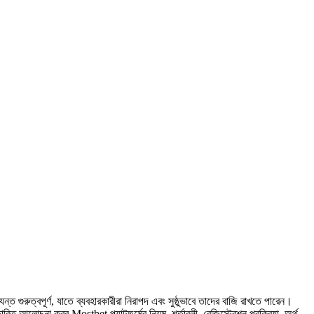
যন্ত গুরুত্বপূর্ণ, যাতে ব্যবহারকারীরা নিরাপদ এবং সুষ্ঠুভাবে তাদের বাজি রাখতে পারেন।
 আলোচনা করব Mostbet প্ল্যাটফর্মের নিয়ম, শর্তাবলী, রেজিস্ট্রেশন প্রক্রিয়া, অর্থ