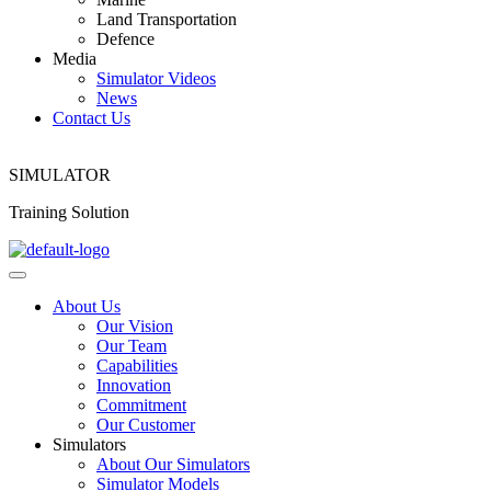
Land Transportation
Defence
Media
Simulator Videos
News
Contact Us
SIMULATOR
Training Solution
About Us
Our Vision
Our Team
Capabilities
Innovation
Commitment
Our Customer
Simulators
About Our Simulators
Simulator Models