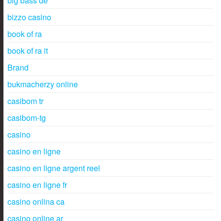
big bass de
bizzo casino
book of ra
book of ra it
Brand
bukmacherzy online
casibom tr
casibom-tg
casino
casino en ligne
casino en ligne argent reel
casino en ligne fr
casino onlina ca
casino online ar