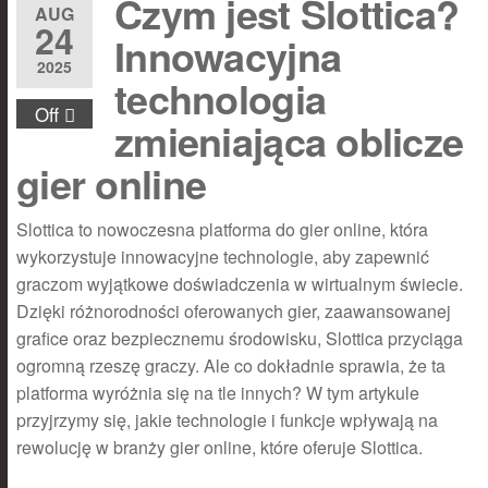
Czym jest Slottica?
AUG
24
Innowacyjna
2025
technologia
Off
zmieniająca oblicze
gier online
Slottica to nowoczesna platforma do gier online, która
wykorzystuje innowacyjne technologie, aby zapewnić
graczom wyjątkowe doświadczenia w wirtualnym świecie.
Dzięki różnorodności oferowanych gier, zaawansowanej
grafice oraz bezpiecznemu środowisku, Slottica przyciąga
ogromną rzeszę graczy. Ale co dokładnie sprawia, że ta
platforma wyróżnia się na tle innych? W tym artykule
przyjrzymy się, jakie technologie i funkcje wpływają na
rewolucję w branży gier online, które oferuje Slottica.