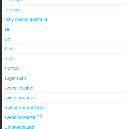
reviewer
ricky casino australia
se
slot
Slots
Slots`
slottica
sugar rush
svensk casino
sweet bonanza
Sweet Bonanza DE
sweet bonanza TR
Uncategorized