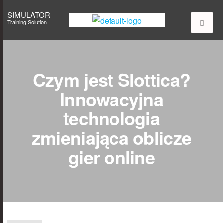
SIMULATOR
Training Solution
Czym jest Slottica?
Innowacyjna
technologia
zmieniająca oblicze
gier online