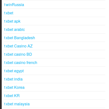
1winRussia
1xbet
1xbet apk
1xbet arabic
1xbet Bangladesh
1xbet Casino AZ
1xbet casino BD
1xbet casino french
1xbet egypt
1xbet india
1xbet Korea
1xbet KR
1xbet malaysia