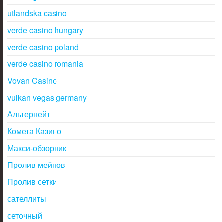
utlandska casino
verde casino hungary
verde casino poland
verde casino romania
Vovan Casino
vulkan vegas germany
Альтернейт
Комета Казино
Макси-обзорник
Пролив мейнов
Пролив сетки
сателлиты
сеточный