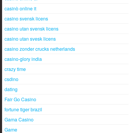
casinò online it
casino svensk licens
casino utan svensk licens
casino utan svesk licens
casino zonder crucks netherlands
casino-glory india
crazy time
csdino
dating
Fair Go Casino
fortune tiger brazil
Gama Casino
Game