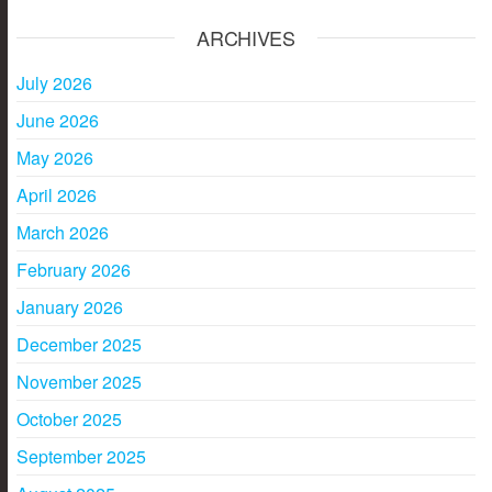
ARCHIVES
July 2026
June 2026
May 2026
April 2026
March 2026
February 2026
January 2026
December 2025
November 2025
October 2025
September 2025