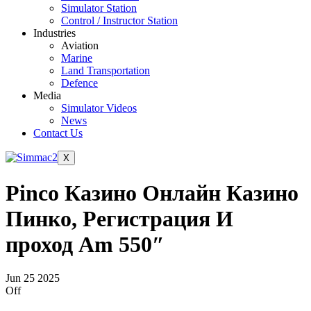
Simulator Station
Control / Instructor Station
Industries
Aviation
Marine
Land Transportation
Defence
Media
Simulator Videos
News
Contact Us
X
Pinco Казино Онлайн Казино
Пинко, Регистрация И
проход Am 550″
Jun
25
2025
Off