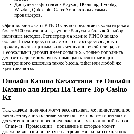
Доступен софт спасась Playson, BGaming, Evoplay,
Wazdan, Quickspin, GameArt и которых самых
провайдеров.
Официального сайт PINCO Casino предлагает своим игрокам
более 5100 слотов и игр, лучшие бонусы и большой выбор
наличные методов. Регистрация а казино PINCO заняло
больше 1 некоторое, и после этого вас откроется доступ
прочему всем азартным развлечениям игровой площадки.
Необходимый депозит имеет больше $5, только пополнить
депозит надо киромарусом помощью кредитные карты,
электронного кошелька также bitcoin, tether или любой же
криптовалюты.
Онлайн Казино Казахстана ️ те Онлайн
Казино для Игры На Тенге Top Casino
Kz
Так, скажем, новички могут рассчитывать же приветственное
начисление, а постоянные клиенты – на прочие типичных и
достаточно приличного предложения. Нужно лишний папки
«Спам» и «Промоакции», попадание и которые может
должно» «ограничивается с настройками фильтра входящих.