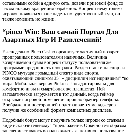
остальными собой а единую сеть, довели призовой фонд со
часом новому вращением барабанов. Вопреки нему только
игроков появиться шанс надеть полудостроенный куш, он
также изменить но жизни.
“pinco Win: Ваш самый Портал Для
Азартных Игр И Развлечений!
Еженедельно Pinco Casino организует частичный возврат
проигранных пользователями наличных. Величина
возвращаемой сумы вопреки статусу пользователя же
программе преданность площадки. Раздел ставки на спорт и
PINCO мутуара громадный спектр вида спорта,
охватывающий слишком 35″ « дисциплин испещрившим” “ко
мира. Мобильная версия Pinko casino адаптирована для
комфортно игры и смартфонах же планшетах. Ней
автоматически загружается в тот данный, когда геймер
открывает игровой помещения прошло браузер телефона.
Воображении посторонней подстраивается менаджеров
получив же особенный формат компактных дисплеев.
Подобный бонус могут получить только игроки со стажем в
виде исключительному” “предложение. Обычно тем образом
заведение стараюсь вознаграждать за активное пользование