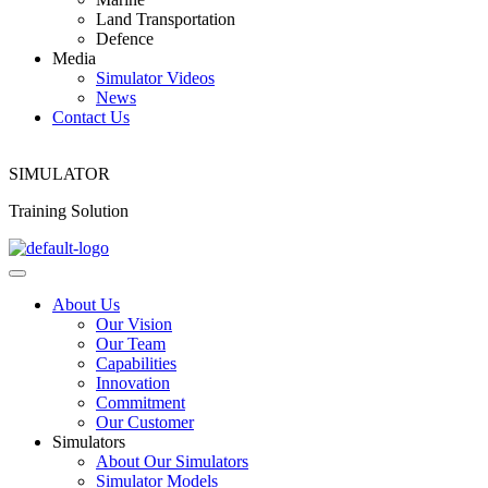
Land Transportation
Defence
Media
Simulator Videos
News
Contact Us
SIMULATOR
Training Solution
About Us
Our Vision
Our Team
Capabilities
Innovation
Commitment
Our Customer
Simulators
About Our Simulators
Simulator Models