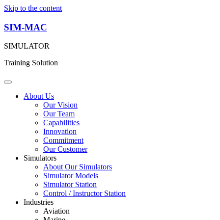
Skip to the content
SIM-MAC
SIMULATOR
Training Solution
About Us
Our Vision
Our Team
Capabilities
Innovation
Commitment
Our Customer
Simulators
About Our Simulators
Simulator Models
Simulator Station
Control / Instructor Station
Industries
Aviation
Marine