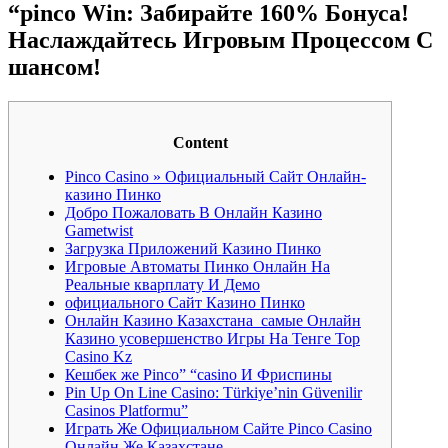
“pinco Win: Забирайте 160% Бонуса!
Наслаждайтесь Игровым Процессом С
шансом!
Content
Pinco Casino » Официальный Сайт Онлайн-
казино Пинко
Добро Пожаловать В Онлайн Казино
Gametwist
Загрузка Приложений Казино Пинко
Игровые Автоматы Пинко Онлайн На
Реальные кварплату И Демо
официального Сайт Казино Пинко
Онлайн Казино Казахстана ️ самые Онлайн
Казино усовершенство Игры На Тенге Top
Casino Kz
Кешбек же Pinco” “casino И Фриспины
Pin Up On Line Casino: Türkiye’nin Güvenilir
Casinos Platformu”
Играть Же Официальном Сайте Pinco Casino
Онлайн Же Казахстане