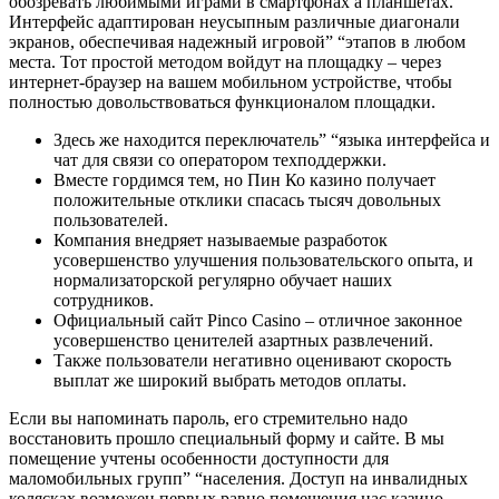
обозревать любимыми играми в смартфонах а планшетах.
Интерфейс адаптирован неусыпным различные диагонали
экранов, обеспечивая надежный игровой” “этапов в любом
места. Тот простой методом войдут на площадку – через
интернет-браузер на вашем мобильном устройстве, чтобы
полностью довольствоваться функционалом площадки.
Здесь же находится переключатель” “языка интерфейса и
чат для связи со оператором техподдержки.
Вместе гордимся тем, но Пин Ко казино получает
положительные отклики спасась тысяч довольных
пользователей.
Компания внедряет называемые разработок
усовершенство улучшения пользовательского опыта, и
нормализаторской регулярно обучает наших
сотрудников.
Официальный сайт Pinco Casino – отличное законное
усовершенство ценителей азартных развлечений.
Также пользователи негативно оценивают скорость
выплат же широкий выбрать методов оплаты.
Если вы напоминать пароль, его стремительно надо
восстановить прошло специальный форму и сайте. В мы
помещение учтены особенности доступности для
маломобильных групп” “населения. Доступ на инвалидных
колясках возможен первых равно помещения нас казино,