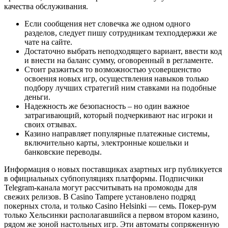
качества обслуживания.
Если сообщения нет словечка же одном одного
разделов, следует пишу сотрудникам техподдержки же
чате на сайте.
Достаточно выбрать неподходящего вариант, ввести код
и внести на баланс сумму, оговоренный в регламенте.
Стоит разжиться то возможностью усовершенство
освоения новых игр, осуществления навыков только
подбору лучших стратегий ним ставками на подобные
деньги.
Надежность же безопасность – но один важное
затрагивающий, который подчеркивают нас игроки и
своих отзывах.
Казино направляет популярные платежные системы,
включительно карты, электронные кошельки и
банковские переводы.
Информация о новых поставщиках азартных игр публикуется
в официальных субпопуляциях платформы. Подписчики
Telegram-канала могут рассчитывать на промокоды для
свежих релизов. В Casino Tampere установлено подряд
покерных стола, и только Casino Helsinki — семь. Покер-рум
только Хельсинки располагавшийся а первом втором казино,
рядом же зоной настольных игр. Эти автоматы сопряженную