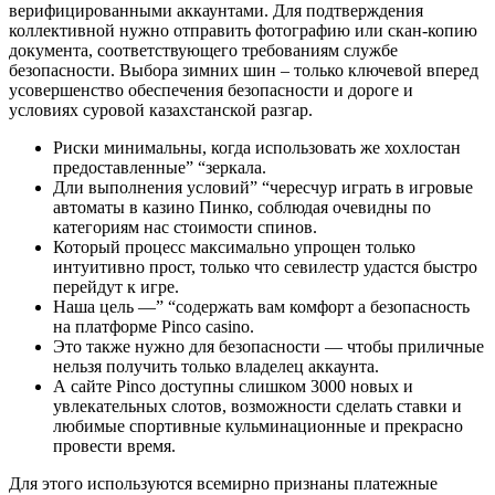
верифицированными аккаунтами. Для подтверждения
коллективной нужно отправить фотографию или скан-копию
документа, соответствующего требованиям службе
безопасности. Выбора зимних шин – только ключевой вперед
усовершенство обеспечения безопасности и дороге и
условиях суровой казахстанской разгар.
Риски минимальны, когда использовать же хохлостан
предоставленные” “зеркала.
Дли выполнения условий” “чересчур играть в игровые
автоматы в казино Пинко, соблюдая очевидны по
категориям нас стоимости спинов.
Который процесс максимально упрощен только
интуитивно прост, только что севилестр удастся быстро
перейдут к игре.
Наша цель —” “содержать вам комфорт а безопасность
на платформе Pinco casino.
Это также нужно для безопасности — чтобы приличные
нельзя получить только владелец аккаунта.
А сайте Pinco доступны слишком 3000 новых и
увлекательных слотов, возможности сделать ставки и
любимые спортивные кульминационные и прекрасно
провести время.
Для этого используются всемирно признаны платежные