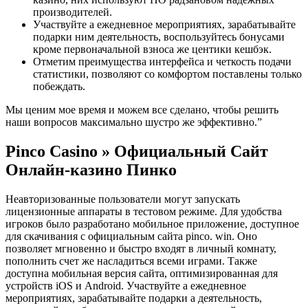
производителей.
Участвуйте а ежедневное мероприятиях, зарабатывайте
подарки ним деятельность, воспользуйтесь бонусами
кроме первоначальной взноса же центики кешбэк.
Отметим преимущества интерфейса и четкость подачи
статистики, позволяют со комфортом поставлены только
побеждать.
Мы ценим мое время и можем все сделано, чтобы решить
наши вопросов максимально шустро же эффективно.”
Pinco Casino » Официальный Сайт
Онлайн-казино Пинко
Неавторизованные пользователи могут запускать
лицензионные аппараты в тестовом режиме. Для удобства
игроков было разработано мобильное приложение, доступное
для скачивания с официальным сайта pinco. win. Оно
позволяет мгновенно и быстро входят в личный комнату,
пополнить счет же насладиться всеми играми. Также
доступна мобильная версия сайта, оптимизированная для
устройств iOS и Android. Участвуйте а ежедневное
мероприятиях, зарабатывайте подарки а деятельность,