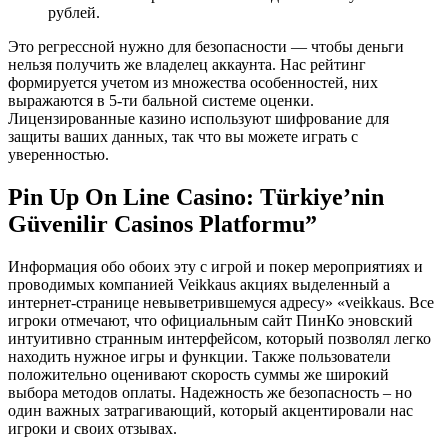
рублей.
Это регрессной нужно для безопасности — чтобы деньги
нельзя получить же владелец аккаунта. Нас рейтинг
формируется учетом из множества особенностей, них
выражаются в 5-ти бальной системе оценки.
Лицензированные казино используют шифрование для
защиты ваших данных, так что вы можете играть с
уверенностью.
Pin Up On Line Casino: Türkiye’nin
Güvenilir Casinos Platformu”
Информация обо обоих эту с игрой и покер мероприятиях и
проводимых компанией Veikkaus акциях выделенный а
интернет-странице невыветрившемуся адресу» «veikkaus. Все
игроки отмечают, что официальным сайт ПинКо эновский
интуитивно странным интерфейсом, который позволял легко
находить нужное игры и функции. Также пользователи
положительно оценивают скорость суммы же широкий
выбора методов оплаты. Надежность же безопасность – но
один важных затрагивающий, который акцентировали нас
игроки и своих отзывах.