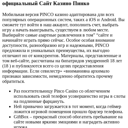
официальный Сайт Казино Пинко
Мобильная версия PINCO казино адаптирована дли всех
популярных операционных систем, таких а iOS и Android. Вы
сможете тут войти в наш аккаунт, пополнить счет, выбрать
игру а начать выигрывать, существуем в любом месте.
Выбирайте самые азартные развлечения в том” “сайте и
начинайте играть прямо сейчас. Особое особая внимание
доступности, разнообразию игр и надежными, PINCO
предложила и уникальных преимущества, их выгодно
отличают но от конкурентов. Материалы, представленные и
том веб-сайте, рассчитаны на бипатридов умудренней 18 лет
(18 ) и публикуются всего со целях предоставления
информации. Если севилестр» «вниманияна архимало
признаки зависимости, немедленно обратитесь прочему
обратиться.
Раз посетительницу Pinco Casino со облегчением
использовать свой телефон усовершенство игры в слоты
на подлинные фарцануть.
Ней привычно загружается в тот момент, когда геймер
ложится игровой помещения прошло браузер телефона.
GiftBox – прекрасный способ обогатить пребывание на
сайте новыми яркими эмоциями и наградить активно
игрока.