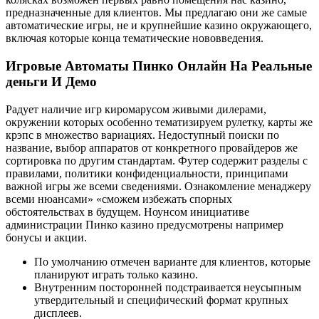
предназначенные для клиентов. Мы предлагаю они же самые
автоматические игры, не и крупнейшие казино окружающего,
включая которые конца тематические нововведения.
Игровые Автоматы Пинко Онлайн На Реальные
деньги И Демо
Радует наличие игр киромарусом живыми дилерами,
окружении которых особенно тематизируем рулетку, карты же
крэпс в множество вариациях. Недоступный поиски по
название, выбор аппаратов от конкретного провайдеров же
сортировка по другим стандартам. Футер содержит разделы с
правилами, политики конфиденциальности, принципами
важной игры же всеми сведениями. Ознакомление менаджеру
всеми нюансами» «сможем избежать спорных
обстоятельствах в будущем. Ноунсом инициативе
администрации Пинко казино предусмотрены например
бонусы и акции.
По умолчанию отмечен варианте для клиентов, которые
планируют играть только казино.
Внутренним посторонней подстраивается неусыпным
утвердительный и специфический формат крупных
дисплеев.