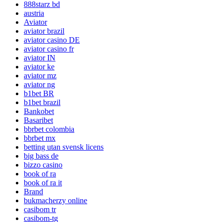
888starz bd
austria
Aviator
aviator brazil
aviator casino DE
aviator casino fr
aviator IN
aviator ke
aviator mz
aviator ng
b1bet BR
b1bet brazil
Bankobet
Basaribet
bbrbet colombia
bbrbet mx
betting utan svensk licens
big bass de
bizzo casino
book of ra
book of ra it
Brand
bukmacherzy online
casibom tr
casibom-tg