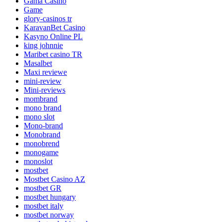
Gama Casino
Game
glory-casinos tr
KaravanBet Casino
Kasyno Online PL
king johnnie
Maribet casino TR
Masalbet
Maxi reviewe
mini-review
Mini-reviews
mombrand
mono brand
mono slot
Mono-brand
Monobrand
monobrend
monogame
monoslot
mostbet
Mostbet Casino AZ
mostbet GR
mostbet hungary
mostbet italy
mostbet norway