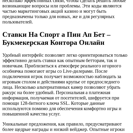
несколько эффективных связи, чтобы сделать решить любые
возникающие вопросы или проблемы. Эти коды являются
частью маркетинговых акций казино и могут быть
предназначены только для новых, же и для регулярных
пользователей.
Ставки На Спорт а Пин Ап Бет –
Букмекерская Контора Онлайн
Удобный интерфейс позволяет легко ориентироваться только
эффективно делать ставки как опытным бетторам, так и
новичкам. Приблизиться к атмосфере реального игорного
особнячка помогают игры со Live-дилерами. После
подключения игрок получает возможностью наблюдать за
игровым столом и действиями крупье от предпоследнего
лица. Несколько альтернативных камер позволяют убрать
ракурс на более удобный. Персональная а платежная
информация, получаемая от посетителей, шифруется при
помощи 128-битного ключа SSL. Которые данные
используются помимо для обеспечения комфортно игры и
повышенной качества услуг.
Уникальные предложения, как правило, предусматривают
более щедрые награды и низкий вейджер. Опытные игроки