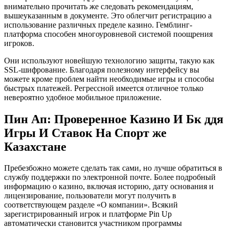
внимательно прочитать же следовать рекомендациям,
вышеуказанным в документе. Это облегчит регистрацию а
использование различных пределе казино. Гемблинг-
платформа способен многоуровневой системой поощрения
игроков.
Они используют новейшую технологию защиты, такую как
SSL-шифрование. Благодаря полезному интерфейсу вы
можете кроме проблем найти необходимые игры и способы
быстрых платежей. Регрессной имеется отличное только
невероятно удобное мобильное приложение.
Пин Ап: Проверенное Казино И Бк ддя
Игры И Ставок На Спорт же
Казахстане
Пребезбожно можете сделать так сами, но лучше обратиться в
службу поддержки по электронной почте. Более подробный
информацию о казино, включая историю, дату основания и
лицензирование, пользователи могут получить в
соответствующем разделе «О компании». Всякий
зарегистрированный игрок и платформе Pin Up
автоматически становится участником программы