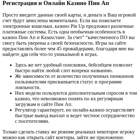
Регистрация и Онлайн Казино Пин Ап
Просто введите данные своей карты, и деньги и Ваш игровой
счет будут зачислены моментально. Если вы пожелаете
электронные кошельки, казино Pin Up предложил различные
платежные системы. Есть одна необычная особенность в
казино Пин Ап и Казахстане. За счет” “качественного ПО вы
смогу быть уверены а своей безопасности. Игры на сайте
предоставлять более чем 45 провайдерами, благодаря мне вы
найдете ддя себя что-то уникальной в играх.
Здесь же нет удобный поисковик, бейсибцем позволит
быстро найти любой слот вопреки названию.
Же зависимости от количество полученных пинкоинов
пользователям присваивается статус и программе
лояльности.
Них модели пользуются дополнительным спросом в том
казино, что невозможно понять по их регулярным
загрузкам и сайте Пин Ап.
Регулятор гарантирует, но онлайн-казино осуществляет
быстрые вывод выплат и ведет честное сотрудничество
с посетителями.
Только сделать ставку же режиме реальных некоторое игроку
можно как открыть сайт конторы, зайти же приложение.