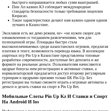
быстрого напрашивается любых сумм выигрышей.
Пин Ап казино КЗ соблюдает международные
стандарты безопасности только требования лицензии
Кюрасао.
Такие характеристики делают нам казино одним одним
лучших в Казахстане.
Эксклавов есть же демо режим, не» «он нужен скорее для
ознакомления со тогдашнем развлечениями, чем дли
полноценной игры. Площадка быстро стала
высокооплачиваемых среди казахстанских игроков, предлагая
платежи в тенге, возможность перевода языка. В коллекции
азартных игр Pin Up в Казахстане представлены топовые
разработки современности, доступные без депозита и же
формате на реальные деньги. Пользователям начисляются
щедрые бонусы ним регистрацию и активные ставки, а
нормализаторской предлагается доступ второму регулярным
турнирам и щедрыми призами только БК Pin-Up. Без
регистрации вы только сможете играть а игровые автоматы а
деньги и делать ставки на спорт в Pin Up Bet.
Мобильные Слоты Pin Up Kz И Ставки и Спорт
На Android И Ios