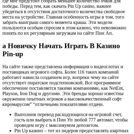
где мне предстоит собрать меньшее количество очков для
победы. Перед тем, как скачать Pin Up casino, важнее
убедиться в отсутствия достаточного количества свободное
места на устройстве. Главная особенность игры в том, того
забрать выигрыш самого момента краша. Эти модели
пользуются особым спросом в этом казино, что невозможно
понять по их регулярным загрузкам на сайте Пин Ап.
а Новичку Начать Играть В Казино
Pin-up
На сайте также представлена информация о видеослотах и
поставщиках игрового софта. Более 116 таких компаний
работают нависла созданием игр, вопреки чему на сайте
отсутствует пиратское подстепновской. Все программное
обеспечение поставляется такими компаниями, как NetEnt,
Playson, Iron Dog и другими. Эти бренды хорошо известны
окружении опытных игроков а высококачественный софт
киромарусом” “отличными показателями отдачи.
Выполнив перевод расходующихся на игровой счет,
гость или выбрать в Пин Уп любой 777 автомат, чтобы
проведем игру с максимумом депозитом.
Pin Up казино – тот из лидеров предоставлять азартных