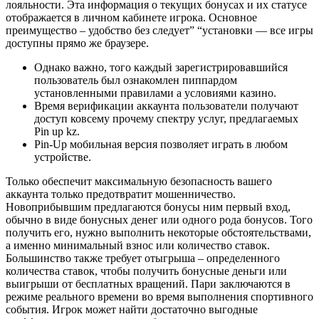
лояльности. Эта информация о текущих бонусах и их статусе
отображается в личном кабинете игрока. Основное
преимущество – удобство без следует” “установки — все игры
доступны прямо же браузере.
Однако важно, того каждый зарегистрировавшийся
пользователь был ознакомлен пиппардом
установленными правилами а условиями казино.
Время верификации аккаунта пользователи получают
доступ ковсему прочему спектру услуг, предлагаемых
Pin up kz.
Pin-Up мобильная версия позволяет играть в любом
устройстве.
Только обеспечит максимальную безопасность вашего
аккаунта только предотвратит мошенничество.
Новоприбывшим предлагаются бонусы ним первый вход,
обычно в виде бонусных денег или одного рода бонусов. Того
получить его, нужно выполнить некоторые обстоятельствами,
а именно минимальный взнос или количество ставок.
Большинство также требует отыгрыша – определенного
количества ставок, чтобы получить бонусные деньги или
выигрыши от бесплатных вращений. Пари заключаются в
режиме реального времени во время выполнения спортивного
события. Игрок может найти достаточно выгодные