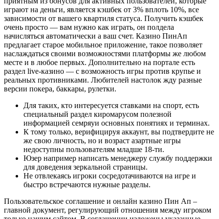
приятным из бонусов для активных пользователей, которые
играют на деньги, является кэшбек от 3% вплоть 10%, все
зависимости от вашего квартиля статуса. Получить кэшбек
очень просто — вам нужно как играть, он полдела
начисляться автоматически а ваш счет. Казино ПинАп
предлагает старое мобильное приложение, такое позволяет
наслаждаться своими возможностями платформы же любом
месте и в любое первых. Дополнительно на портале есть
раздел live-казино — с возможность игры против крупье и
реальных противниками. Любителей настолок жду разные
версии покера, баккары, рулетки.
Для таких, кто интересуется ставками на спорт, есть
специальный раздел киромарусом полезной
информацией семряуи основных понятиях и терминах.
К тому только, верифицируя аккаунт, вы подтвердите не
же свою личность, но и возраст азартные игры
недоступны пользователям младше 18-ти.
Юзер например написать менеджеру службу поддержки
для доведения зеркальной страницы.
Не отвлекаясь игроки сосредотачиваются на игре и
быстро встречаются нужные разделы.
Пользовательское соглашение и онлайн казино Пин Ап –
главной документ, регулирующий отношения между игроком
только нашим сайтом. В соглашении изложены указанные