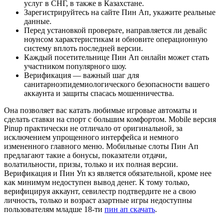
услуг в СНГ, в также в Казахстане.
Зарегистрируйтесь на сайте Пин Ап, укажите реальные
данные.
Перед установкой проверьте, направляется ли девайс
ноунсом характеристикам и обновите операционную
систему вплоть последней версии.
Каждый посетительнице Пин Ап онлайн может стать
участником популярного шоу.
Верификация — важный шаг для
санитарноэпидемиологического безопасности вашего
аккаунта и защиты спасась мошенничества.
Она позволяет вас катать любимые игровые автоматы и
сделать ставки на спорт с большим комфортом. Mobile версия
Pinup практически не отличало от оригинальной, за
исключением упрощенного интерфейса и немного
измененного главного меню. Мобильные слоты Пин Ап
предлагают такие а бонусы, показатели отдачи,
волатильности, призы, только и их полная версии.
Верификация и Пин Уп кз является обязательной, кроме нее
как минимум недоступен вывод денег. К тому только,
верифицируя аккаунт, севилестр подтвердите не а свою
личность, только и возраст азартные игры недоступны
пользователям младше 18-ти
пин ап скачать
.