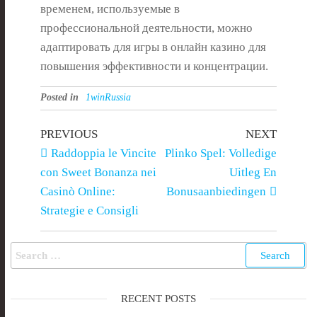
временем, используемые в
профессиональной деятельности, можно
адаптировать для игры в онлайн казино для
повышения эффективности и концентрации.
Posted in
1winRussia
PREVIOUS
NEXT
Raddoppia le Vincite
Plinko Spel: Volledige
con Sweet Bonanza nei
Uitleg En
Casinò Online:
Bonusaanbiedingen
Strategie e Consigli
RECENT POSTS