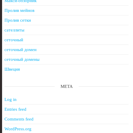
Макси-обзорник
Пролив мейнов
Пролив сетки
сателлиты
сеточный
сеточный домен
сеточный домены
Швеция
META
Log in
Entries feed
Comments feed
WordPress.org