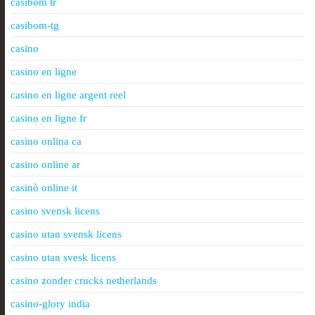
casibom tr
casibom-tg
casino
casino en ligne
casino en ligne argent reel
casino en ligne fr
casino onlina ca
casino online ar
casinò online it
casino svensk licens
casino utan svensk licens
casino utan svesk licens
casino zonder crucks netherlands
casino-glory india