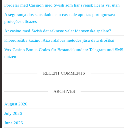
Fördelar med Casinon med Swish som har svensk licens vs. utan
A segurança dos seus dados em casas de apostas portuguesas:
proteções eficazes
Är casino med Swish det säkraste valet för svenska spelare?
Kiberdrošība kazino: Aizsardzības metodes jūsu datu drošībai
Vox Casino Bonus-Codes für Bestandskunden: Telegram und SMS
nutzen
RECENT COMMENTS
ARCHIVES
August 2026
July 2026
June 2026