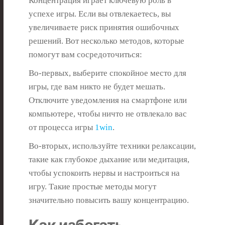
Концентрация играет ключевую роль в
успехе игры. Если вы отвлекаетесь, вы
увеличиваете риск принятия ошибочных
решений. Вот несколько методов, которые
помогут вам сосредоточиться:
Во-первых, выберите спокойное место для
игры, где вам никто не будет мешать.
Отключите уведомления на смартфоне или
компьютере, чтобы ничто не отвлекало вас
от процесса игры
1win
.
Во-вторых, используйте техники релаксации,
такие как глубокое дыхание или медитация,
чтобы успокоить нервы и настроиться на
игру. Такие простые методы могут
значительно повысить вашу концентрацию.