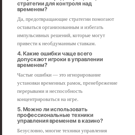
стратегии для контроля над
временем?
Да, предотвращающие стратегии помогают
оставаться организованным и избегать
импульсивных решений, которые могут
привести к необдуманным ставкам.
4. Какие ошибки чаще всего
допускают игроки в управлении
временем?
Частые ошибки — это игнорирование
установки временных рамок, пренебрежение
перерывами и неспособность
концентрироваться на игре.
5. Можно ли использовать
профессиональные техники
управления временем в казино?
Безусловно, многие техники управления