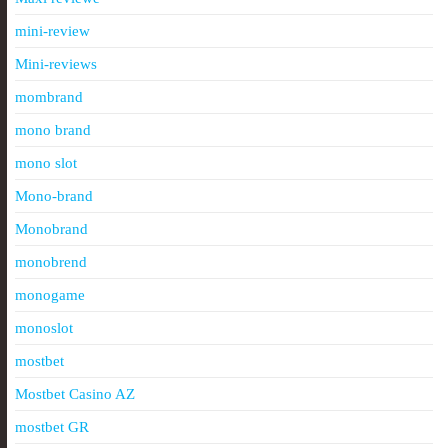
mini-review
Mini-reviews
mombrand
mono brand
mono slot
Mono-brand
Monobrand
monobrend
monogame
monoslot
mostbet
Mostbet Casino AZ
mostbet GR