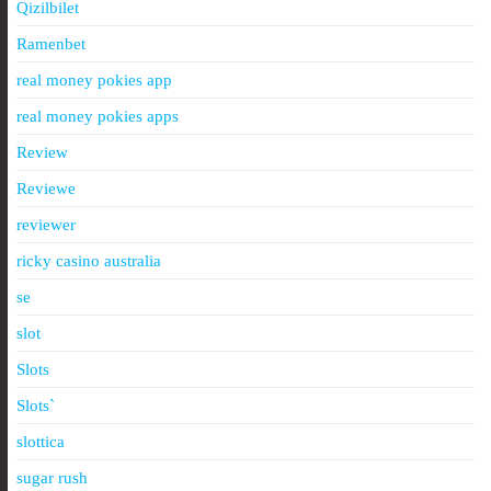
Qizilbilet
Ramenbet
real money pokies app
real money pokies apps
Review
Reviewe
reviewer
ricky casino australia
se
slot
Slots
Slots`
slottica
sugar rush