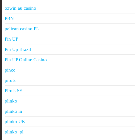
ozwin au casino
PBN
pelican casino PL
Pin UP
Pin Up Brazil
Pin UP Online Casino
pinco
pirots
Pirots SE
plinko
plinko in
plinko UK
plinko_pl