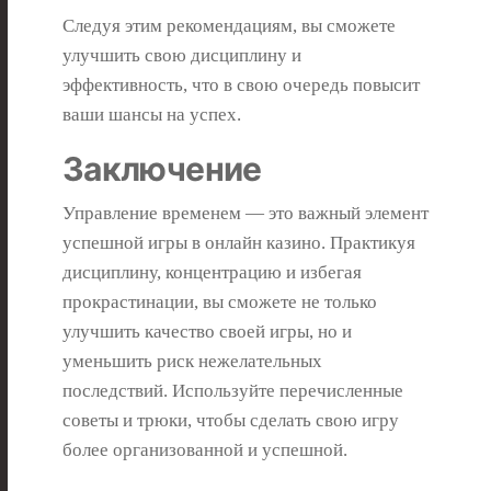
Следуя этим рекомендациям, вы сможете
улучшить свою дисциплину и
эффективность, что в свою очередь повысит
ваши шансы на успех.
Заключение
Управление временем — это важный элемент
успешной игры в онлайн казино. Практикуя
дисциплину, концентрацию и избегая
прокрастинации, вы сможете не только
улучшить качество своей игры, но и
уменьшить риск нежелательных
последствий. Используйте перечисленные
советы и трюки, чтобы сделать свою игру
более организованной и успешной.