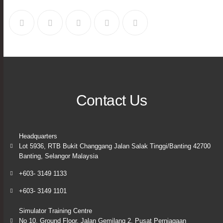
Contact Us
Headquarters
Lot 5936, RTB Bukit Changgang Jalan Salak Tinggi/Banting 42700
Banting, Selangor Malaysia
+603- 3149 1133
+603- 3149 1101
Simulator Training Centre
No 10, Ground Floor, Jalan Gemilang 2, Pusat Perniagaan