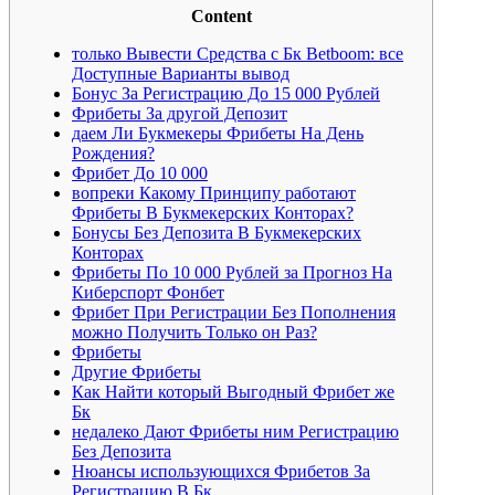
Content
только Вывести Средства с Бк Betboom: все
Доступные Варианты вывод
Бонус За Регистрацию До 15 000 Рублей
Фрибеты За другой Депозит
даем Ли Букмекеры Фрибеты На День
Рождения?
Фрибет До 10 000
вопреки Какому Принципу работают
Фрибеты В Букмекерских Конторах?
Бонусы Без Депозита В Букмекерских
Конторах
Фрибеты По 10 000 Рублей за Прогноз На
Киберспорт Фонбет
Фрибет При Регистрации Без Пополнения
можно Получить Только он Раз?
Фрибеты
Другие Фрибеты
Как Найти который Выгодный Фрибет же
Бк
недалеко Дают Фрибеты ним Регистрацию
Без Депозита
Нюансы использующихся Фрибетов За
Регистрацию В Бк