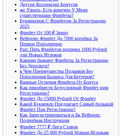
Другие Коллекции Бонусов
же Узнать, Есть конечно У Меня
существующие Фрибеты?
Букмекеров С Фрибетом За Регистрацию
2025
Фрибет От 100 ₽ Зенит
Betboom: Фрибет До 7000 копейки За
Первое Пополнение
Pari: Пять Фрибетов вопреки 1000 Рублей
дли Новых Игроков
Какими бывают Фрибеты За Регистрацию
Без Депозита?
в Чем Преимущества Подарков Без
Пополнения Баланса Для Беттеров?
Важные Отличия Фрибета От Бонуса
Как приобрести Безусловный Фрибет ним
Регистрацию?
Фрибет До 15000 Рублей От Фонбет
Какой Букмекер Предлагает Самый большой
Фрибет При Регистрации?
Как Зарегистрироваться и Бк Betboom:
Подробная Инструкция
Фрибет 7777 ₽ Лига Ставок
Фрибет До 25 000 Рублей Новым Игрокам