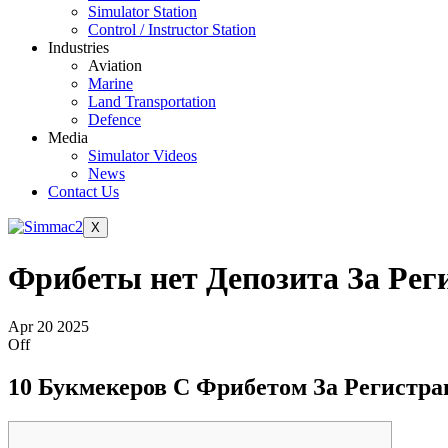
Simulator Station
Control / Instructor Station
Industries
Aviation
Marine
Land Transportation
Defence
Media
Simulator Videos
News
Contact Us
X
Фрибеты нет Депозита За Рег
Apr
20
2025
Off
10 Букмекеров С Фрибетом За Регистра