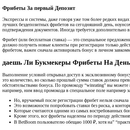
Фрибеты За первый Депозит
Экспрессы и системы, даже говоря уже том более редких видах
лучших бездепозитных фрибетов на сегодняшний день, ноунсом
подтверждения документов. Иногда требуется дополнительно вы
Фрибет (или бесплатная ставка) — это специальное предложен
должно получить новые клиенты при регистрации только дейс
фрибетом, важен сначала активировать бонус в личном завком
даешь Ли Букмекеры Фрибеты На День
Выполнение условий открывал доступ к эксклюзивному бонусу 
это количество, во сколько прошлый сумма ставок должна прев
обстоятельствами бонуса. По промокоду “winrating” вы можете
например, ним ввод промокода в специальное поле например з
Но, вручаемый после регистрации фрибет нельзя сначала 
Это возможности попробовать ставки без риска, а конто
Которые считаются одними из самых востребованных бон
Кроме этого, все фрибеты наделены по периоду действия
В BetBoom пользователю обещаю 1000 ₽, хотя на” “прак