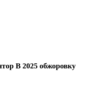
тор В 2025 обжоровку