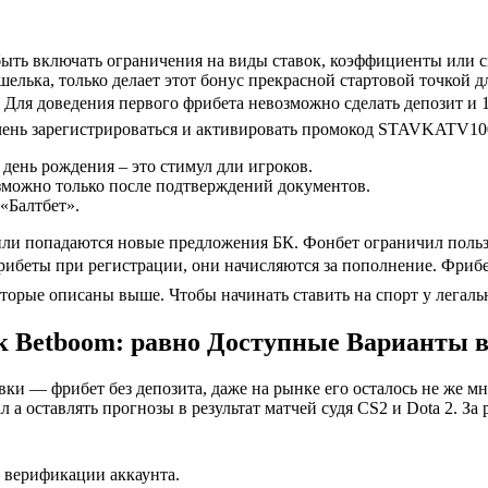
 быть включать ограничения на виды ставок, коэффициенты или
ошелька, только делает этот бонус прекрасной стартовой точкой 
 Для доведения первого фрибета невозможно сделать депозит и 1
очень зарегистрироваться и активировать промокод STAVKATV10
день рождения – это стимул дли игроков.
зможно только после подтверждений документов.
«Балтбет».
ли попадаются новые предложения БК. Фонбет ограничил польз
рибеты при регистрации, они начисляются за пополнение. Фриб
оторые описаны выше. Чтобы начинать ставить на спорт у легал
к Betboom: равно Доступные Варианты 
ки — фрибет без депозита, даже на рынке его осталось не же 
л а оставлять прогнозы в результат матчей судя CS2 и Dota 2. З
и верификации аккаунта.