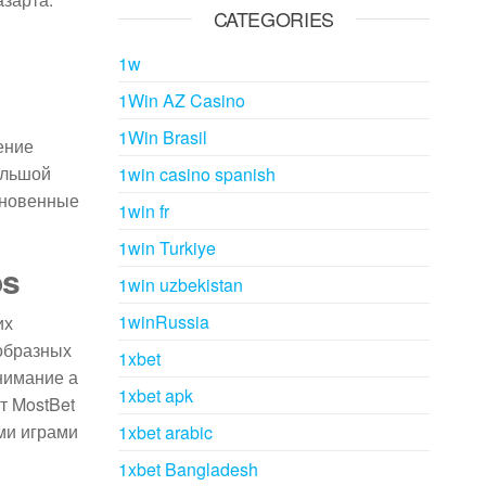
CATEGORIES
1w
1Win AZ Casino
1Win Brasil
ение
ольшой
1win casino spanish
гновенные
1win fr
1win Turkiye
os
1win uzbekistan
1winRussia
их
образных
1xbet
нимание а
1xbet apk
т MostBet
ми играми
1xbet arabic
1xbet Bangladesh