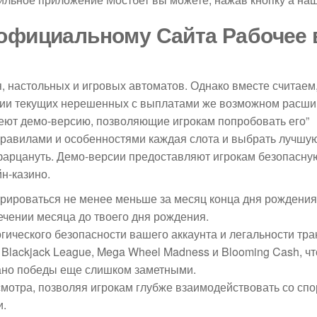
 официальному Сайта Рабочее 
, настольных и игровых автоматов. Однако вместе считаем,
ении текущих нерешенных с выплатами же возможном расш
меют демо-версию, позволяющие игрокам попробовать его”
равилами и особенностями каждая слота и выбрать лучшую
 фарцануть. Демо-версии предоставляют игрокам безопасну
н-казино.
трироваться не менее меньше за месяц конца дня рождения
ечении месяца до твоего дня рождения.
ческого безопасности вашего аккаунта и легальности тра
к Blackjack League, Mega Wheel Madness и Blooming Cash, ч
лано победы еще слишком заметными.
мотра, позволяя игрокам глубже взаимодействовать со спо
и.