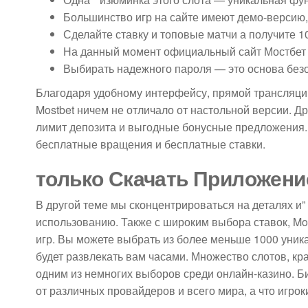
Большинство игр на сайте имеют демо-версию,
Сделайте ставку и топовые матчи а получите 1
На данный момент официальный сайт Мостбет с
Выбирать надежного пароля — это основа безо
Благодаря удобному интерфейсу, прямой трансляци
Mostbet ничем не отличало от настольной версии. 
лимит депозита и выгодные бонусные предложения.
бесплатные вращения и бесплатные ставки.
только Скачать Приложение
В другой теме мы сконцентрироваться на деталях и”
использованию. Также с широким выбора ставок, M
игр. Вы можете выбрать из более меньше 1000 уника
будет развлекать вам часами. Множество слотов, кр
одним из немногих выборов среди онлайн-казино. 
от различных провайдеров и всего мира, а что игрок