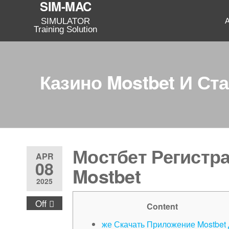
SIM-MAC
A
SIMULATOR
Training Solution
Казино Mostbet И Ст
Мостбет Регистра
APR
08
Mostbet
2025
Off
Content
же Скачать Приложение Mostbet