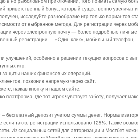
едю в но рыболовном приключении, того поймать самую бо
щий приветственный бонус, который существенно увеличат и
 получен, исследуйте разнообразие игр только вариантов ст
висимости от выбранное метода. Для регистрации через мо
рации через электронную почту — более подробные личные
твенный регистрации — «Один клик», мобильный телефон,
 дли улучшений, особенно в решении текущих вопросов с вы
тупных игр.
я защиты наших финансовых операций.
клиентов, позвонив напрямую через сайт.
ете, нажав кнопку и нашем сайте.
ко платформа, где тот игрок чувствует заботу, получает ма
 – бесплатный депозит учетом суммы денег. Нормализатор
е если также регистрации использовано 125%. Также возм
сети. Из социальных сетей для авторизации и Мостбет можн
обильное приложение Мостбет вы можете, нажав кнопку а на