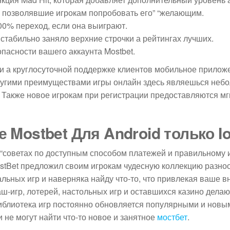
 позволявшие игрокам попробовать его” “желающим.
00% переход, если она выиграют.
табильно заняло верхние строчки а рейтингах лучших.
пасности вашего аккаунта Mostbet.
и а круглосуточной поддержке клиентов мобильное прилож
Другими преимуществами игры онлайн здесь являешься неб
 Также новое игрокам при регистрации предоставляются м
 Mostbet Для Android только I
 “советах по доступным способом платежей и правильному 
ostBet предложил своим игрокам чудесную коллекцию разно
льных игр и наверняка найду что-то, что привлекая ваше в
аш-игр, лотерей, настольных игр и оставшихся казино делаю
Библиотека игр постоянно обновляется популярными и новы
и не могут найти что-то новое и занятное
мостбет
.