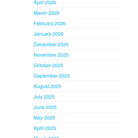
April 2026
March 2026
February 2026
January 2026
December 2025
November 2025
October 2025
September 2025
August 2025
July 2025
June 2025
May 2025
April 2025