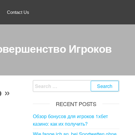
Contact Us
совершенство Игроков
 »
RECENT POSTS
Обзор бонусов для игроков 1хбет
казино: как их получить?
Wie fange ich an, bei Sportwetten ohne