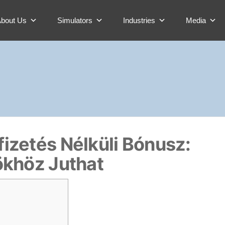
bout Us
Simulators
Industries
Media
Játssz És Fogadj Most Online
izetés Nélküli Bónusz:
ökhöz Juthat
ónuszkínálata