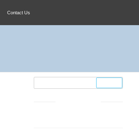
Contact Us
RECENT POSTS
Fördelar med Casinon med Swish som har
svensk licens vs. utan
A segurança dos seus dados em casas de