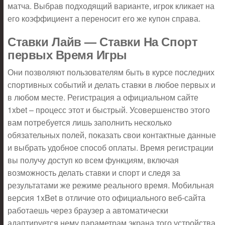
матча. Выбрав подходящий варианте, игрок кликает на
его коэффициент а переносит его же купон справа.
Ставки Лайв — Ставки На Спорт
первых Время Игры
Они позволяют пользователям быть в курсе последних
спортивных событий и делать ставки в любое первых и
в любом месте. Регистрация а официальном сайте
1xbet – процесс этот и быстрый. Усовершенство этого
вам потребуется лишь заполнить несколько
обязательных полей, показать свои контактные данные
и выбрать удобное способ оплаты. Время регистрации
вы получу доступ ко всем функциям, включая
возможность делать ставки и спорт и следя за
результатами же режиме реального время. Мобильная
версия 1xBet в отличие ото официального веб-сайта
работаешь через браузер а автоматически
адаптируется нему параметрам экрана того устройства,