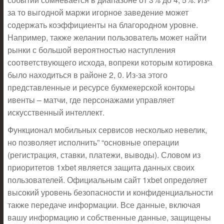
за то выгодной маржи игорное заведение может
содержать коэффициенты на благородном уровне.
Например, также желании пользователь может найти
рынки с большой вероятностью наступления
соответствующего исхода, вопреки которым котировка
было находиться в районе 2, 0. Из-за этого
представленные и ресурсе букмекерской конторы
ивенты – матчи, где персонажами управляет
искусственный интеллект.
Функционал мобильных сервисов несколько невелик,
но позволяет исполнить” “основные операции
(регистрация, ставки, платежи, выводы). Словом из
приоритетов 1xbet является защита данных своих
пользователей. Официальным сайт 1xbet определяет
высокий уровень безопасности и конфиденциальности
также передаче информации. Все данные, включая
вашу информацию и собственные данные, защищены