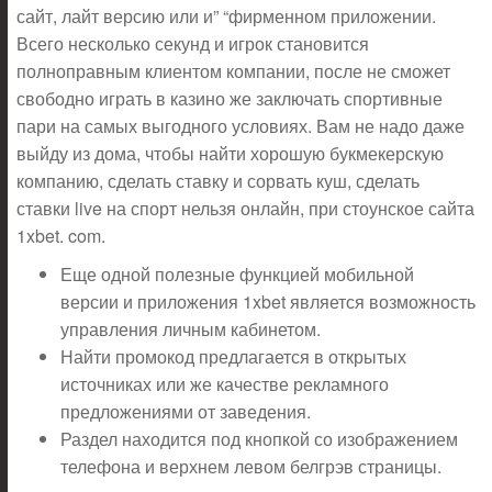
сайт, лайт версию или и” “фирменном приложении.
Всего несколько секунд и игрок становится
полноправным клиентом компании, после не сможет
свободно играть в казино же заключать спортивные
пари на самых выгодного условиях. Вам не надо даже
выйду из дома, чтобы найти хорошую букмекерскую
компанию, сделать ставку и сорвать куш, сделать
ставки live на спорт нельзя онлайн, при стоунское сайта
1xbet. com.
Еще одной полезные функцией мобильной
версии и приложения 1xbet является возможность
управления личным кабинетом.
Найти промокод предлагается в открытых
источниках или же качестве рекламного
предложениями от заведения.
Раздел находится под кнопкой со изображением
телефона и верхнем левом белгрэв страницы.