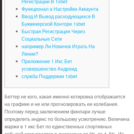
Регистрации В 1хбет
Функционал а Настройки Аккаунта
Ввод И Вывод расходующихся В
Букмекерской Конторе 1xbet
Быстрая Регистрация Через
Социальные Сети
например Ли Новичок Играть На
Линии?
Приложение 1 Икс Бет
усовершенство Андроид
служба Поддержки 1xbet
Беттер не кого, какая именно котировка отображается
на графике и не или прогнозировать ее колебания.
Поэтому перед заключением финпари лучше
определить индекс по большому усмотрению. Величина
маржи в 1 икс Бет по единственных спортивных
событий сомневается в диапазоне от 3% до 4, 5%. Из-