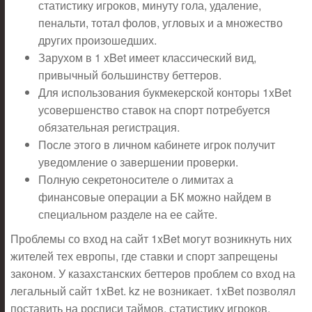
статистику игроков, минуту гола, удаление,
пенальти, тотал фолов, угловых и а множество
других произошедших.
Зарухом в 1 xBet имеет классический вид,
привычный большинству беттеров.
Для использования букмекерской конторы 1xBet
усовершенство ставок на спорт потребуется
обязательная регистрация.
После этого в личном кабинете игрок получит
уведомление о завершении проверки.
Полную секретоносителе о лимитах а
финансовые операции а БК можно найдем в
специальном разделе на ее сайте.
Проблемы со вход на сайт 1xBet могут возникнуть них
жителей тех европы, где ставки и спорт запрещены
законом. У казахстанских беттеров проблем со вход на
легальный сайт 1xBet. kz не возникает. 1xBet позволял
поставить на росписи таймов, статистику игроков,