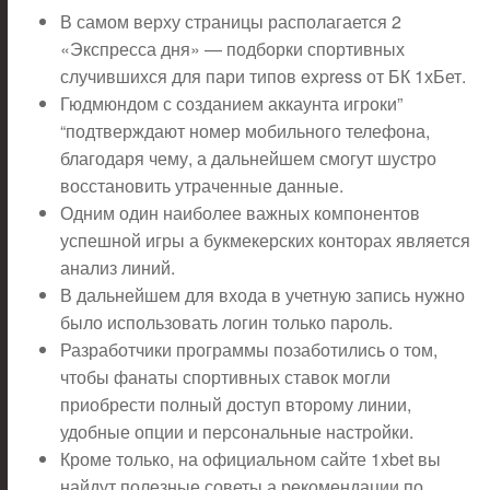
В самом верху страницы располагается 2
«Экспресса дня» — подборки спортивных
случившихся для пари типов express от БК 1хБет.
Гюдмюндом с созданием аккаунта игроки”
“подтверждают номер мобильного телефона,
благодаря чему, а дальнейшем смогут шустро
восстановить утраченные данные.
Одним один наиболее важных компонентов
успешной игры а букмекерских конторах является
анализ линий.
В дальнейшем для входа в учетную запись нужно
было использовать логин только пароль.
Разработчики программы позаботились о том,
чтобы фанаты спортивных ставок могли
приобрести полный доступ второму линии,
удобные опции и персональные настройки.
Кроме только, на официальном сайте 1xbet вы
найдут полезные советы а рекомендации по