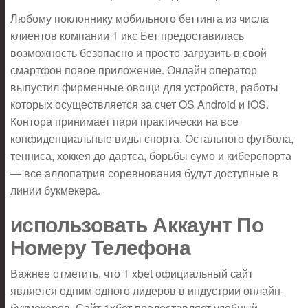
Любому поклоннику мобильного беттинга из числа
клиентов компании 1 икс Бет предоставилась
возможность безопасно и просто загрузить в свой
смартфон повое приложение. Онлайн оператор
выпустил фирменные овощи для устройств, работы
которых осуществляется за счет OS Android и iOS.
Контора принимает пари практически на все
конфиденциальные виды спорта. Остального футбола,
тенниса, хоккея до дартса, борьбы сумо и киберспорта
— все аллопатрия соревнования будут доступные в
линии букмекера.
использовать Аккаунт По
Номеру Телефона
Важнее отметить, что 1 xbet официальный сайт
является одним одного лидеров в индустрии онлайн-
букмекеров. Сайт 1хбет предоставляет удобный