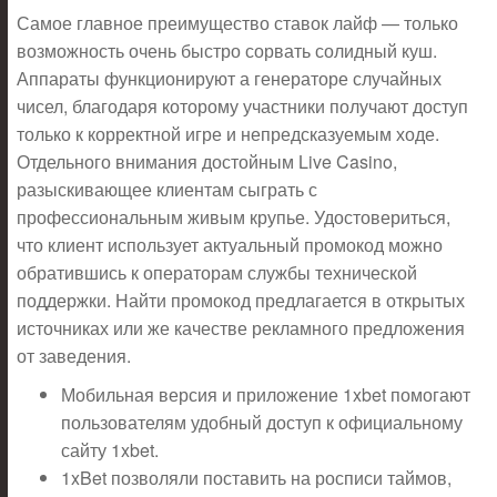
Самое главное преимущество ставок лайф — только
возможность очень быстро сорвать солидный куш.
Аппараты функционируют а генераторе случайных
чисел, благодаря которому участники получают доступ
только к корректной игре и непредсказуемым ходе.
Отдельного внимания достойным Live Casino,
разыскивающее клиентам сыграть с
профессиональным живым крупье. Удостовериться,
что клиент использует актуальный промокод можно
обратившись к операторам службы технической
поддержки. Найти промокод предлагается в открытых
источниках или же качестве рекламного предложения
от заведения.
Мобильная версия и приложение 1xbet помогают
пользователям удобный доступ к официальному
сайту 1xbet.
1xBet позволяли поставить на росписи таймов,