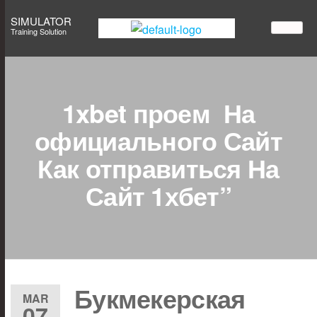
SIMULATOR
Training Solution
1xbet проем ️ На
официального Сайт
Как отправиться На
Сайт 1хбет”
Букмекерская
MAR
07