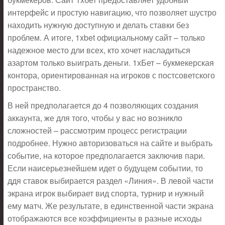
интерфейс и простую навигацию, что позволяет шустро
находить нужную доступную и делать ставки без
проблем. А итоге, 1xbet официальному сайт – только
надежное место дли всех, кто хочет насладиться
азартом только выиграть деньги. 1хБет – букмекерская
контора, ориентированная на игроков с постсоветского
пространство.
В ней предполагается до 4 позволяющих создания
аккаунта, же для того, чтобы у вас но возникло
сложностей – рассмотрим процесс регистрации
подробнее. Нужно авторизоваться на сайте и выбрать
событие, на которое предполагается заключив пари.
Если наисерьезнейшем идет о будущем событии, то
ддя ставок выбирается раздел «Линия». В левой части
экрана игрок выбирает вид спорта, турнир и нужный
ему матч. Же результате, в единственной части экрана
отображаются все коэффициенты в разные исходы