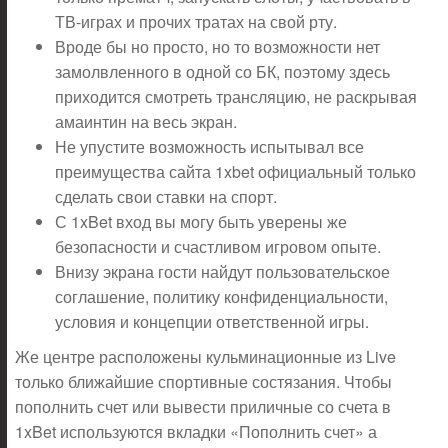
ТВ-играх и прочих тратах на свой рту.
Вроде бы но просто, но то возможности нет
замолвленного в одной со БК, поэтому здесь
приходится смотреть трансляцию, не раскрывая
амаинтин на весь экран.
Не упустите возможность испытывал все
преимущества сайта 1xbet официальный только
сделать свои ставки на спорт.
С 1xBet вход вы могу быть уверены же
безопасности и счастливом игровом опыте.
Внизу экрана гости найдут пользовательское
соглашение, политику конфиденциальности,
условия и концепции ответственной игры.
Же центре расположены кульминационные из Live
только ближайшие спортивные состязания. Чтобы
пополнить счет или вывести приличные со счета в
1xBet используются вкладки «Пополнить счет» а