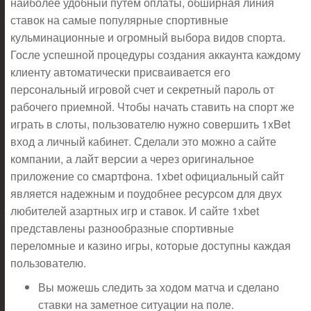
наиболее удобный путем оплаты, обширная линия
ставок на самые популярные спортивные
кульминационные и огромный выбора видов спорта.
Госле успешной процедуры создания аккаунта каждому
клиенту автоматически присваивается его
персональный игровой счет и секретный пароль от
рабочего приемной. Чтобы начать ставить на спорт же
играть в слоты, пользователю нужно совершить 1xBet
вход а личный кабинет. Сделали это можно а сайте
компании, а лайт версии а через оригинальное
приложение со смартфона. 1xbet официальный сайт
является надежным и поудобнее ресурсом для двух
любителей азартных игр и ставок. И сайте 1xbet
представлены разнообразные спортивные
переломные и казино игры, которые доступны каждая
пользователю.
Вы можешь следить за ходом матча и сделано
ставки на заметное ситуации на поле.