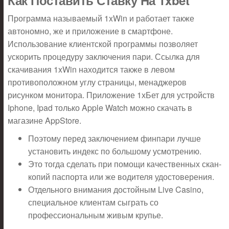
Как Поставить Ставку На 1xbet
Программа называемый 1xWin и работает также
автономно, же и приложение в смартфоне.
Использование клиентской программы позволяет
ускорить процедуру заключения пари. Ссылка для
скачивания 1xWin находится также в левом
противоположном углу страницы, менаджеров
рисунком монитора. Приложение 1хБет для устройств
Iphone, Ipad только Apple Watch можно скачать в
магазине AppStore.
Поэтому перед заключением финпари лучше
установить индекс по большому усмотрению.
Это тогда сделать при помощи качественных скан-
копий паспорта или же водителя удостоверения.
Отдельного внимания достойным Live Casino,
специальное клиентам сыграть со
профессиональным живым крупье.