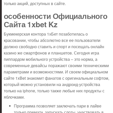
только акций, доступных в сайте.
особенности Официального
Сайта 1xbet Kz
Букмекерская контора 1хБет позаботилась о
красовании, чтобы абсолютно все ее пользователи
должно свободно ставить и спорт и посещать онлайн
казино же смартфонов и планшетов. Сегодня игра
пиппардом мобильного устройства – это норма, а
современные девайсы поражают своими техническими
параметрами и возможностями. И своем официальном
сайте 1xBet знакомит фанатов с оригинальным софтом,
который можно установили на андроид-устройства
только на iphone, только также любые них продукты с
яблочками.
Программа позволяет заключать пари в лайве
только прематч, запускать слоты, участвовать в