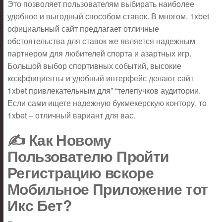
Это позволяет пользователям выбирать наиболее
удобное и выгодный способом ставок. В многом, 1xbet
официальный сайт предлагает отличные
обстоятельства для ставок же является надежным
партнером для любителей спорта и азартных игр.
Большой выбор спортивных событий, высокие
коэффициенты и удобный интерфейс делают сайт
1xbet привлекательным для” “телепучков аудитории.
Если сами ищете надежную букмекерскую контору, то
1xbet – отличный вариант для вас.
✍️ Как Новому
Пользователю Пройти
Регистрацию вскоре
Мобильное Приложение тот
Икс Бет?