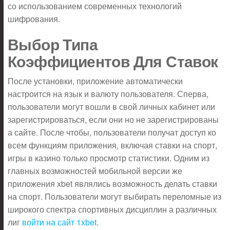
со использованием современных технологий
шифрования.
Выбор Типа
Коэффициентов Для Ставок
После установки, приложение автоматически
настроится на язык и валюту пользователя. Сперва,
пользователи могут вошли в свой личных кабинет или
зарегистрироваться, если они но не зарегистрированы
а сайте. После чтобы, пользователи получат доступ ко
всем функциям приложения, включая ставки на спорт,
игры в казино только просмотр статистики. Одним из
главных возможностей мобильной версии же
приложения xbet являлись возможность делать ставки
на спорт. Пользователи могут выбирать переломные из
широкого спектра спортивных дисциплин а различных
лиг
войти на сайт 1xbet
.