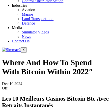
Control / Instructor Station
Industries
Aviation
Marine
Land Transportation
Defence
Media
Simulator Videos
News
Contact Us
X
Where And How To Spend
With Bitcoin Within 2022″
Dec
10
2024
Off
Les 10 Meilleurs Casinos Bitcoin Btc Avec
Retraits Instantanés