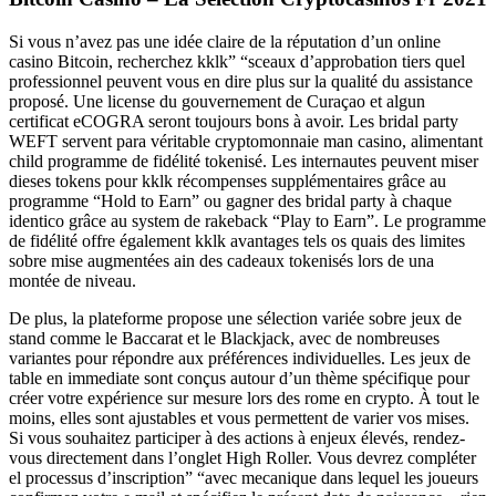
Si vous n’avez pas une idée claire de la réputation d’un online
casino Bitcoin, recherchez kklk” “sceaux d’approbation tiers quel
professionnel peuvent vous en dire plus sur la qualité du assistance
proposé. Une license du gouvernement de Curaçao et algun
certificat eCOGRA seront toujours bons à avoir. Les bridal party
WEFT servent para véritable cryptomonnaie man casino, alimentant
child programme de fidélité tokenisé. Les internautes peuvent miser
dieses tokens pour kklk récompenses supplémentaires grâce au
programme “Hold to Earn” ou gagner des bridal party à chaque
identico grâce au system de rakeback “Play to Earn”. Le programme
de fidélité offre également kklk avantages tels os quais des limites
sobre mise augmentées ain des cadeaux tokenisés lors de una
montée de niveau.
De plus, la plateforme propose une sélection variée sobre jeux de
stand comme le Baccarat et le Blackjack, avec de nombreuses
variantes pour répondre aux préférences individuelles. Les jeux de
table en immediate sont conçus autour d’un thème spécifique pour
créer votre expérience sur mesure lors des rome en crypto. À tout le
moins, elles sont ajustables et vous permettent de varier vos mises.
Si vous souhaitez participer à des actions à enjeux élevés, rendez-
vous directement dans l’onglet High Roller. Vous devrez compléter
el processus d’inscription” “avec mecanique dans lequel les joueurs