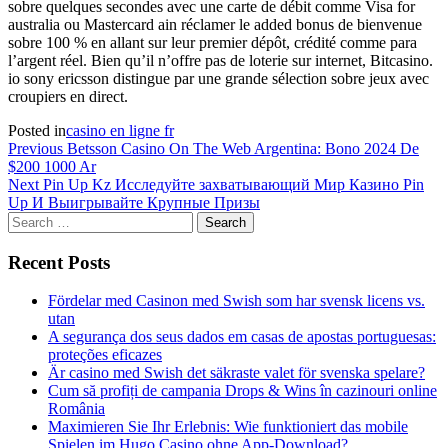
sobre quelques secondes avec une carte de débit comme Visa for
australia ou Mastercard ain réclamer le added bonus de bienvenue
sobre 100 % en allant sur leur premier dépôt, crédité comme para
l’argent réel. Bien qu’il n’offre pas de loterie sur internet, Bitcasino.
io sony ericsson distingue par une grande sélection sobre jeux avec
croupiers en direct.
Posted in
casino en ligne fr
Post
Previous
Previous
Betsson Casino On The Web Argentina: Bono 2024 De
Post
$200 1000 Ar
navigation
Next
Next
Pin Up Kz Исследуйте захватывающий Мир Казино Pin
Post
Up И Выигрывайте Крупные Призы
Search
for:
Recent Posts
Fördelar med Casinon med Swish som har svensk licens vs.
utan
A segurança dos seus dados em casas de apostas portuguesas:
proteções eficazes
Är casino med Swish det säkraste valet för svenska spelare?
Cum să profiți de campania Drops & Wins în cazinouri online
România
Maximieren Sie Ihr Erlebnis: Wie funktioniert das mobile
Spielen im Hugo Casino ohne App-Download?