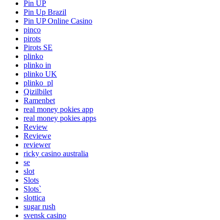
Pin UP
Pin Up Brazil
Pin UP Online Casino
pinco
pirots
Pirots SE
plinko
plinko in
plinko UK
plinko_pl
Qizilbilet
Ramenbet
real money pokies app
real money pokies apps
Review
Reviewe
reviewer
ricky casino australia
se
slot
Slots
Slots`
slottica
sugar rush
svensk casino