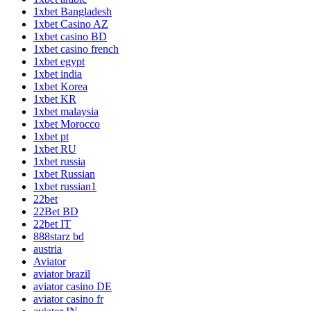
1xbet Bangladesh
1xbet Casino AZ
1xbet casino BD
1xbet casino french
1xbet egypt
1xbet india
1xbet Korea
1xbet KR
1xbet malaysia
1xbet Morocco
1xbet pt
1xbet RU
1xbet russia
1xbet Russian
1xbet russian1
22bet
22Bet BD
22bet IT
888starz bd
austria
Aviator
aviator brazil
aviator casino DE
aviator casino fr