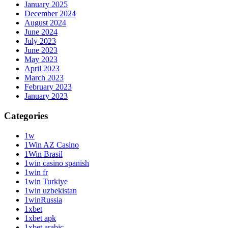
January 2025
December 2024
August 2024
June 2024
July 2023
June 2023
May 2023
April 2023
March 2023
February 2023
January 2023
Categories
1w
1Win AZ Casino
1Win Brasil
1win casino spanish
1win fr
1win Turkiye
1win uzbekistan
1winRussia
1xbet
1xbet apk
1xbet arabic