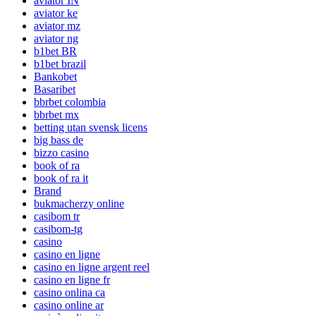
aviator IN
aviator ke
aviator mz
aviator ng
b1bet BR
b1bet brazil
Bankobet
Basaribet
bbrbet colombia
bbrbet mx
betting utan svensk licens
big bass de
bizzo casino
book of ra
book of ra it
Brand
bukmacherzy online
casibom tr
casibom-tg
casino
casino en ligne
casino en ligne argent reel
casino en ligne fr
casino onlina ca
casino online ar