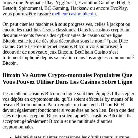
trouve que Pragmatic Play, YggDrasil, Evolution Gaming, High 5,
Betsoft, Spinomenal, BC Gaming, Hacksaw ou encore EvoPlay,
vous pourrez être rassuré
meilleur casino bitcoin
.
On peut citer les machines à sous progressives, celles à jackpot ou
encore les machines à sous classiques. Dans les casinos crypto, un
des amusements favoris des cybernautes de casino sobre ligne
Bitcoin est le jeu de dés plus décoration sous le nom” “para Dice
Game. Cette liste de internet casinos Bitcoin vous autorisera à
découvrir de nouveaux jeux Bitcoin. BetChain Casino s’est
fortement impliqué depuis sa création dans los angeles communauté
Bitcoin.
Bitcoin Vs Autres Crypto-monnaies Populaires Que
Vous Pouvez Utiliser Dans Les Casinos Sobre Ligne
Les meilleurs casinos Bitcoin en ligne sont bien équipés fill accepter
vos dépôts en cryptomonnaie, qu’ils soient effectués by means of le
réseau Bitcoin ou non. Par exemple, un transfert LTC ou BCH
devrait également fonctionner si vous êtes au bon lieu. Bien que des
sites de jeux acceptant Bitcoin soient appelés “casinos Bitcoin”, ils
acceptent généralement Bitcoin et une multitude d’autres
cryptomonnaies.
Malgré dieses plaintes occasionnelles d’utilisateurs, aucune