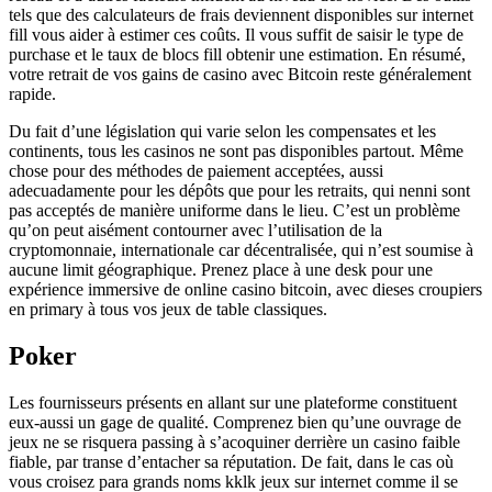
tels que des calculateurs de frais deviennent disponibles sur internet
fill vous aider à estimer ces coûts. Il vous suffit de saisir le type de
purchase et le taux de blocs fill obtenir une estimation. En résumé,
votre retrait de vos gains de casino avec Bitcoin reste généralement
rapide.
Du fait d’une législation qui varie selon les compensates et les
continents, tous les casinos ne sont pas disponibles partout. Même
chose pour des méthodes de paiement acceptées, aussi
adecuadamente pour les dépôts que pour les retraits, qui nenni sont
pas acceptés de manière uniforme dans le lieu. C’est un problème
qu’on peut aisément contourner avec l’utilisation de la
cryptomonnaie, internationale car décentralisée, qui n’est soumise à
aucune limit géographique. Prenez place à une desk pour une
expérience immersive de online casino bitcoin, avec dieses croupiers
en primary à tous vos jeux de table classiques.
Poker
Les fournisseurs présents en allant sur une plateforme constituent
eux-aussi un gage de qualité. Comprenez bien qu’une ouvrage de
jeux ne se risquera passing à s’acoquiner derrière un casino faible
fiable, par transe d’entacher sa réputation. De fait, dans le cas où
vous croisez para grands noms kklk jeux sur internet comme il se