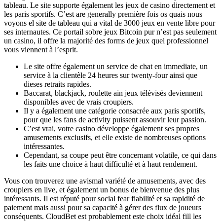
tableau. Le site supporte également les jeux de casino directement et
les paris sportifs. C’est are generally première fois os quais nous
voyons el site de tableau qui a vital de 3000 jeux en vente libre pour
ses internautes. Ce portail sobre jeux Bitcoin pur n’est pas seulement
un casino, il offre la majorité des forms de jeux quel professionnel
vous viennent à l’esprit.
Le site offre également un service de chat en immediate, un
service à la clientèle 24 heures sur twenty-four ainsi que
dieses retraits rapides.
Baccarat, blackjack, roulette ain jeux télévisés deviennent
disponibles avec de vrais croupiers.
Il y a également une catégorie consacrée aux paris sportifs,
pour que les fans de activity puissent assouvir leur passion.
C’est vrai, votre casino développe également ses propres
amusements exclusifs, et elle existe de nombreuses options
intéressantes.
Cependant, sa coupe peut être concernant volatile, ce qui dans
les faits une choice à haut difficulté et à haut rendement.
Vous con trouverez une avismal variété de amusements, avec des
croupiers en live, et également un bonus de bienvenue des plus
intéressants. Il est réputé pour social fear fiabilité et sa rapidité de
paiement mais aussi pour sa capacité à gérer des flux de joueurs
conséquents. CloudBet est probablement este choix idéal fill les