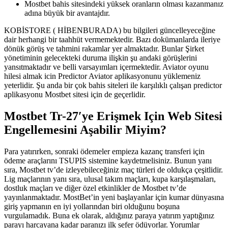
Mostbet bahis sitesindeki yüksek oranların olması kazanmanız
adına büyük bir avantajdır.
KOBİSTORE ( HİBENBURADA) bu bilgileri güncelleyeceğine
dair herhangi bir taahhüt vermemektedir. Bazı dokümanlarda ileriye
dönük görüş ve tahmini rakamlar yer almaktadır. Bunlar Şirket
yönetiminin gelecekteki duruma ilişkin şu andaki görüşlerini
yansıtmaktadır ve belli varsayımları içermektedir. Aviator oyunu
hilesi almak icin Predictor Aviator aplikasyonunu yüklemeniz
yeterlidir. Şu anda bir çok bahis siteleri ile karşılıklı çalışan predictor
aplikasyonu Mostbet sitesi için de geçerlidir.
Mostbet Tr-27′ye Erişmek Için Web Sitesi
Engellemesini Aşabilir Miyim?
Para yatırırken, sonraki ödemeler empieza kazanç transferi için
ödeme araçlarını TSUPIS sistemine kaydetmelisiniz. Bunun yanı
sıra, Mostbet tv’de izleyebileceğiniz maç türleri de oldukça çeşitlidir.
Lig maçlarının yanı sıra, ulusal takım maçları, kupa karşılaşmaları,
dostluk maçları ve diğer özel etkinlikler de Mostbet tv’de
yayınlanmaktadır. MostBet’in yeni başlayanlar için kumar dünyasına
giriş yapmanın en iyi yollarından biri olduğunu boşuna
vurgulamadık. Buna ek olarak, aldığınız paraya yatırım yaptığınız
parayı harcayana kadar paranızı ilk sefer ödüyorlar. Yorumlar