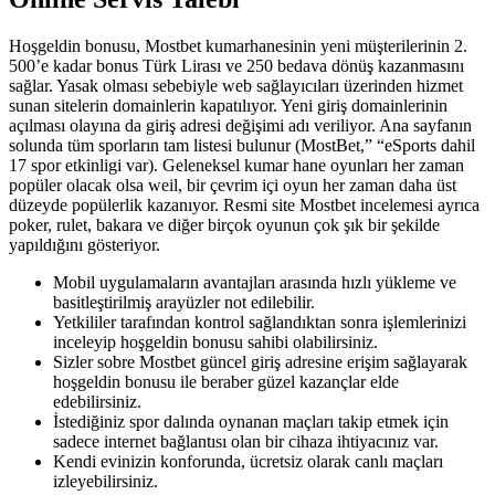
Hoşgeldin bonusu, Mostbet kumarhanesinin yeni müşterilerinin 2.
500’e kadar bonus Türk Lirası ve 250 bedava dönüş kazanmasını
sağlar. Yasak olması sebebiyle web sağlayıcıları üzerinden hizmet
sunan sitelerin domainlerin kapatılıyor. Yeni giriş domainlerinin
açılması olayına da giriş adresi değişimi adı veriliyor. Ana sayfanın
solunda tüm sporların tam listesi bulunur (MostBet,” “eSports dahil
17 spor etkinligi var). Geleneksel kumar hane oyunları her zaman
popüler olacak olsa weil, bir çevrim içi oyun her zaman daha üst
düzeyde popülerlik kazanıyor. Resmi site Mostbet incelemesi ayrıca
poker, rulet, bakara ve diğer birçok oyunun çok şık bir şekilde
yapıldığını gösteriyor.
Mobil uygulamaların avantajları arasında hızlı yükleme ve
basitleştirilmiş arayüzler not edilebilir.
Yetkililer tarafından kontrol sağlandıktan sonra işlemlerinizi
inceleyip hoşgeldin bonusu sahibi olabilirsiniz.
Sizler sobre Mostbet güncel giriş adresine erişim sağlayarak
hoşgeldin bonusu ile beraber güzel kazançlar elde
edebilirsiniz.
İstediğiniz spor dalında oynanan maçları takip etmek için
sadece internet bağlantısı olan bir cihaza ihtiyacınız var.
Kendi evinizin konforunda, ücretsiz olarak canlı maçları
izleyebilirsiniz.