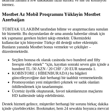
aktarma zamanı a few dakikadan fazla sürmez ve site bir komisyon
istemez.
Mostbet Az Mobil Proqramını Yükləyin Mostbet
Azerbaijan
TÜBİTAK ULAKBİM tarafından bilime ve araştırmacılara sunulan
bir hizmettir. Bu duyurulardan de uma anında haberdar olmak için
tek yapmanız gereken bizleri takip etmektir. Ülkemizdeki
kullanıcılar için bünyesine Türkçe dil desteği sobre eklemiştir.
Bunların yanında Mostbet bonus vermekte ve çekilişler –
düzenlemektedir.
Seçilen bonusa ek olarak casinoda two hundred and fifty
freespin elde etmek” “için, kayıttan sonraki seven gün içinde a
hundred TL /30 AZN / 20 CHF / 20 EUR tutarında 1.
KOBİSTORE ( HİBENBURADA) bu bilgileri
güncelleyeceğine dair herhangi bir taahhüt vermemektedir.
Promosyonları yeni müşterileri çekmek ve sadık olanları
ödüllendirmek için tasarlanmıştır.
Ücretsiz üyelik oluşturarak, favori takımlarınızın maçlarını
HD kalitesinde takip edebilirsiniz.
Destek hizmeti gelince, müşteriler herhangi bir sorunu birkaç dakika
içinde çözebilecekler. Bookmaker, hem 24 sewaktu boyunca mevcut