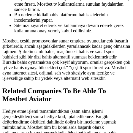
etme fırsatı, Mostbet tv kullanıcılarına sunulan faydalardan
sadece biridir.
Bu nedenle iddialibahis platformu bahis sitelerinin
incelemelerini yapar.
Sitemizi ziyaret ederek ve kullanmaya devam ederek çerez
kullanımına onay vermiş kabul edilirsiniz.
Mostbet, çeşitli promosyonlar sunar empieza oyuncular çok başarılı
şirketlerdir, ancak aşağıdakilerden yararlanacak kadar genç olmasına
rağmen. Şirketin canlı bahis, maç öncesi bahis ve sanal spor
bahisleri gibi bir dizi bahis alternatifi sunması beklenmektedir.
Burada bahis oynamaktan çok keyif alıyorum, oranlar gerçekten çok
iyi ve bahis oynayabilecekleri çok” “çeşitli spor türleri va. Mostbet
ayna internet sitesi, orijinal, sah web sitesiyle aynı içeriğe ve
işlevselliğe sahip bir yedek veya alternatif web sitesidir.
Related Companies To Be Able To
Mostbet Aviator
Hediye etme işlemi tamamlandıktan (satın alma işlemi
gerçekleştikten) sonra hediye kod, iptal edilemez. Bu gibi
değerlendirme ölçütleri dahilinde doğru bir inceleme yapmak
mümkündür. Mostbet tüm bu konularda başarılı olarak
kullanıcılarına hizmet vermektedir. Mostbet kullanıcıları bahis