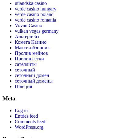
utlandska casino
verde casino hungary
verde casino poland
verde casino romania
Vovan Casino
vulkan vegas germany
Альтернейт
Комета Казино
Макси-обзорник
Пролив мейнов
Пролив сетки
сателлиты
сеточный
сеточный домен
сеточный домены
Швеция
Meta
Log in
Entries feed
Comments feed
WordPress.org