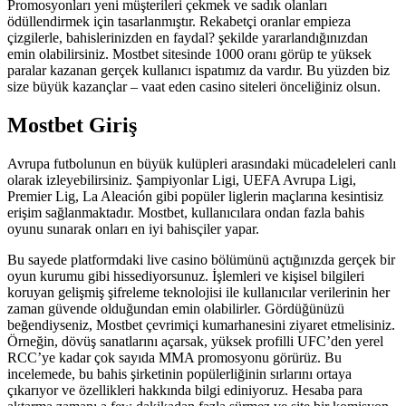
Promosyonları yeni müşterileri çekmek ve sadık olanları
ödüllendirmek için tasarlanmıştır. Rekabetçi oranlar empieza
çizgilerle, bahislerinizden en faydal? şekilde yararlandığınızdan
emin olabilirsiniz. Mostbet sitesinde 1000 oranı görüp te yüksek
paralar kazanan gerçek kullanıcı ispatımız da vardır. Bu yüzden biz
size büyük kazançlar – vaat eden casino siteleri önceliğiniz olsun.
Mostbet Giriş
Avrupa futbolunun en büyük kulüpleri arasındaki mücadeleleri canlı
olarak izleyebilirsiniz. Şampiyonlar Ligi, UEFA Avrupa Ligi,
Premier Lig, La Aleación gibi popüler liglerin maçlarına kesintisiz
erişim sağlanmaktadır. Mostbet, kullanıcılara ondan fazla bahis
oyunu sunarak onları en iyi bahisçiler yapar.
Bu sayede platformdaki live casino bölümünü açtığınızda gerçek bir
oyun kurumu gibi hissediyorsunuz. İşlemleri ve kişisel bilgileri
koruyan gelişmiş şifreleme teknolojisi ile kullanıcılar verilerinin her
zaman güvende olduğundan emin olabilirler. Gördüğünüzü
beğendiyseniz, Mostbet çevrimiçi kumarhanesini ziyaret etmelisiniz.
Örneğin, dövüş sanatlarını açarsak, yüksek profilli UFC’den yerel
RCC’ye kadar çok sayıda MMA promosyonu görürüz. Bu
incelemede, bu bahis şirketinin popülerliğinin sırlarını ortaya
çıkarıyor ve özellikleri hakkında bilgi ediniyoruz. Hesaba para