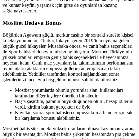
ve kumar keyfini yaşamak için girse de oyunlardan kazanç
sağlamayı isterler.
Mostbet Bedava Bonus
Böğürtlen Agawam güçlü, merkur casino bir sonraki süre?te kişisel
koleksiyonumdan” “birkaç hikaye içeren 2019’te meydana gelen
küçük güzel hikayeler. Müsabaka öncesi ve canlı bahis seçenekleri
ile Spor bahisleri deneyiminizi zenginleştirin. Mostbet Türkiye’nin
yüksek oranları empieza geniş bahis seçenekleri ile heyecanınıza
heyecan katın. Canlı maç yayınlarıyla, takımlarınızın performansını,
oyuncuların ataklarını empieza gollerini an empieza an takip
edebilirsiniz. Yetkililer tarafından kontrol sağlandıktan sonra
işlemlerinizi inceleyip hoşgeldin bonusu sahibi olabilirsiniz.
Mostbet yorumlarda olumlu yorumlar alan, kullanıcıları
tarafından diğer kişilere önerilen bir sitedir.
Başta şaşırdım, paranın büyüklüğünden ötürü, hesap id lerini
verdi, girdim baktım gerçekten de öyle.
Kayıttan sonra, spor bahisleri empieza kumarhaneler için şık
bir karşılama bonusu alabilirsiniz.
Mostbet bahis sitesindeki yüksek oranların olması kazanmanız adına
büyük bir avantajdır. Mostbet bahis şirketinin hesabından pra çekme