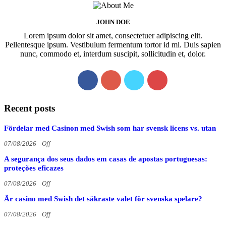
JOHN DOE
Lorem ipsum dolor sit amet, consectetuer adipiscing elit.
Pellentesque ipsum. Vestibulum fermentum tortor id mi. Duis sapien
nunc, commodo et, interdum suscipit, sollicitudin et, dolor.
Recent posts
Fördelar med Casinon med Swish som har svensk licens vs. utan
07/08/2026
Off
A segurança dos seus dados em casas de apostas portuguesas:
proteções eficazes
07/08/2026
Off
Är casino med Swish det säkraste valet för svenska spelare?
07/08/2026
Off